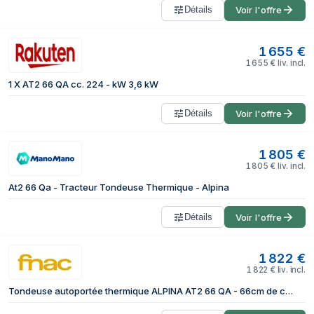
Détails
Voir l'offre
1 655
€
1 655
€
liv. incl.
1 X AT2 66 QA cc. 224 - kW 3,6 kW
Détails
Voir l'offre
1 805
€
1 805
€
liv. incl.
At2 66 Qa - Tracteur Tondeuse Thermique - Alpina
Détails
Voir l'offre
1 822
€
1 822
€
liv. incl.
Tondeuse autoportée thermique ALPINA AT2 66 QA - 66cm de coupe - éjection bac 150L