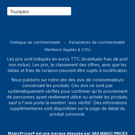
Capacité de la
7 Ah
Trustpilot
batterie
Tension des piles
12 V
Poids et dimensions
Politique de confidentialité
Paramètres de confidentialité
Largeur
725 mm
Mentions légales & CGU
Les prix sont indiqués en euros TTC (éventuels frais de port
Longueur du
1830 mm
non inclus). Les prix, le classement des offres, ainsi que les
produit
délais et frais de livraison peuvent être sujets à modification.
Hauteur
1085 mm
Nous publions sur notre site des avis de consommateurs
concernant les produits. Ces avis ne sont pas
Poids
127 kg
systématiquement vérifiés pour confirmer qu'ils proviennent
de personnes ayant réellement utilisé ou acheté les produits,
Poids du paquet
147 kg
sauf si l'avis porte la mention 'avis vérifié'. Des informations
supplémentaires sont disponibles sur la page de détail du
Contenu de l'emballage
produit concerné.
Manuel d'utilisation
Oui
MagicPrices® est une marque déposée par SAS MAGIC PRICES
Kit de paillage
Oui