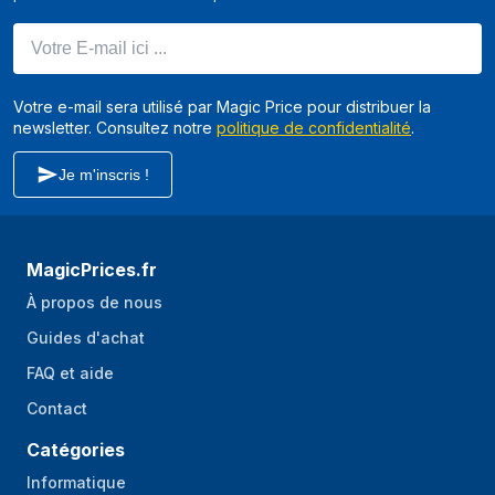
vibration
Votre E-mail ici ...
Émission de
7,76 m/s²
vibrations (volant)
Votre e-mail sera utilisé par Magic Price pour distribuer la
Lumière intégré
Non
newsletter. Consultez notre
politique de confidentialité
.
Pivoting front axle
Oui
Je m'inscris !
Nombre de
4
vitesses en marche
avant
MagicPrices.fr
Nombre de
1
À propos de nous
vitesses en marche
Guides d'achat
arrière
FAQ et aide
Compartiment de
Oui
stockage
Contact
Repose-tasse
Non
Catégories
Pare-chocs de
Informatique
Non