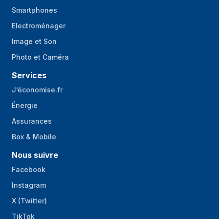
protection
Smartphones
Fonction de
Oui
Electroménager
paillage
Image et Son
Type de
Air
Photo et Caméra
refroidissement
Services
Puissance
J’économise.fr
Source
Essence
Énergie
d'alimentation
Assurances
Puissance nominale
3,6 kW
Box & Mobile
du moteur
Nous suivre
Cylindrée du
224 cm³
Facebook
moteur
Instagram
Capacité du
3,8 L
réservoir de
X (Twitter)
carburant
TikTok