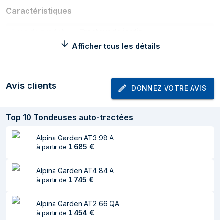
Caractéristiques
Type de produit
Tracteur de jardin
Afficher tous les détails
Cycle operating par
Moteur à essence
jour (max)
Bac de ramassage
Oui
Avis clients
DONNEZ VOTRE AVIS
d'herbe
Largeur de coupe
66 cm
Top
10
Tondeuses auto-tractées
Hauteur de coupe
3 cm
minimale
Alpina Garden AT3 98 A
1 685
€
à partir de
Hauteur de coupe
6,4 cm
maximale
Alpina Garden AT4 84 A
1 745
€
à partir de
Wheel drive type
Rear-wheel drive (RWD)
Type de
Mécanique
Alpina Garden AT2 66 QA
transmission
1 454
€
à partir de