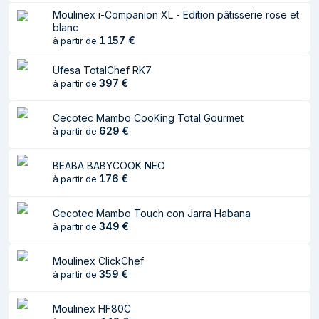
Moulinex i-Companion XL - Edition pâtisserie rose et
Spatule
Oui
blanc
1 157
€
Fouet
à partir de
Oui
Verre mesureur
Oui
Ufesa TotalChef RK7
397
€
à partir de
Panier de cuisson à
Oui
la vapeur
Cecotec Mambo CooKing Total Gourmet
629
€
à partir de
Caractéristiques
BEABA BABYCOOK NEO
Capacité du bol
4,5 L
176
€
à partir de
Vitesse variable
Oui
Cecotec Mambo Touch con Jarra Habana
Température de
180 °C
349
€
à partir de
cuisson (max)
Nombre de
Moulinex ClickChef
19
359
€
à partir de
vitesses
Quantité de
45
Moulinex HF80C
programmes de