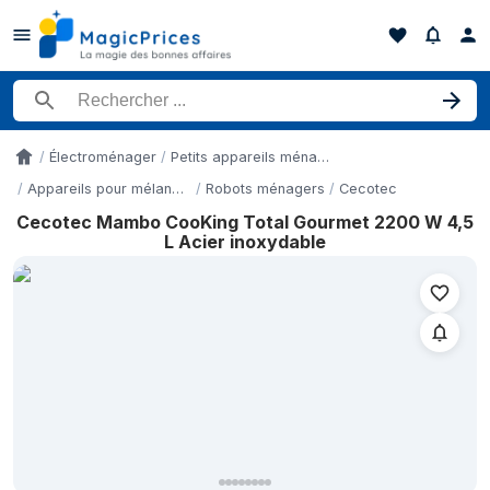
Rechercher un produit
Électroménager
Petits appareils ménagers
Accueil
Appareils pour mélanger et à mixer
Robots ménagers
Cecotec
Cecotec Mambo CooKing Total Gourmet 2200 W 4,5
Historique des prix de Cecotec Mambo CooKing Total Gourmet 2
L Acier inoxydable
Date
6 mai 2026
10 mai 2026
14 mai 2026
22 mai 2026
12 juin 2026
17 juin 2026
23 juin 2026
1 juillet 2026