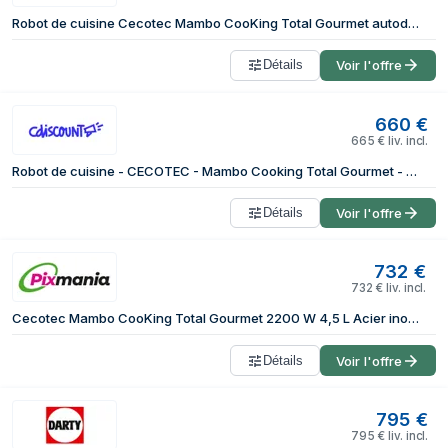
Robot de cuisine Cecotec Mambo CooKing Total Gourmet autodistributeur 4,5L écran tactile
Détails
Voir l'offre
660
€
665
€
liv. incl.
Robot de cuisine - CECOTEC - Mambo Cooking Total Gourmet - 700 W - 45 L - 45 fonctions - 1000 recettes - Noir
Détails
Voir l'offre
732
€
732
€
liv. incl.
Cecotec Mambo CooKing Total Gourmet 2200 W 4,5 L Acier inoxydable
Détails
Voir l'offre
795
€
795
€
liv. incl.