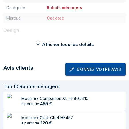
Catégorie
Robots ménagers
Marque
Cecotec
Design
Couleur du produit
Acier inoxydable
Afficher tous les détails
Type de
Tactile
commande
Avis clients
DONNEZ VOTRE AVIS
Matériel du bol
Acier inoxydable
Puissance
Top
10
Robots ménagers
Puissance max.
2200 W
Moulinex Companion XL HF80DB10
455
€
à partir de
Tension d'entrée
220-240 V
AC
Moulinex Click Chef HF452
Contenu de l'emballage
220
€
à partir de