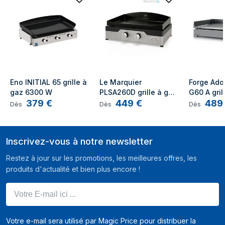
Pression de gaz
30 mbar
propane
Température (max)
360 °C
Allumage
Oui
électronique
Eno INITIAL 65 grille à 
Le Marquier 
Forge Ado
gaz 6300 W
PLSA260D grille à gaz 
G60 A gril
379
€
449
€
489
600 x 400 mm 5400 
x 405 mm
Dès
Dès
Dès
W
Inscrivez-vous à notre newsletter
Restez à jour sur les promotions, les meilleures offres, les
produits d'actualité et bien plus encore !
Votre E-mail ici ...
Votre e-mail sera utilisé par Magic Price pour distribuer la