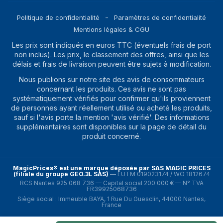
Politique de confidentialité
Paramètres de confidentialité
Mentions légales & CGU
Les prix sont indiqués en euros TTC (éventuels frais de port
non inclus). Les prix, le classement des offres, ainsi que les
délais et frais de livraison peuvent être sujets à modification.
Nous publions sur notre site des avis de consommateurs
concernant les produits. Ces avis ne sont pas
systématiquement vérifiés pour confirmer qu'ils proviennent
de personnes ayant réellement utilisé ou acheté les produits,
sauf si l'avis porte la mention 'avis vérifié'. Des informations
supplémentaires sont disponibles sur la page de détail du
produit concerné.
MagicPrices® est une marque déposée par SAS MAGIC PRICES
(filiale du groupe GEO.3L SAS)
—
EUTM 019023174 / WO 1812674
RCS Nantes 925 068 736 — Capital social 200 000 € — N° TVA
FR39925068736
Siège social : Immeuble BAYA, 1 Rue Du Guesclin, 44000 Nantes,
France