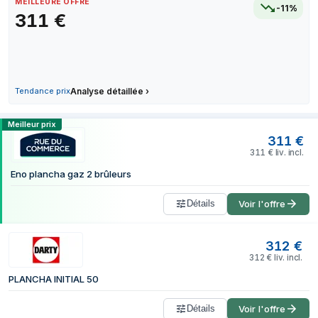
MEILLEURE OFFRE
-11%
25 juin 2026
349 €
311
€
28 juin 2026
349 €
2 juillet 2026
349 €
9 juillet 2026
309 €
4 août 2026
309 €
Tendance prix
Analyse détaillée
›
8 août 2026
311 €
Comparer les prix de Eno INITIAL 50 gri
Meilleur prix
311
€
311
€
liv. incl.
Eno plancha gaz 2 brûleurs
Détails
Voir l'offre
312
€
312
€
liv. incl.
PLANCHA INITIAL 50
Détails
Voir l'offre