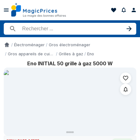
Rechercher un produit
Électroménager
Gros électroménager
Accueil
Gros appareils de cuisson
Grilles à gaz
Eno
Eno INITIAL 50 grille à gaz 5000 W
Historique des prix de Eno INITIAL 50 grille à gaz 5000 W sur l
Date
13 mai 2026
349 €
17 mai 2026
349 €
21 mai 2026
349 €
29 mai 2026
349 €
1 juin 2026
349 €
4 juin 2026
349 €
15 juin 2026
338 €
21 juin 2026
349 €