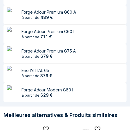
Revêtement de la
Émaillé
Forge Adour Premium G60 A
surface de cuisson
489
€
à partir de
Revêtement anti-
Oui
rayure
Forge Adour Premium G60 I
711
€
à partir de
représentation / réalisation
Forge Adour Premium G75 A
Puissance de
5000 W
679
€
à partir de
chauffe
Eno INITIAL 65
Nombre de
1 zone(s)
379
€
à partir de
brûleurs
Installation prise en
Extérieure
Forge Adour Modern G60 I
charge
629
€
à partir de
Nombre de
6 personne(s)
personnes
Meilleures alternatives & Produits similaires
Type de gaz
Butane/Propane