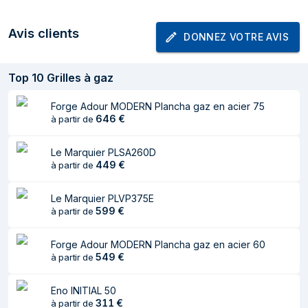
Poids
18 kg
Avis clients
DONNEZ VOTRE AVIS
Design
Placement de
Pose libre
Top
10
Grilles à gaz
l'appareil
Forge Adour MODERN Plancha gaz en acier 75
Couleur du produit
Noir, Acier
646
€
à partir de
Assiettes lavables
Oui
Le Marquier PLSA260D
en machine
449
€
à partir de
Type de
Boutons, Rotatif
commande
Le Marquier PLVP375E
599
€
à partir de
Matériau du
Acier inoxydable
boîtier/corps
Forge Adour MODERN Plancha gaz en acier 60
549
€
à partir de
Matériau du brûleur
Acier aluminisé
Matériau de la
Fonte
Eno INITIAL 50
surface de cuisson
311
€
à partir de