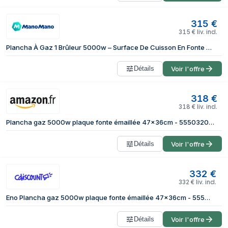
315
€
315
€
liv. incl.
Plancha À Gaz 1 Brûleur 5000w – Surface De Cuisson En Fonte Émaillée – Autoportante Pour Extérieur – 555032010701 – Eno
Détails
Voir l'offre
318
€
318
€
liv. incl.
Plancha gaz 5000w plaque fonte émaillée 47x36cm - 555032010701
Détails
Voir l'offre
332
€
332
€
liv. incl.
Eno Plancha gaz 5000w plaque fonte émaillée 47x36cm - 555032010701
Détails
Voir l'offre