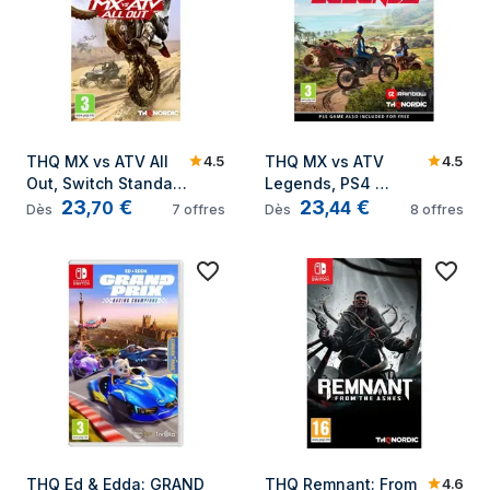
4.5
4.5
THQ MX vs ATV All 
THQ MX vs ATV 
Out, Switch Standard 
Legends, PS4 
23
€
23
€
Multilingue Nintendo 
Standard Multilingue 
,
70
,
44
Dès
7
offres
Dès
8
offres
Switch
PlayStation 4
4.6
THQ Ed & Edda: GRAND 
THQ Remnant: From 