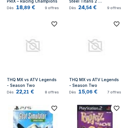
PRIX – Racing Champions
Steel Titans 2 
18
€
24
€
Standard Multilingue 
,
89
,
54
Dès
9
offres
Dès
9
offres
PlayStation 4
THQ MX vs ATV Legends 
THQ MX vs ATV Legends 
- Season Two
- Season Two
22
€
15
€
,
21
,
06
Dès
8
offres
Dès
7
offres