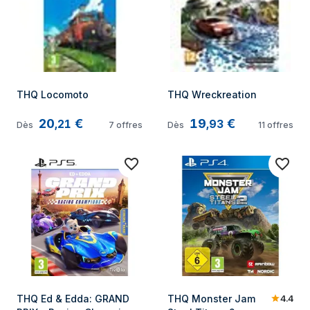
THQ Locomoto
THQ Wreckreation
20
€
19
€
,
21
,
93
Dès
7
offres
Dès
11
offres
4.4
THQ Ed & Edda: GRAND 
THQ Monster Jam 