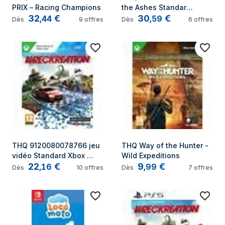
PRIX – Racing Champions
the Ashes Standard 
32
€
30
€
Allemand, Anglais, 
,
44
,
59
Dès
9
offres
Dès
6
offres
Espagnol, Français, 
Italien, Japonais, 
Portugais, Russe 
Nintendo Switch
THQ 9120080078766 jeu 
THQ Way of the Hunter - 
vidéo Standard Xbox 
Wild Expeditions
22
€
9
€
Series X
,
16
,
99
Dès
10
offres
Dès
7
offres