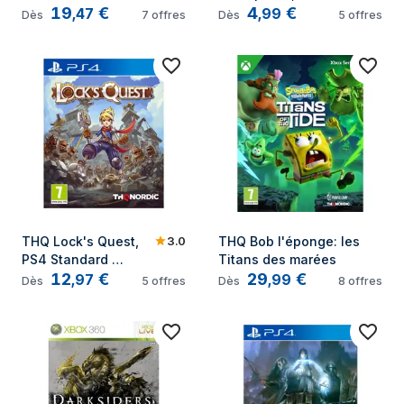
19
€
4
€
Edition, PlayStation 
PlayStation 3
,
47
,
99
Dès
7
offres
Dès
5
offres
4
3.0
THQ Lock's Quest, 
THQ Bob l'éponge: les 
PS4 Standard 
Titans des marées
12
€
29
€
Multilingue 
,
97
,
99
Dès
5
offres
Dès
8
offres
PlayStation 4