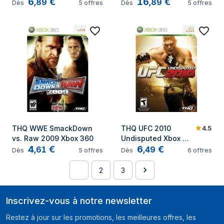
6
€
16
€
Français
,
89
,
89
Dès
5
offres
Dès
5
offres
4.5
THQ WWE SmackDown 
THQ UFC 2010 
vs. Raw 2009 Xbox 360
Undisputed Xbox 
4
€
6
€
360
,
61
,
49
Dès
5
offres
Dès
6
offres
1
2
3
Inscrivez-vous à notre newsletter
Restez à jour sur les promotions, les meilleures offres, les