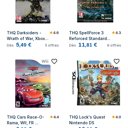
4.6
4.3
THQ Darksiders - 
THQ SpellForce 3 
Wrath of War, Xbox 
Reforced Standard 
5
€
11
€
360, FR Français
Multilingue 
,
49
,
81
Dès
5
offres
Dès
6
offres
PlayStation 4
4.4
4.0
THQ Cars Race-O-
THQ Lock's Quest 
Rama, WII, FR 
Nintendo DS