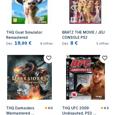
THQ Goat Simulator: 
BRATZ THE MOVIE / JEU 
Remastered
CONSOLE PS2
19
€
8
€
,
99
Dès
8
offres
Dès
5
offres
4.0
4.3
THQ Darksiders 
THQ UFC 2009: 
Warmastered 
Undisputed, PS3 