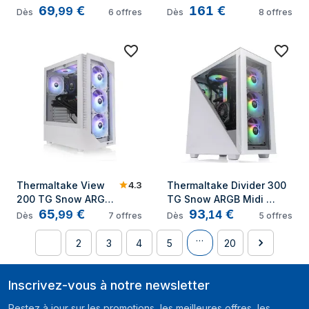
69
€
161
€
système de 
d'énergie 1200 W 24-pin 
,
99
Dès
6
offres
Dès
8
offres
refroidissement 
ATX Noir
d'ordinateur 
Processeur 
Refroidisseur de 
liquide tout-en-un 
Noir 1 pièce(s)
4.3
Thermaltake View 
Thermaltake Divider 300 
200 TG Snow ARGB 
TG Snow ARGB Midi 
65
€
93
€
Midi Tower Blanc
Tower Blanc
,
99
,
14
Dès
7
offres
Dès
5
offres
…
1
2
3
4
5
20
Inscrivez-vous à notre newsletter
Restez à jour sur les promotions, les meilleures offres, les