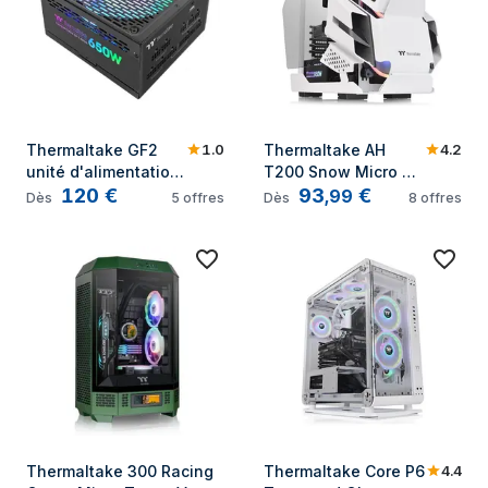
1.0
4.2
Thermaltake GF2 
Thermaltake AH 
unité d'alimentation 
T200 Snow Micro 
120
€
93
€
d'énergie 650 W 24-
Tower Blanc
,
99
Dès
5
offres
Dès
8
offres
pin ATX ATX Noir
4.4
Thermaltake 300 Racing 
Thermaltake Core P6 