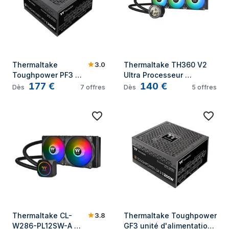
3.0
Thermaltake 
Thermaltake TH360 V2 
Toughpower PF3 
Ultra Processeur 
177
€
140
€
unité d'alimentation 
Refroidisseur de liquide 
Dès
7
offres
Dès
5
offres
d'énergie 1200 W 
tout-en-un 12 cm Noir
24-pin ATX ATX Noir
3.8
Thermaltake CL-
Thermaltake Toughpower 
W286-PL12SW-A 
GF3 unité d'alimentation 