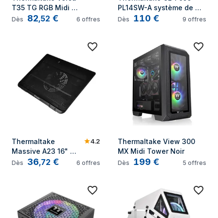
T35 TG RGB Midi 
PL14SW-A système de 
82
€
110
€
Tower Noir
refroidissement 
,
52
Dès
6
offres
Dès
9
offres
d'ordinateur Boitier PC 
Ventilateur 14 cm Gris
4.2
Thermaltake 
Thermaltake View 300 
Massive A23 16" 
MX Midi Tower Noir
36
€
199
€
Noir
,
72
Dès
6
offres
Dès
5
offres