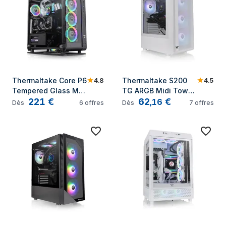
4.8
4.5
Thermaltake Core P6 
Thermaltake S200 
Tempered Glass Mid 
TG ARGB Midi Tower 
221
€
62
€
Tower Midi Tower 
Blanc
,
16
Dès
6
offres
Dès
7
offres
Noir