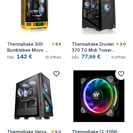
4.5
3.0
Thermaltake 300 
Thermaltake Divider 
Bumblebee Micro 
370 TG Midi Tower 
142
€
77
€
Tower Jaune
Noir
,
99
Dès
10
offres
Dès
9
offres
5.0
Thermaltake Versa 
Thermaltake CL-F056-