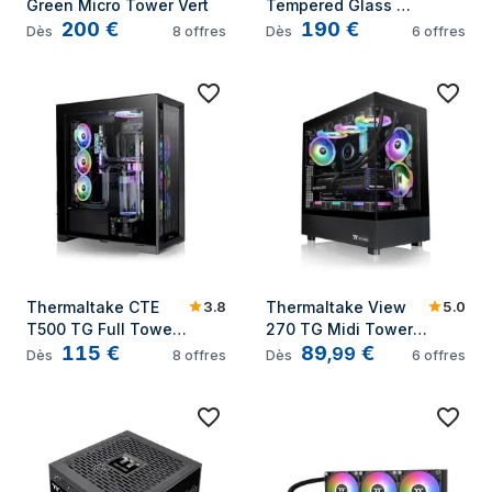
Green Micro Tower Vert
Tempered Glass 
200
€
190
€
Snow Mid Tower 
Dès
8
offres
Dès
6
offres
Midi Tower Blanc
3.8
5.0
Thermaltake CTE 
Thermaltake View 
T500 TG Full Tower 
270 TG Midi Tower 
115
€
89
€
Noir
Noir
,
99
Dès
8
offres
Dès
6
offres