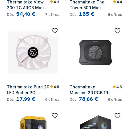
4.3
4.4
Thermaltake View 
Thermaltake The 
200 TG ARGB Midi 
Tower 500 Midi 
54
€
165
€
Tower Noir
Tower Blanc
,
40
Dès
7
offres
Dès
6
offres
4.5
4.5
Thermaltake Pure 20 
Thermaltake 
LED Boitier PC 
Massive 20 RGB 19" 
17
€
78
€
Ventilateur 20 cm 
800 tr/min Noir
,
99
,
86
Dès
6
offres
Dès
6
offres
Transparent