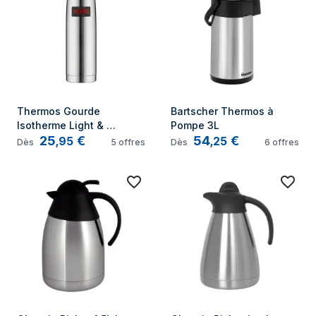
Thermos Gourde 
Bartscher Thermos à 
Isotherme Light & 
Pompe 3L
25
€
54
€
Compact Bouteille 
,
95
,
25
Dès
5
offres
Dès
6
offres
Isotherme Gris Acier 50 cl 
26 cm 4019205050