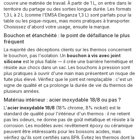
couvre une matinée de travail. À partir de 1 L, on entre dans le
territoire du partage ou des sorties longue durée. Les formats
1,3 L à 2 L (comme l'EMSA Eleganza 1,3 L) sont parfaits pour la
table ou les pique-niques, mais moins pratiques à transporter.
Choisissez d'abord votre usage, ensuite la marque.
Bouchon et étanchéité : le point de défaillance le plus
fréquent
La majorité des déceptions clients sur les thermos concernent
le bouchon, pas l'isolation. Un
bouchon à vis avec joint
silicone
est le plus fiable — il crée une barrière hermétique et
résiste aux chocs dans un sac. Les bouchons à pression sont
plus pratiques à ouvrir d'une main mais présentent un risque de
fuite plus élevé. Vérifiez que le joint est remplaçable : c'est un
signe de qualité et ça prolonge la durée de vie du thermos de
plusieurs années.
Matériau intérieur : acier inoxydable 18/8 ou pas ?
L'
acier inoxydable 18/8
(18% chrome, 8% nickel) est le
standard de qualité pour l'intérieur d'un thermos : il ne retient
pas les odeurs, ne donne pas de goût métallique et résiste à la
corrosion. Les modèles avec revêtement époxy ou céramique
peuvent être intéressants pour les boissons acides, mais
vérifiez qu'ils sont certifiés sans BPA. Évitez les thermos dont la