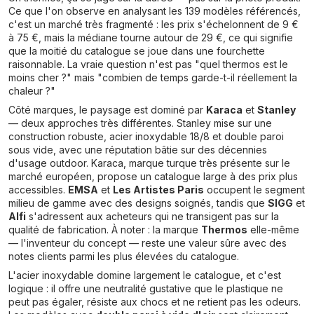
Ce que l'on observe en analysant les 139 modèles référencés,
c'est un marché très fragmenté : les prix s'échelonnent de 9 €
à 75 €, mais la médiane tourne autour de 29 €, ce qui signifie
que la moitié du catalogue se joue dans une fourchette
raisonnable. La vraie question n'est pas "quel thermos est le
moins cher ?" mais "combien de temps garde-t-il réellement la
chaleur ?"
Côté marques, le paysage est dominé par
Karaca
et
Stanley
— deux approches très différentes. Stanley mise sur une
construction robuste, acier inoxydable 18/8 et double paroi
sous vide, avec une réputation bâtie sur des décennies
d'usage outdoor. Karaca, marque turque très présente sur le
marché européen, propose un catalogue large à des prix plus
accessibles.
EMSA
et
Les Artistes Paris
occupent le segment
milieu de gamme avec des designs soignés, tandis que
SIGG
et
Alfi
s'adressent aux acheteurs qui ne transigent pas sur la
qualité de fabrication. À noter : la marque
Thermos
elle-même
— l'inventeur du concept — reste une valeur sûre avec des
notes clients parmi les plus élevées du catalogue.
L'acier inoxydable domine largement le catalogue, et c'est
logique : il offre une neutralité gustative que le plastique ne
peut pas égaler, résiste aux chocs et ne retient pas les odeurs.