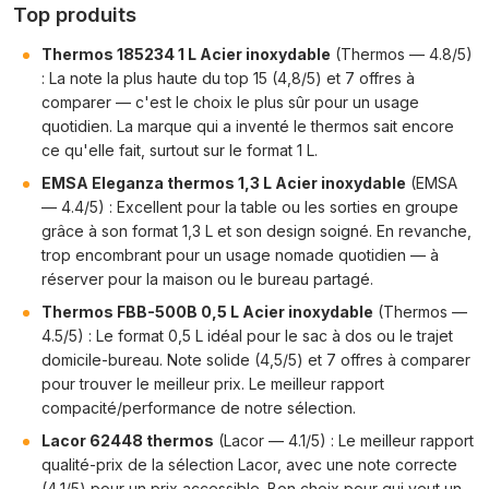
Top produits
Thermos 185234 1 L Acier inoxydable
(Thermos — 4.8/5)
: La note la plus haute du top 15 (4,8/5) et 7 offres à
comparer — c'est le choix le plus sûr pour un usage
quotidien. La marque qui a inventé le thermos sait encore
ce qu'elle fait, surtout sur le format 1 L.
EMSA Eleganza thermos 1,3 L Acier inoxydable
(EMSA
— 4.4/5) : Excellent pour la table ou les sorties en groupe
grâce à son format 1,3 L et son design soigné. En revanche,
trop encombrant pour un usage nomade quotidien — à
réserver pour la maison ou le bureau partagé.
Thermos FBB-500B 0,5 L Acier inoxydable
(Thermos —
4.5/5) : Le format 0,5 L idéal pour le sac à dos ou le trajet
domicile-bureau. Note solide (4,5/5) et 7 offres à comparer
pour trouver le meilleur prix. Le meilleur rapport
compacité/performance de notre sélection.
Lacor 62448 thermos
(Lacor — 4.1/5) : Le meilleur rapport
qualité-prix de la sélection Lacor, avec une note correcte
(4,1/5) pour un prix accessible. Bon choix pour qui veut un