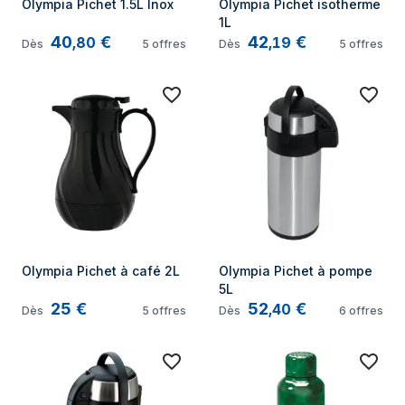
Olympia Pichet 1.5L Inox
Olympia Pichet isotherme 
1L
40
€
42
€
,
80
,
19
Dès
5
offres
Dès
5
offres
Olympia Pichet à café 2L
Olympia Pichet à pompe 
5L
25
€
52
€
,
40
Dès
5
offres
Dès
6
offres