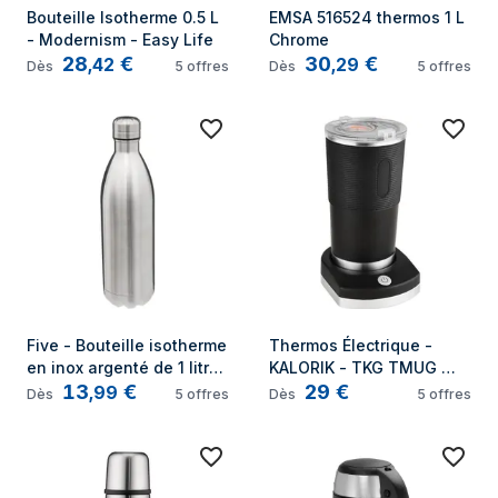
Bouteille Isotherme 0.5 L 
EMSA 516524 thermos 1 L 
- Modernism - Easy Life
Chrome
28
€
30
€
,
42
,
29
Dès
5
offres
Dès
5
offres
Five - Bouteille isotherme 
Thermos Électrique - 
en inox argenté de 1 litre 
KALORIK - TKG TMUG 
13
€
29
€
avec livraison gratuite
1000 - 380 ml - 
,
99
Dès
5
offres
Dès
5
offres
Température Réglable - 
Sans Fil 600 W