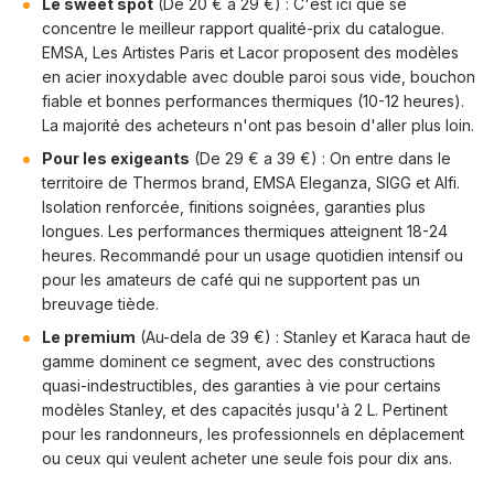
Le sweet spot
(De 20 € a 29 €) : C'est ici que se
concentre le meilleur rapport qualité-prix du catalogue.
EMSA, Les Artistes Paris et Lacor proposent des modèles
en acier inoxydable avec double paroi sous vide, bouchon
fiable et bonnes performances thermiques (10-12 heures).
La majorité des acheteurs n'ont pas besoin d'aller plus loin.
Pour les exigeants
(De 29 € a 39 €) : On entre dans le
territoire de Thermos brand, EMSA Eleganza, SIGG et Alfi.
Isolation renforcée, finitions soignées, garanties plus
longues. Les performances thermiques atteignent 18-24
heures. Recommandé pour un usage quotidien intensif ou
pour les amateurs de café qui ne supportent pas un
breuvage tiède.
Le premium
(Au-dela de 39 €) : Stanley et Karaca haut de
gamme dominent ce segment, avec des constructions
quasi-indestructibles, des garanties à vie pour certains
modèles Stanley, et des capacités jusqu'à 2 L. Pertinent
pour les randonneurs, les professionnels en déplacement
ou ceux qui veulent acheter une seule fois pour dix ans.