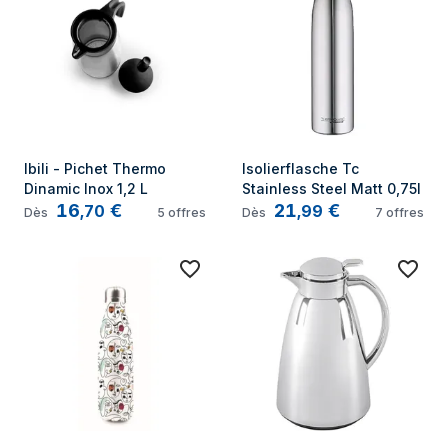
Ibili - Pichet Thermo 
Isolierflasche Tc 
Dinamic Inox 1,2 L
Stainless Steel Matt 0,75l
16
€
21
€
,
70
,
99
Dès
5
offres
Dès
7
offres