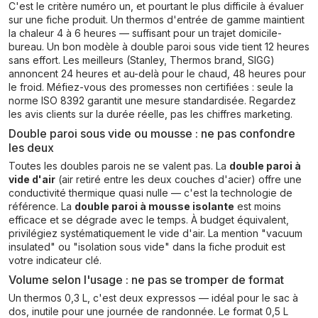
C'est le critère numéro un, et pourtant le plus difficile à évaluer
sur une fiche produit. Un thermos d'entrée de gamme maintient
la chaleur 4 à 6 heures — suffisant pour un trajet domicile-
bureau. Un bon modèle à double paroi sous vide tient 12 heures
sans effort. Les meilleurs (Stanley, Thermos brand, SIGG)
annoncent 24 heures et au-delà pour le chaud, 48 heures pour
le froid. Méfiez-vous des promesses non certifiées : seule la
norme ISO 8392 garantit une mesure standardisée. Regardez
les avis clients sur la durée réelle, pas les chiffres marketing.
Double paroi sous vide ou mousse : ne pas confondre
les deux
Toutes les doubles parois ne se valent pas. La
double paroi à
vide d'air
(air retiré entre les deux couches d'acier) offre une
conductivité thermique quasi nulle — c'est la technologie de
référence. La
double paroi à mousse isolante
est moins
efficace et se dégrade avec le temps. À budget équivalent,
privilégiez systématiquement le vide d'air. La mention "vacuum
insulated" ou "isolation sous vide" dans la fiche produit est
votre indicateur clé.
Volume selon l'usage : ne pas se tromper de format
Un thermos 0,3 L, c'est deux expressos — idéal pour le sac à
dos, inutile pour une journée de randonnée. Le format 0,5 L