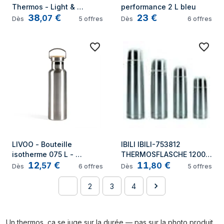
Thermos - Light & 
performance 2 L bleu
38
€
23
€
Compact - 1000 ml - Inox 
,
07
Dès
5
offres
Dès
6
offres
18/8 - Anti fuites
LIVOO - Bouteille 
IBILI IBILI-753812 
isotherme 075 L - 
THERMOSFLASCHE 1200 
12
€
11
€
MEN384
ML Aluminium
,
57
,
80
Dès
6
offres
Dès
5
offres
1
2
3
4
Un thermos, ça se juge sur la durée — pas sur la photo produit.