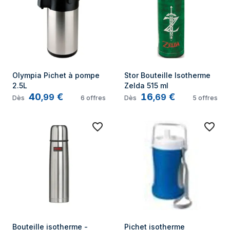
Olympia Pichet à pompe 
Stor Bouteille Isotherme 
2.5L
Zelda 515 ml
40
€
16
€
,
99
,
69
Dès
6
offres
Dès
5
offres
Bouteille isotherme - 
Pichet isotherme 