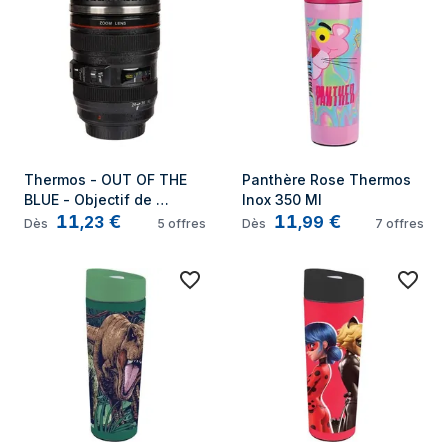
Thermos - OUT OF THE 
Panthère Rose Thermos 
BLUE - Objectif de 
Inox 350 Ml
11
€
11
€
Camera - Inox - 350 mL - 
,
23
,
99
Dès
5
offres
Dès
7
offres
Noir