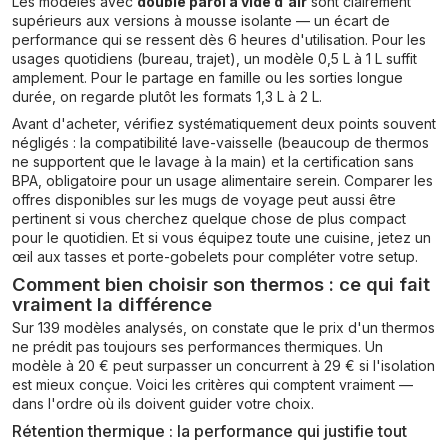
Les modèles avec
double paroi à vide d'air
sont clairement
supérieurs aux versions à mousse isolante — un écart de
performance qui se ressent dès 6 heures d'utilisation. Pour les
usages quotidiens (bureau, trajet), un modèle 0,5 L à 1 L suffit
amplement. Pour le partage en famille ou les sorties longue
durée, on regarde plutôt les formats 1,3 L à 2 L.
Avant d'acheter, vérifiez systématiquement deux points souvent
négligés : la compatibilité lave-vaisselle (beaucoup de thermos
ne supportent que le lavage à la main) et la certification sans
BPA, obligatoire pour un usage alimentaire serein. Comparer les
offres disponibles sur les mugs de voyage peut aussi être
pertinent si vous cherchez quelque chose de plus compact
pour le quotidien. Et si vous équipez toute une cuisine, jetez un
œil aux tasses et porte-gobelets pour compléter votre setup.
Comment bien choisir son thermos : ce qui fait
vraiment la différence
Sur 139 modèles analysés, on constate que le prix d'un thermos
ne prédit pas toujours ses performances thermiques. Un
modèle à 20 € peut surpasser un concurrent à 29 € si l'isolation
est mieux conçue. Voici les critères qui comptent vraiment —
dans l'ordre où ils doivent guider votre choix.
Rétention thermique : la performance qui justifie tout