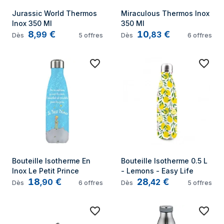
Jurassic World Thermos 
Miraculous Thermos Inox 
Inox 350 Ml
350 Ml
8
€
10
€
,
99
,
83
Dès
5
offres
Dès
6
offres
Bouteille Isotherme En 
Bouteille Isotherme 0.5 L 
Inox Le Petit Prince
- Lemons - Easy Life
18
€
28
€
,
90
,
42
Dès
6
offres
Dès
5
offres