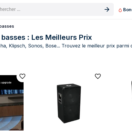
Bon
n produit
basses
asses : Les Meilleurs Prix
, Klipsch, Sonos, Bose... Trouvez le meilleur prix parmi 
 de prix Subwoofers/caissons de basse