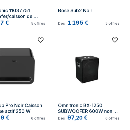
nic 11037751 
Bose Sub2 Noir
er/caisson de 
Noir Caisson de 
47
€
1 195
€
5
offres
Dès
5
offres
passif 600 W
b Pro Noir Caisson 
Omnitronic BX-1250 
se actif 250 W
SUBWOOFER 600W non 
99
€
classé
97
€
,
20
6
offres
Dès
6
offres