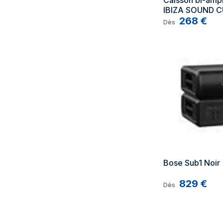
Caisson bi-ampl
IBIZA SOUND C
SOLO
268
€
Dès
Bose Sub1 Noir
829
€
Dès