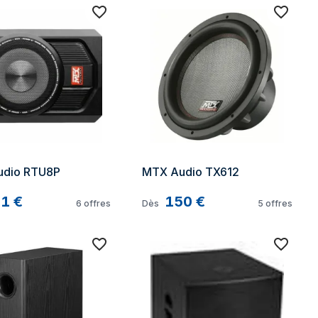
udio RTU8P
MTX Audio TX612
71
€
150
€
6
offres
Dès
5
offres