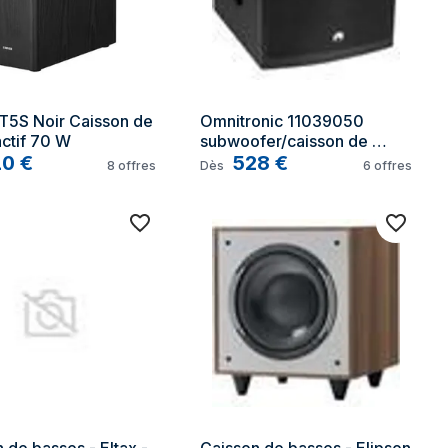
 T5S Noir Caisson de 
Omnitronic 11039050 
ctif 70 W
subwoofer/caisson de 
10
€
basses Noir Caisson de 
528
€
8
offres
Dès
6
offres
basse actif 500 W