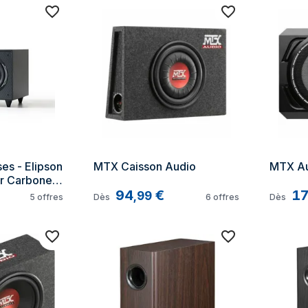
es - Elipson 
MTX Caisson Audio
MTX A
r Carbone - 
t-parleur 
94
€
1
,
99
5
offres
Dès
6
offres
Dès