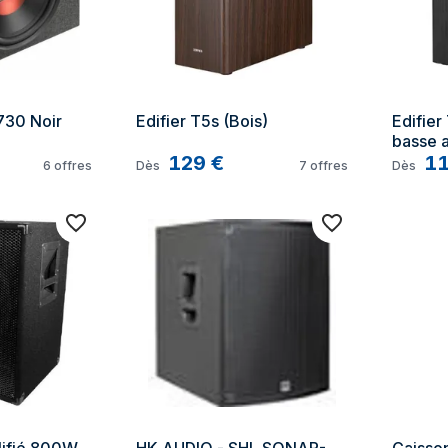
730 Noir
Edifier T5s (Bois)
Edifier
basse a
129
€
1
6
offres
Dès
7
offres
Dès