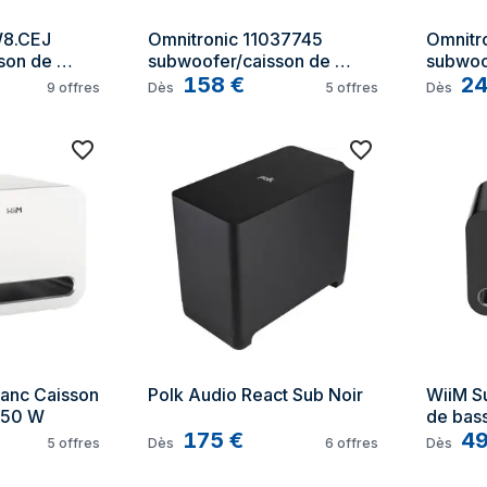
8.CEJ 
Omnitronic 11037745 
Omnitro
on de 
subwoofer/caisson de 
subwoof
sson de 
basses Noir Caisson de 
158
€
basses 
2
9
offres
Dès
5
offres
Dès
0 W
basse actif 400 W
basse 
anc Caisson 
Polk Audio React Sub Noir
WiiM Su
 250 W
de bas
175
€
4
5
offres
Dès
6
offres
Dès