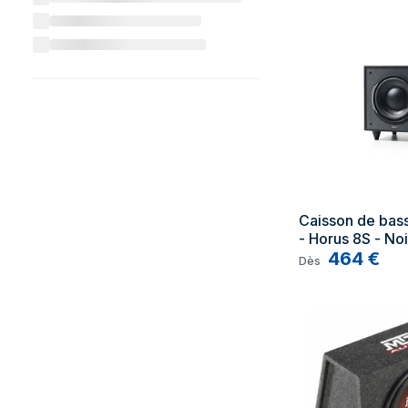
Caisson de bass
- Horus 8S - Noi
150 W RMS - Hau
464
€
Dès
20 cm