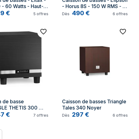
 de basses - Eltax - 
Caisson de basses - Elipson 
- 60 Watts - Haut-
- Horus 8S - 150 W RMS - 
 20 cm - Filaire
39
€
Haut-parleur 20 cm - Noyer 
490
€
5
offres
Dès
6
offres
gris foncé
 de basse 
Caisson de basses Triangle 
LE THETIS 300 
Tales 340 Noyer
is - TU
47
€
297
€
7
offres
Dès
6
offres