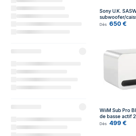
Sony U.K. SASW
subwoofer/caiss
basses Noir Cai
650
€
Dès
basse actif 30
WiiM Sub Pro Bl
de basse actif
499
€
Dès