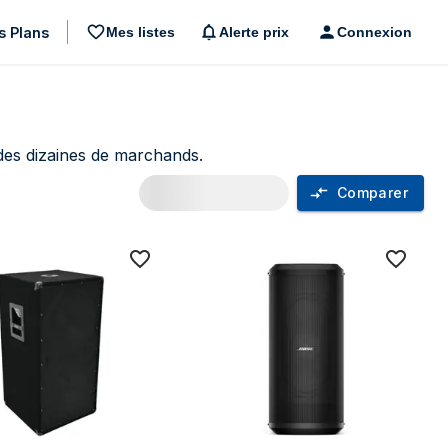
s Plans
Mes listes
Alerte prix
Connexion
des dizaines de marchands.
Comparer
s