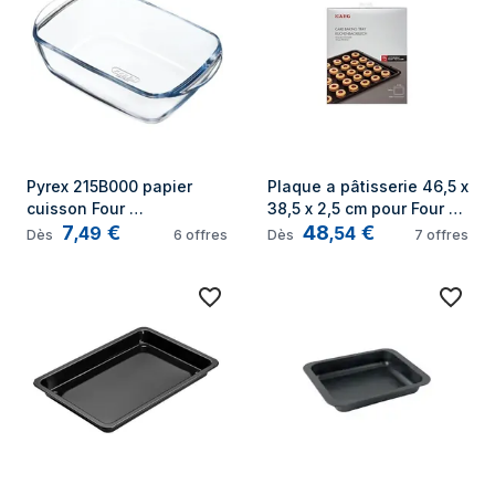
Pyrex 215B000 papier 
Plaque a pâtisserie 46,5 x 
cuisson Four 
38,5 x 2,5 cm pour Four 
7
€
48
€
Rectangulaire Verre
AEG 140172872081
,
49
,
54
Dès
6
offres
Dès
7
offres