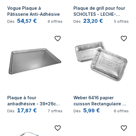
Vogue Plaque à 
Plaque de grill pour four 
Pâtisserie Anti-Adhésive
SCHOLTES - LECHE-
54
€
23
€
FRITES EMAILLEE NOIRE 
,
57
,
20
Dès
6
offres
Dès
5
offres
PYRO
Plaque à four 
Weber 6416 papier 
antiadhésive - 39x26cm 
cuisson Rectangulaire 
17
€
5
€
- acier revêtu
Aluminium
,
87
,
99
Dès
7
offres
Dès
6
offres