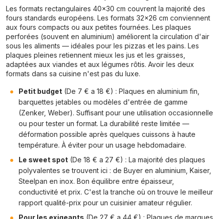
Les formats rectangulaires 40x30 cm couvrent la majorité des
fours standards européens. Les formats 32x26 cm conviennent
aux fours compacts ou aux petites fournées. Les plaques
perforées (souvent en aluminium) améliorent la circulation d'air
sous les aliments — idéales pour les pizzas et les pains. Les
plaques pleines retiennent mieux les jus et les graisses,
adaptées aux viandes et aux légumes rôtis. Avoir les deux
formats dans sa cuisine n'est pas du luxe.
Petit budget
(De 7 € a 18 €) : Plaques en aluminium fin,
barquettes jetables ou modèles d'entrée de gamme
(Zenker, Weber). Suffisant pour une utilisation occasionnelle
ou pour tester un format. La durabilité reste limitée —
déformation possible après quelques cuissons à haute
température. À éviter pour un usage hebdomadaire.
Le sweet spot
(De 18 € a 27 €) : La majorité des plaques
polyvalentes se trouvent ici : de Buyer en aluminium, Kaiser,
Steelpan en inox. Bon équilibre entre épaisseur,
conductivité et prix. C'est la tranche où on trouve le meilleur
rapport qualité-prix pour un cuisinier amateur régulier.
Pour les exigeants
(De 27 € a 44 €) : Plaques de marques