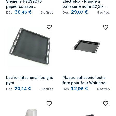
Siemens HZ632070 
Electrolux - Plaque à 
papier cuisson 
pâtisserie noire 42,3 x 
30
€
29
€
Rectangulaire
37,5 cm pour Four 
,
46
,
07
Dès
5
offres
Dès
5
offres
140128879040
Leche-frites emaillee gris 
Plaque patisserie leche 
pyro
frite pour four Whirlpool
20
€
12
€
,
14
,
96
Dès
6
offres
Dès
6
offres