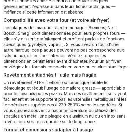
professionnelles comme Hendi ou de Buyer indiquent
généralement l'épaisseur dans leurs fiches techniques —
méfiance si cette information est absente.
Compatibilité avec votre four (et votre air fryer)
Les plaques des marques électroménager (Siemens, Neff,
Bosch, Smeg) sont dimensionnées pour leurs propres fours —
elles s'y glissent parfaitement et profitent parfois de fonctions
spécifiques (pyrolyse, vapeur). Si vous avez un four d'une
autre marque, ces plaques peuvent ne pas correspondre aux
rails ou aux dimensions internes. Vérifiez toujours les
dimensions en centimètres avant d'acheter. Pour un air fryer,
privilégiez les formats compacts en verre ou en aluminium léger.
Revêtement antiadhésif : utile mais fragile
Un revêtement PTFE (Téflon) ou céramique facilite le
démoulage et réduit l'usage de matière grasse — appréciable
pour les biscuits ou les pizzas. Mais ces revêtements se rayent
facilement et ne supportent pas les ustensiles métalliques ni les
températures supérieures à 220-250°C selon les modèles. Si
vous cuisinez souvent à haute température ou utilisez des
spatules en métal, une plaque en aluminium nu ou en inox sans
revêtement sera plus durable sur le long terme.
Format et dimensions : adapter à l'usage