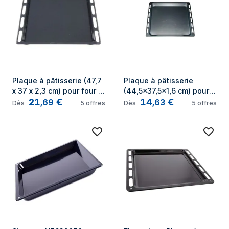
Plaque à pâtisserie (47,7 
Plaque à pâtisserie 
x 37 x 2,3 cm) pour four 
(44,5x37,5x1,6 cm) pour 
21
€
14
€
Whirlpool - 481011091369
four ikea, Whirlpool, 
,
69
,
63
Dès
5
offres
Dès
5
offres
Bauknecht, Laden Ignis 
481241838127