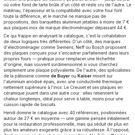
où votre fond de tarte brûle d'un côté et reste cru de l'autre. Le
matériau, l'épaisseur et la compatibilité avec votre four font
toute la différence, et le marché ne manque pas de
propositions, des barquettes aluminium jetables à moins de 7 €
aux plaques inox de marque électroménager dépassant 44 €.
Ce qui frappe en analysant le catalogue, c'est la cohabitation
de deux logiques très différentes. D'un côté, des marques
d'électroménager comme Siemens, Neff ou Bosch proposent
des plaques conçues pour s'encastrer parfaitement dans leurs
propres fours — pratique pour remplacer une lèchefrite
d'origine, mais souvent surdimensionné si vous cherchez
simplement une plaque polyvalente. De l'autre, des spécialistes
de la pâtisserie comme
de Buyer
ou
Kaiser
misent sur
l'aluminium anodisé épais, avec une conductivité thermique
nettement supérieure à l'inox. Le Creuset et ses plaques en
céramique jouent dans une autre cour : elles retiennent la
chaleur longtemps, idéal pour servir à table, moins pour une
cuisson rapide de biscuits.
Hendi domine le catalogue avec 40 références, positionnées
autour de 27 € en moyenne — une gamme pensée initialement
pour la restauration professionnelle, mais qui séduit de plus en
plus les amateurs exigeants grâce à sa robustesse. À l'opposé,