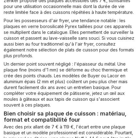
Zenker propose des plaques accessibles dès 7 €, suffisantes
pour une utilisation occasionnelle mais dont la durée de vie
reste limitée face à des cuissons répétées à haute température.
Pour les possesseurs d'air fryer, une tendance notable : les
plaques en verre borosilicaté Pyrex taillées pour ces appareils
se multiplient dans le catalogue. Elles permettent de surveiller la
cuisson et passent au lave-vaisselle sans souci. Si vous cuisinez
aussi bien au four traditionnel qu'à l'air fryer, consultez
également notre sélection de plats de cuisson pour des formats
plus profonds.
Un dernier point souvent négligé : l'épaisseur du métal. Une
plaque fine (moins d'1 mm) se déforme au choc thermique et
crée des points chauds. Les modèles de Buyer ou Lacor en
aluminium épais (2 mm et plus) coûtent un peu plus cher mais
durent facilement dix ans avec un entretien basique. Pour
compléter votre équipement de pâtisserie, jetez un œil aux
moules à gâteaux et aux tapis de cuisson qui s'associent
souvent à ces plaques.
Bien choisir sa plaque de cuisson : matériau,
format et compatibilité four
Avec des prix allant de 7 € à 119 €, l'écart entre une plaque
basique et un modèle professionnel est considérable. Pourtant,