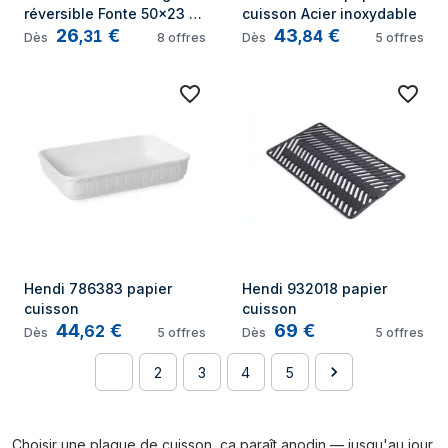
réversible Fonte 50x23 
cuisson Acier inoxydable
26
€
43
€
cm
,
31
,
84
Dès
8
offres
Dès
5
offres
Hendi 786383 papier 
Hendi 932018 papier 
cuisson
cuisson
44
€
69
€
,
62
Dès
5
offres
Dès
5
offres
1
2
3
4
5
Choisir une plaque de cuisson, ça paraît anodin — jusqu'au jour