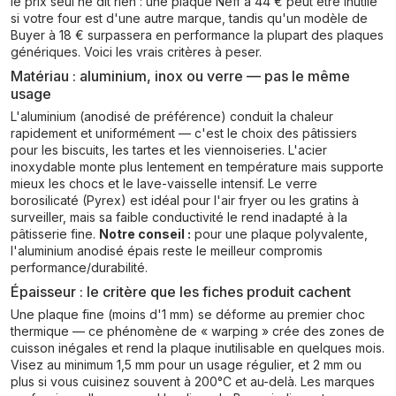
le prix seul ne dit rien : une plaque Neff à 44 € peut être inutile
si votre four est d'une autre marque, tandis qu'un modèle de
Buyer à 18 € surpassera en performance la plupart des plaques
génériques. Voici les vrais critères à peser.
Matériau : aluminium, inox ou verre — pas le même
usage
L'aluminium (anodisé de préférence) conduit la chaleur
rapidement et uniformément — c'est le choix des pâtissiers
pour les biscuits, les tartes et les viennoiseries. L'acier
inoxydable monte plus lentement en température mais supporte
mieux les chocs et le lave-vaisselle intensif. Le verre
borosilicaté (Pyrex) est idéal pour l'air fryer ou les gratins à
surveiller, mais sa faible conductivité le rend inadapté à la
pâtisserie fine.
Notre conseil :
pour une plaque polyvalente,
l'aluminium anodisé épais reste le meilleur compromis
performance/durabilité.
Épaisseur : le critère que les fiches produit cachent
Une plaque fine (moins d'1 mm) se déforme au premier choc
thermique — ce phénomène de « warping » crée des zones de
cuisson inégales et rend la plaque inutilisable en quelques mois.
Visez au minimum 1,5 mm pour un usage régulier, et 2 mm ou
plus si vous cuisinez souvent à 200°C et au-delà. Les marques