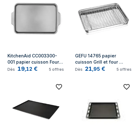
KitchenAid CC003300-
GEFU 14765 papier 
001 papier cuisson Four 
cuisson Grill et four 
19
€
21
€
Rectangulaire Aluminium, 
Rectangulaire Acier 
,
12
,
95
Dès
5
offres
Dès
5
offres
Acier
inoxydable