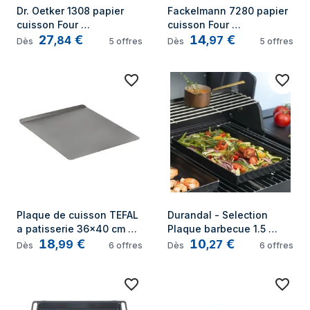
Dr. Oetker 1308 papier 
Fackelmann 7280 papier 
cuisson Four 
cuisson Four 
27
€
14
€
Rectangulaire
Rectangulaire
,
84
,
97
Dès
5
offres
Dès
5
offres
Plaque de cuisson TEFAL 
Durandal - Selection 
a patisserie 36x40 cm 
Plaque barbecue 1.5 
18
€
10
€
airbake
Litres Petit plat de 
,
99
,
27
Dès
6
offres
Dès
6
offres
cuisson bbq Plaque four 
antiadhésive Plaque de 
cuisson four