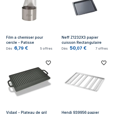
Film a chemiser pour 
Neff Z1232X3 papier 
cercle - Patisse
cuisson Rectangulaire
6
€
50
€
,
79
,
07
Dès
5
offres
Dès
7
offres
Vidaxl - Plateau de gril 
Hendi 939956 papier 