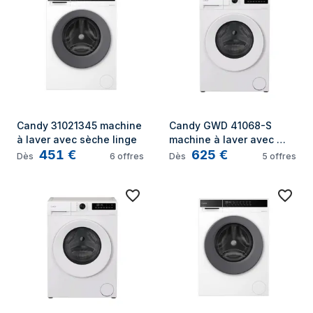
Candy 31021345 machine 
Candy GWD 41068-S 
à laver avec sèche linge
machine à laver avec 
451
€
625
€
sèche linge
Dès
6
offres
Dès
5
offres