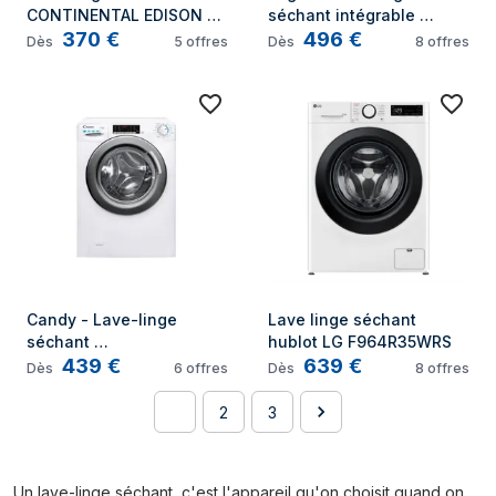
CONTINENTAL EDISON - 
séchant intégrable 
370
€
496
€
CELS106W - 10kg / 6kg - 
FLSI8614BW
Dès
5
offres
Dès
8
offres
Moteur induction directe 
- 60 cm - 1200 trs/min - 
Blanc
Candy - Lave-linge 
Lave linge séchant 
séchant 
hublot LG F964R35WRS
439
€
639
€
CSWS496TWMRE/FR - 9 / 
Dès
6
offres
Dès
8
offres
6 kg - Induction - 1400 
trs/min - 15 prgms - 
1
2
3
Classe a - Blanc
Un lave-linge séchant, c'est l'appareil qu'on choisit quand on