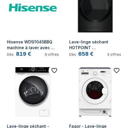
Hisense WD5I1045BBQ 
Lave-linge séchant 
machine à laver avec 
HOTPOINT 
819
€
658
€
sèche linge Pose libre 
NDD11725BDAEU - 11 / 7 
Dès
6
offres
Dès
5
offres
Charge avant Noir D
kg - Induction - L60cm - 
1600 trs/min - Noir
Lave-linge séchant - 
Fagor - Lave-linge 