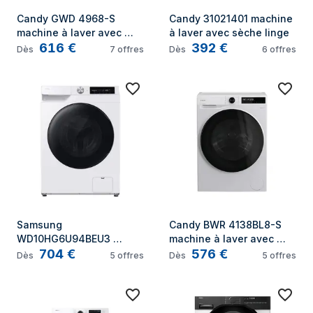
Candy GWD 4968-S 
Candy 31021401 machine 
machine à laver avec 
à laver avec sèche linge
616
€
392
€
sèche linge
Dès
7
offres
Dès
6
offres
Samsung 
Candy BWR 4138BL8-S 
WD10HG6U94BEU3 
machine à laver avec 
704
€
576
€
machine à laver avec 
sèche linge Pose libre 
Dès
5
offres
Dès
5
offres
sèche linge Pose libre 
Charge avant Blanc E
Charge avant Blanc