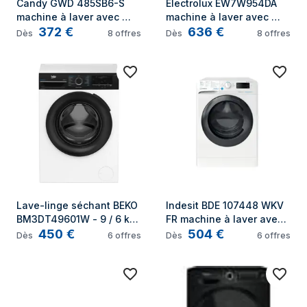
Candy GWD 485SB6-S 
Electrolux EW7W954DA 
machine à laver avec 
machine à laver avec 
372
€
636
€
sèche linge Pose libre 
sèche linge Pose libre 
Dès
8
offres
Dès
8
offres
Charge avant Blanc D
Charge avant Blanc D
Lave-linge séchant BEKO 
Indesit BDE 107448 WKV 
BM3DT49601W - 9 / 6 kg 
FR machine à laver avec 
450
€
504
€
- Induction - L60cm - 
sèche linge Pose libre 
Dès
6
offres
Dès
6
offres
1400 trs/min - Blanc
Charge avant Blanc C