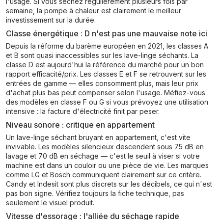
l'usage. Si vous séchez régulièrement plusieurs fois par
semaine, la pompe à chaleur est clairement le meilleur
investissement sur la durée.
Classe énergétique : D n'est pas une mauvaise note ici
Depuis la réforme du barème européen en 2021, les classes A
et B sont quasi inaccessibles sur les lave-linge séchants. La
classe D est aujourd'hui la référence du marché pour un bon
rapport efficacité/prix. Les classes E et F se retrouvent sur les
entrées de gamme — elles consomment plus, mais leur prix
d'achat plus bas peut compenser selon l'usage. Méfiez-vous
des modèles en classe F ou G si vous prévoyez une utilisation
intensive : la facture d'électricité finit par peser.
Niveau sonore : critique en appartement
Un lave-linge séchant bruyant en appartement, c'est vite
invivable. Les modèles silencieux descendent sous 75 dB en
lavage et 70 dB en séchage — c'est le seuil à viser si votre
machine est dans un couloir ou une pièce de vie. Les marques
comme LG et Bosch communiquent clairement sur ce critère.
Candy et Indesit sont plus discrets sur les décibels, ce qui n'est
pas bon signe. Vérifiez toujours la fiche technique, pas
seulement le visuel produit.
Vitesse d'essorage : l'alliée du séchage rapide