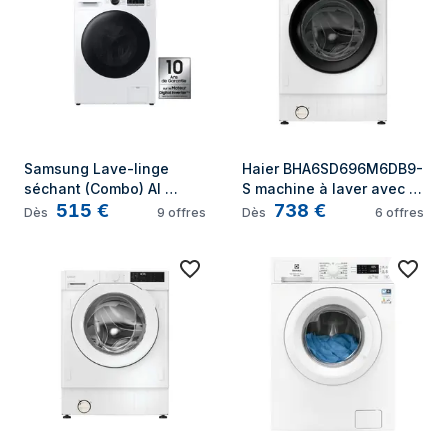
Samsung Lave-linge 
Haier BHA6SD696M6DB9-
séchant (Combo) AI 
S machine à laver avec 
515
€
738
€
Ecobubble 8kg + 6kg
sèche linge Intégré 
Dès
9
offres
Dès
6
offres
Charge avant Blanc