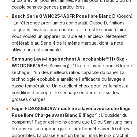
choix à éviter pour les familles. Parfait pour un studio ou un
couple sans exigences particulières.
Bosch Serie 8 WNC254A0FR Pose libre Blanc D
(Bosch)
: La référence premium du comparatif. Classe D, finitions
soignées, niveau sonore maîtrisé — c'est le choix à faire si
vous voulez un appareil durable et silencieux. Nettement
préférable au Serie 4 de la même marque, dont la note
utilisateurs est alarmante.
Samsung Lave-linge séchant AI ecobubble™ 11+6kg -
WD11DG5B15BH
(Samsung) : 11 kg de lavage pour 6 kg de
séchage : l'un des meilleurs ratios capacité du panel. La
technologie ecobubble améliore l'efficacité du lavage à
basse température. Un excellent choix pour les familles, à
condition d'accepter le séchage en deux fois sur les
grosses charges.
Fagor FLS0805IDAW machine à laver avec sèche linge
Pose libre Charge avant Blanc E
(Fagor) : L'outsider du
comparatif. Fagor est moins connu que LG ou Samsung mais
propose ici un rapport qualité-prix honnête avec 10 offres
disponibles. La classe E est un bémol, mais le prix d'achat