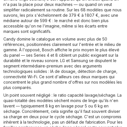
n'a pas la place pour deux machines — ou quand on veut
simplifier radicalement sa routine. Sur les 68 modèles que nous
suivons, les prix s'échelonnent de 379 € à 1 807 €, avec une
médiane autour de 599 € : le marché est donc bien plus
accessible qu'on ne l'imagine, même si les écarts entre
marques sont significatifs.
Candy domine le catalogue en volume avec plus de 50
références, positionnées clairement sur l'entrée et le milieu de
gamme. À l'opposé, Bosch affiche le prix moyen le plus élevé
du panel — ses Series 4 et 8 ciblent un public exigeant sur la
durabilité et le niveau sonore. LG et Samsung se disputent le
segment intermédiaire-premium avec des arguments
technologiques solides : IA de dosage, détection de charge,
connectivité Wi-Fi. Ce sont d'ailleurs ces deux marques qui
concentrent le plus grand nombre d'offres sur nos modèles les
plus comparés.
Un point souvent négligé : le ratio capacité lavage/séchage. La
quasi-totalité des modèles sèchent moins de linge qu'ils n'en
lavent — typiquement 8 kg en lavage pour 5 ou 6 kg en
séchage. Concrètement, cela signifie qu'il faut souvent diviser
sa charge en deux pour le cycle séchage. C'est un compromis
inhérent à la technologie, pas un défaut de fabrication. Pour les