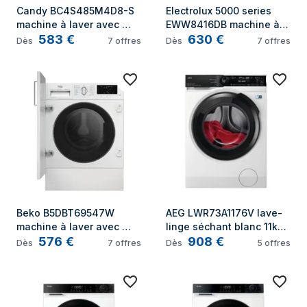
Candy BC4S485M4D8-S 
Electrolux 5000 series 
machine à laver avec 
EWW8416DB machine à 
583
€
630
€
sèche linge Intégré 
laver avec sèche linge 
Dès
7
offres
Dès
7
offres
Charge avant Blanc
Pose libre Charge avant 
Blanc
Beko B5DBT69547W 
AEG LWR73A1176V lave-
machine à laver avec 
linge séchant blanc 11kg 
576
€
908
€
sèche linge Intégré 
7kg
Dès
7
offres
Dès
5
offres
Charge avant Blanc