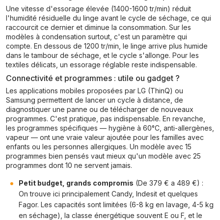
Une vitesse d'essorage élevée (1400-1600 tr/min) réduit
l'humidité résiduelle du linge avant le cycle de séchage, ce qui
raccourcit ce dernier et diminue la consommation. Sur les
modèles à condensation surtout, c'est un paramètre qui
compte. En dessous de 1200 tr/min, le linge arrive plus humide
dans le tambour de séchage, et le cycle s'allonge. Pour les
textiles délicats, un essorage réglable reste indispensable.
Connectivité et programmes : utile ou gadget ?
Les applications mobiles proposées par LG (ThinQ) ou
Samsung permettent de lancer un cycle à distance, de
diagnostiquer une panne ou de télécharger de nouveaux
programmes. C'est pratique, pas indispensable. En revanche,
les programmes spécifiques — hygiène à 60°C, anti-allergènes,
vapeur — ont une vraie valeur ajoutée pour les familles avec
enfants ou les personnes allergiques. Un modèle avec 15
programmes bien pensés vaut mieux qu'un modèle avec 25
programmes dont 10 ne servent jamais.
Petit budget, grands compromis
(De 379 € a 489 €) :
On trouve ici principalement Candy, Indesit et quelques
Fagor. Les capacités sont limitées (6-8 kg en lavage, 4-5 kg
en séchage), la classe énergétique souvent E ou F, et le