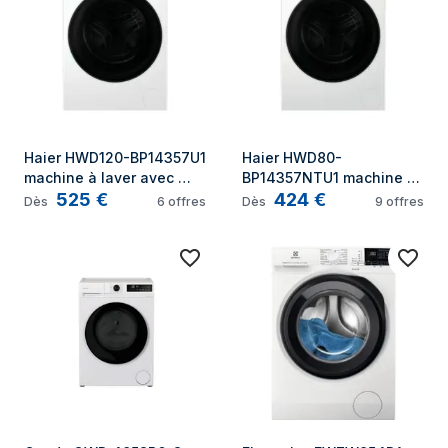
Haier HWD120-BP14357U1 
Haier HWD80-
machine à laver avec 
BP14357NTU1 machine à 
525
€
424
€
sèche linge Pose libre 
laver avec sèche linge 
Dès
6
offres
Dès
9
offres
Charge avant Blanc
Pose libre Charge avant 
Blanc