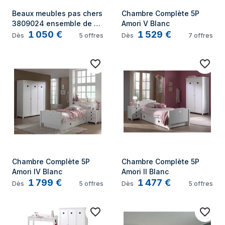
Beaux meubles pas chers 
Chambre Complète 5P 
3809024 ensemble de 
Amori V Blanc
1 050
€
1 529
€
meuble de chambre à 
Dès
5
offres
Dès
7
offres
coucher
Chambre Complète 5P 
Chambre Complète 5P 
Amori IV Blanc
Amori II Blanc
1 799
€
1 477
€
Dès
5
offres
Dès
5
offres