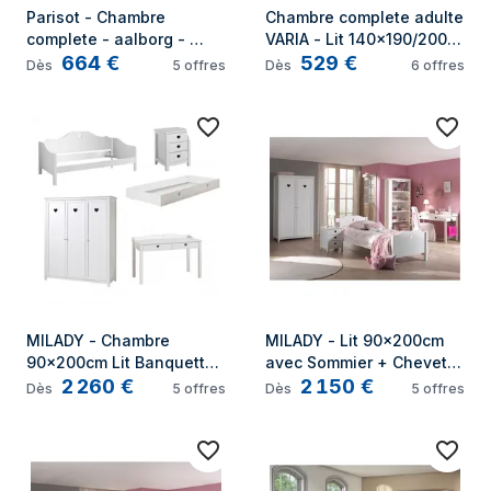
Parisot - Chambre 
Chambre complete adulte 
complete - aalborg - 
VARIA - Lit 140x190/200 + 
664
€
529
€
Scandinave - Blanc / 
2 chevets +1 commode, 1 
Dès
5
offres
Dès
6
offres
Chene - Lit 160 x 200 cm, 
armoire avec miroir - 
2 chevets, commode, 
Décor Chene - PARISOT
armoire
MILADY - Chambre 
MILADY - Lit 90x200cm 
90x200cm Lit Banquette 
avec Sommier + Chevet + 
2 260
€
2 150
€
+ Armoire 3P + Bureau
Armoire 2P + Pack Bureau
Dès
5
offres
Dès
5
offres