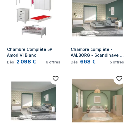
Chambre Complète 5P 
Chambre complète - 
Amori VI Blanc
AALBORG - Scandinave - 
2 098
€
668
€
Blanc / Chêne - Lit 140 x 
Dès
6
offres
Dès
5
offres
190 cm 2 chevets 
commode armoire - 
PARISOT