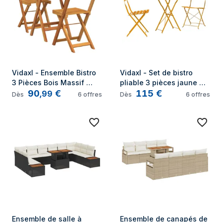
Vidaxl - Ensemble Bistro 
Vidaxl - Set de bistro 
3 Pièces Bois Massif 
pliable 3 pièces jaune 
90
€
115
€
Acacia
moutarde en acier
,
99
Dès
6
offres
Dès
6
offres
Ensemble de salle à 
Ensemble de canapés de 