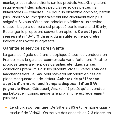
montage. Les retours clients sur les produits VidaXL signalent
régulièrement des notices peu claires et des pièces mal
numérotées — comptez 3h+ pour un ensemble complet, parfois
plus. Pinolino fournit généralement une documentation plus
soignée. Si vous n'êtes pas bricoleur, vérifiez si un service
d'assemblage à domicile est proposé par le marchand (Darty,
Boulanger le proposent souvent en option).
Ce coût peut
représenter 10-15 % du prix du meuble
et mérite d'être
intégré dans votre budget total.
Garantie et service après-vente
La garantie légale de 2 ans s'applique à tous les vendeurs en
France, mais la garantie commerciale varie fortement. Pinolino
propose généralement des garanties étendues sur ses
collections premium. Pour les produits VidaXL vendus via des
marchands tiers, le SAV peut s'avérer laborieux en cas de
pièce manquante ou de défaut.
Achetez de préférence
auprès d'un marchand français disposant d'un SAV
joignable
(Fnac, Cdiscount, Amazon.fr) plutôt qu'un vendeur
marketplace inconnu, même si le prix affiché est légèrement
plus bas.
Le choix économique
(De 89 € a 393 €) : Territoire quasi-
exclusif de VidaXL. On trouve des ensembles 2-3 pièces en