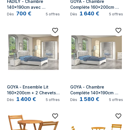
FADILY - Chambre 
GOYA - Chambre 
140x190cm avec 
Complète 160x200cm 
700
€
1 640
€
Commode et Chevets
avec Commode
Dès
5
offres
Dès
5
offres
GOYA - Ensemble Lit 
GOYA - Chambre 
160x200cm + 2 Chevets 
Complète 140x190cm 
1 400
€
1 580
€
+ Armoire
avec Commode
Dès
5
offres
Dès
5
offres