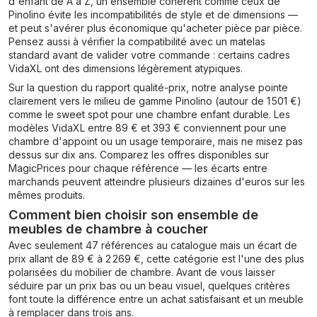
d'enfant de A à Z, un ensemble cohérent comme ceux de
Pinolino évite les incompatibilités de style et de dimensions —
et peut s'avérer plus économique qu'acheter pièce par pièce.
Pensez aussi à vérifier la compatibilité avec un matelas
standard avant de valider votre commande : certains cadres
VidaXL ont des dimensions légèrement atypiques.
Sur la question du rapport qualité-prix, notre analyse pointe
clairement vers le milieu de gamme Pinolino (autour de 1 501 €)
comme le sweet spot pour une chambre enfant durable. Les
modèles VidaXL entre 89 € et 393 € conviennent pour une
chambre d'appoint ou un usage temporaire, mais ne misez pas
dessus sur dix ans. Comparez les offres disponibles sur
MagicPrices pour chaque référence — les écarts entre
marchands peuvent atteindre plusieurs dizaines d'euros sur les
mêmes produits.
Comment bien choisir son ensemble de
meubles de chambre à coucher
Avec seulement 47 références au catalogue mais un écart de
prix allant de 89 € à 2 269 €, cette catégorie est l'une des plus
polarisées du mobilier de chambre. Avant de vous laisser
séduire par un prix bas ou un beau visuel, quelques critères
font toute la différence entre un achat satisfaisant et un meuble
à remplacer dans trois ans.