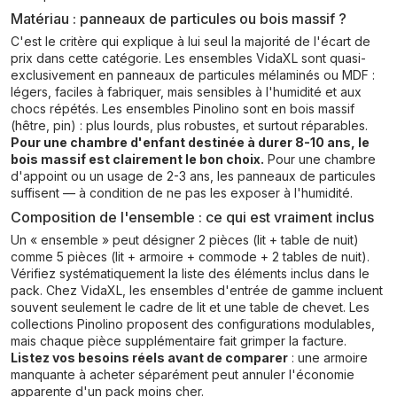
Matériau : panneaux de particules ou bois massif ?
C'est le critère qui explique à lui seul la majorité de l'écart de
prix dans cette catégorie. Les ensembles VidaXL sont quasi-
exclusivement en panneaux de particules mélaminés ou MDF :
légers, faciles à fabriquer, mais sensibles à l'humidité et aux
chocs répétés. Les ensembles Pinolino sont en bois massif
(hêtre, pin) : plus lourds, plus robustes, et surtout réparables.
Pour une chambre d'enfant destinée à durer 8-10 ans, le
bois massif est clairement le bon choix.
Pour une chambre
d'appoint ou un usage de 2-3 ans, les panneaux de particules
suffisent — à condition de ne pas les exposer à l'humidité.
Composition de l'ensemble : ce qui est vraiment inclus
Un « ensemble » peut désigner 2 pièces (lit + table de nuit)
comme 5 pièces (lit + armoire + commode + 2 tables de nuit).
Vérifiez systématiquement la liste des éléments inclus dans le
pack. Chez VidaXL, les ensembles d'entrée de gamme incluent
souvent seulement le cadre de lit et une table de chevet. Les
collections Pinolino proposent des configurations modulables,
mais chaque pièce supplémentaire fait grimper la facture.
Listez vos besoins réels avant de comparer
: une armoire
manquante à acheter séparément peut annuler l'économie
apparente d'un pack moins cher.