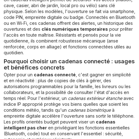
cave, casier, abri de jardin, local pro ou vélo) sans clé
physique. Selon les modèles, l'ouverture se fait via smartphone,
code PIN, empreinte digitale ou badge. Connectés en Bluetooth
ou en Wi‑Fi, ces cadenas offrent des alertes, un historique des
ouvertures et des
clés numériques temporaires
pour prêter
l'accès en toute maîtrise. Résistants et pensés pour la vie
quotidienne, ils combinent robustesse mécanique (anse
renforcée, corps en alliage) et fonctions connectées utiles au
quotidien.
Pourquoi choisir un cadenas connecté : usages
et bénéfices concrets
Opter pour un
cadenas connecté
, c'est gagner en simplicité
et en réactivité : plus de copies de clés à gérer, des
autorisations programmables pour la famille, les livreurs ou les
collaborateurs, et la possibilité de consulter l'état d'accès en
temps réel. Pour l'extérieur, un
cadenas extérieur étanche
avec
indice IP approprié protège vos biens quelles que soient les
conditions météo, tandis qu'un
cadenas biométrique
à
empreinte digitale accélère l'ouverture sans sortir le téléphone.
Les profils orientés budget peuvent viser un
cadenas
intelligent pas cher
en privilégiant les fonctions essentielles
(Bluetooth, code) tout en conservant l'essentiel : sécurité,