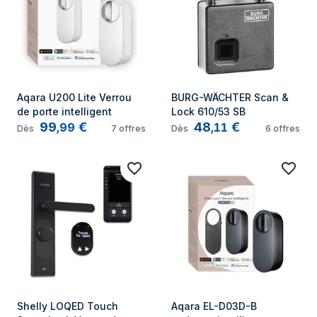
Aqara U200 Lite Verrou 
BURG-WÄCHTER Scan & 
de porte intelligent
Lock 610/53 SB
99
€
48
€
,
99
,
11
Dès
7
offres
Dès
6
offres
Shelly LOQED Touch 
Aqara EL-D03D-B 