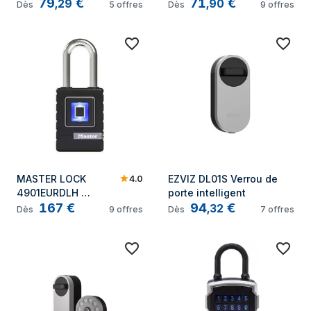
79
€
71
€
intelligent
cadenas intelligent 
,
29
,
90
Dès
5
offres
Dès
9
offres
Verrou de porte 
intelligent
4.0
MASTER LOCK 
EZVIZ DL01S Verrou de 
4901EURDLH 
porte intelligent
167
€
94
€
Cadenas intelligent
,
32
Dès
9
offres
Dès
7
offres