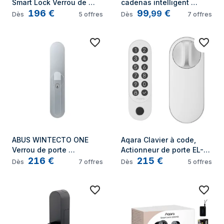
Smart Lock Verrou de 
cadenas intelligent 
196
€
99
€
porte intelligent
Verrou de porte 
,
99
Dès
5
offres
Dès
7
offres
intelligent
ABUS WINTECTO ONE 
Aqara Clavier à code, 
Verrou de porte 
Actionneur de porte EL-
216
€
215
€
intelligent
D02DW blanc Y304773
Dès
7
offres
Dès
5
offres