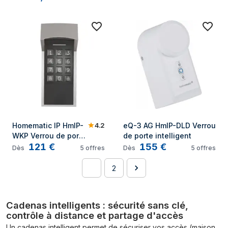
4.2
Homematic IP HmIP-
eQ-3 AG HmIP-DLD Verrou 
WKP Verrou de porte 
de porte intelligent
121
€
155
€
intelligent
Dès
5
offres
Dès
5
offres
1
2
Cadenas intelligents : sécurité sans clé,
contrôle à distance et partage d'accès
Un cadenas intelligent permet de sécuriser vos accès (maison,