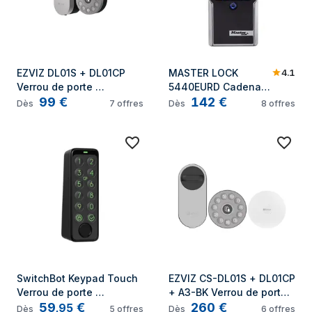
4.1
EZVIZ DL01S + DL01CP 
MASTER LOCK 
Verrou de porte 
5440EURD Cadenas 
99
€
142
€
intelligent
intelligent
Dès
7
offres
Dès
8
offres
SwitchBot Keypad Touch 
EZVIZ CS-DL01S + DL01CP 
Verrou de porte 
+ A3-BK Verrou de porte 
59
€
260
€
intelligent
intelligent
,
95
Dès
5
offres
Dès
6
offres