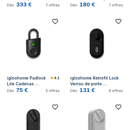
333
€
180
€
intelligent
intelligent
Dès
7
offres
Dès
7
offres
4.1
igloohome Padlock 
igloohome Retrofit Lock 
Lite Cadenas 
Verrou de porte 
75
€
131
€
intelligent
intelligent
Dès
5
offres
Dès
6
offres