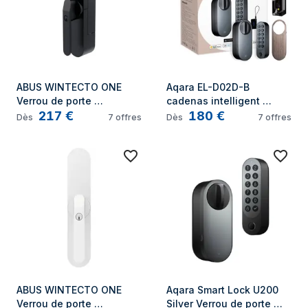
ABUS WINTECTO ONE 
Aqara EL-D02D-B 
Verrou de porte 
cadenas intelligent 
217
€
180
€
intelligent
Verrou de porte 
Dès
7
offres
Dès
7
offres
intelligent
ABUS WINTECTO ONE 
Aqara Smart Lock U200 
Verrou de porte 
Silver Verrou de porte 