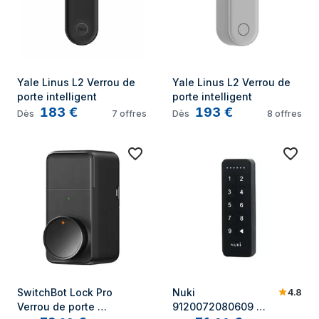
Yale Linus L2 Verrou de 
Yale Linus L2 Verrou de 
porte intelligent
porte intelligent
183
€
193
€
Dès
7
offres
Dès
8
offres
4.8
SwitchBot Lock Pro 
Nuki 
Verrou de porte 
9120072080609 