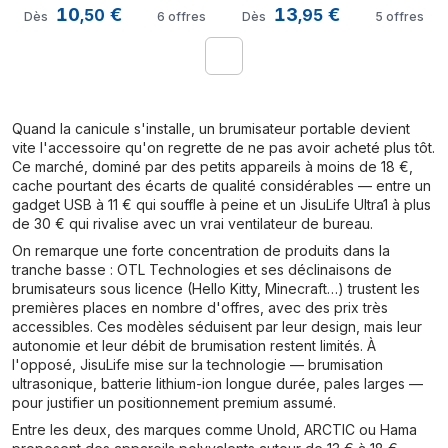
10
€
13
€
portable personnel Bleu
portable personnel Or, 
,
50
,
95
Dès
6
offres
Dès
5
offres
Blanc
1
Quand la canicule s'installe, un brumisateur portable devient
vite l'accessoire qu'on regrette de ne pas avoir acheté plus tôt.
Ce marché, dominé par des petits appareils à moins de 18 €,
cache pourtant des écarts de qualité considérables — entre un
gadget USB à 11 € qui souffle à peine et un JisuLife Ultra1 à plus
de 30 € qui rivalise avec un vrai ventilateur de bureau.
On remarque une forte concentration de produits dans la
tranche basse : OTL Technologies et ses déclinaisons de
brumisateurs sous licence (Hello Kitty, Minecraft…) trustent les
premières places en nombre d'offres, avec des prix très
accessibles. Ces modèles séduisent par leur design, mais leur
autonomie et leur débit de brumisation restent limités. À
l'opposé, JisuLife mise sur la technologie — brumisation
ultrasonique, batterie lithium-ion longue durée, pales larges —
pour justifier un positionnement premium assumé.
Entre les deux, des marques comme Unold, ARCTIC ou Hama