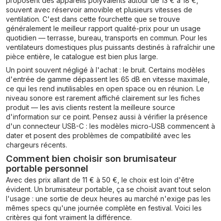
proposent des appareils polyvalents autour de 13 € à 18 €,
souvent avec réservoir amovible et plusieurs vitesses de
ventilation. C'est dans cette fourchette que se trouve
généralement le meilleur rapport qualité-prix pour un usage
quotidien — terrasse, bureau, transports en commun. Pour les
ventilateurs domestiques plus puissants destinés à rafraîchir une
pièce entière, le catalogue est bien plus large.
Un point souvent négligé à l'achat : le bruit. Certains modèles
d'entrée de gamme dépassent les 65 dB en vitesse maximale,
ce qui les rend inutilisables en open space ou en réunion. Le
niveau sonore est rarement affiché clairement sur les fiches
produit — les avis clients restent la meilleure source
d'information sur ce point. Pensez aussi à vérifier la présence
d'un connecteur USB-C : les modèles micro-USB commencent à
dater et posent des problèmes de compatibilité avec les
chargeurs récents.
Comment bien choisir son brumisateur
portable personnel
Avec des prix allant de 11 € à 50 €, le choix est loin d'être
évident. Un brumisateur portable, ça se choisit avant tout selon
l'usage : une sortie de deux heures au marché n'exige pas les
mêmes specs qu'une journée complète en festival. Voici les
critères qui font vraiment la différence.