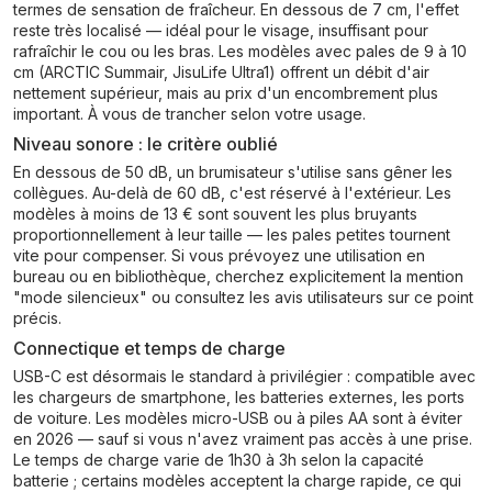
termes de sensation de fraîcheur. En dessous de 7 cm, l'effet
reste très localisé — idéal pour le visage, insuffisant pour
rafraîchir le cou ou les bras. Les modèles avec pales de 9 à 10
cm (ARCTIC Summair, JisuLife Ultra1) offrent un débit d'air
nettement supérieur, mais au prix d'un encombrement plus
important. À vous de trancher selon votre usage.
Niveau sonore : le critère oublié
En dessous de 50 dB, un brumisateur s'utilise sans gêner les
collègues. Au-delà de 60 dB, c'est réservé à l'extérieur. Les
modèles à moins de 13 € sont souvent les plus bruyants
proportionnellement à leur taille — les pales petites tournent
vite pour compenser. Si vous prévoyez une utilisation en
bureau ou en bibliothèque, cherchez explicitement la mention
"mode silencieux" ou consultez les avis utilisateurs sur ce point
précis.
Connectique et temps de charge
USB-C est désormais le standard à privilégier : compatible avec
les chargeurs de smartphone, les batteries externes, les ports
de voiture. Les modèles micro-USB ou à piles AA sont à éviter
en 2026 — sauf si vous n'avez vraiment pas accès à une prise.
Le temps de charge varie de 1h30 à 3h selon la capacité
batterie ; certains modèles acceptent la charge rapide, ce qui