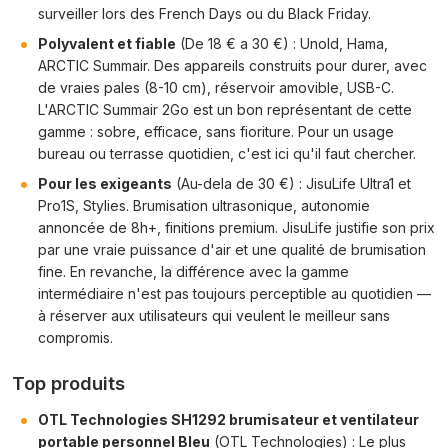
surveiller lors des French Days ou du Black Friday.
Polyvalent et fiable
(De 18 € a 30 €) : Unold, Hama,
ARCTIC Summair. Des appareils construits pour durer, avec
de vraies pales (8-10 cm), réservoir amovible, USB-C.
L'ARCTIC Summair 2Go est un bon représentant de cette
gamme : sobre, efficace, sans fioriture. Pour un usage
bureau ou terrasse quotidien, c'est ici qu'il faut chercher.
Pour les exigeants
(Au-dela de 30 €) : JisuLife Ultra1 et
Pro1S, Stylies. Brumisation ultrasonique, autonomie
annoncée de 8h+, finitions premium. JisuLife justifie son prix
par une vraie puissance d'air et une qualité de brumisation
fine. En revanche, la différence avec la gamme
intermédiaire n'est pas toujours perceptible au quotidien —
à réserver aux utilisateurs qui veulent le meilleur sans
compromis.
Top produits
OTL Technologies SH1292 brumisateur et ventilateur
portable personnel Bleu
(OTL Technologies) : Le plus