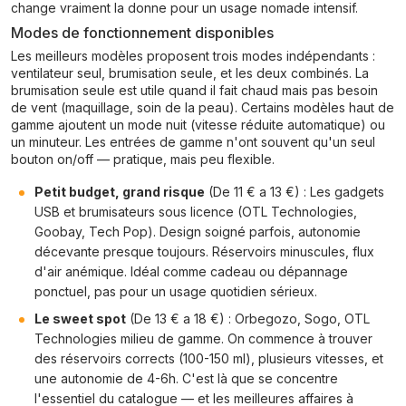
change vraiment la donne pour un usage nomade intensif.
Modes de fonctionnement disponibles
Les meilleurs modèles proposent trois modes indépendants :
ventilateur seul, brumisation seule, et les deux combinés. La
brumisation seule est utile quand il fait chaud mais pas besoin
de vent (maquillage, soin de la peau). Certains modèles haut de
gamme ajoutent un mode nuit (vitesse réduite automatique) ou
un minuteur. Les entrées de gamme n'ont souvent qu'un seul
bouton on/off — pratique, mais peu flexible.
Petit budget, grand risque
(De 11 € a 13 €) : Les gadgets
USB et brumisateurs sous licence (OTL Technologies,
Goobay, Tech Pop). Design soigné parfois, autonomie
décevante presque toujours. Réservoirs minuscules, flux
d'air anémique. Idéal comme cadeau ou dépannage
ponctuel, pas pour un usage quotidien sérieux.
Le sweet spot
(De 13 € a 18 €) : Orbegozo, Sogo, OTL
Technologies milieu de gamme. On commence à trouver
des réservoirs corrects (100-150 ml), plusieurs vitesses, et
une autonomie de 4-6h. C'est là que se concentre
l'essentiel du catalogue — et les meilleures affaires à