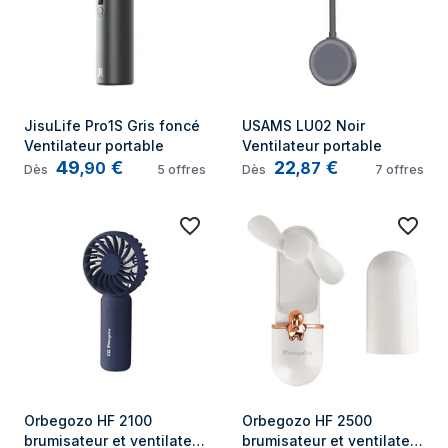
JisuLife Pro1S Gris foncé 
USAMS LU02 Noir 
Ventilateur portable
Ventilateur portable
49
€
22
€
,
90
,
87
Dès
5
offres
Dès
7
offres
Orbegozo HF 2100 
Orbegozo HF 2500 
brumisateur et ventilateur 
brumisateur et ventilateur 