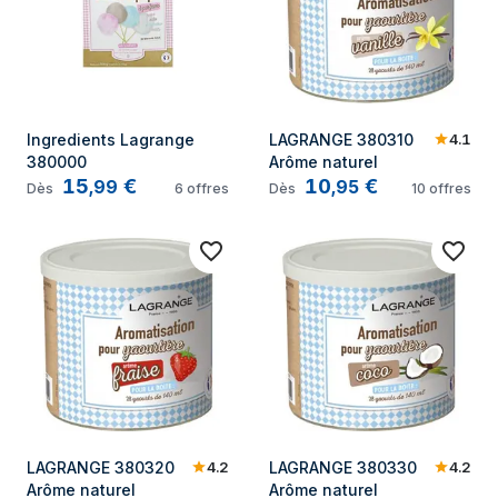
4.1
Ingredients Lagrange 
LAGRANGE 380310 
380000
Arôme naturel
15
€
10
€
,
99
,
95
Dès
6
offres
Dès
10
offres
4.2
4.2
LAGRANGE 380320 
LAGRANGE 380330 
Arôme naturel
Arôme naturel