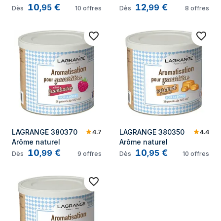
10
€
12
€
,
95
,
99
Dès
10
offres
Dès
8
offres
4.7
4.4
LAGRANGE 380370 
LAGRANGE 380350 
Arôme naturel
Arôme naturel
10
€
10
€
,
99
,
95
Dès
9
offres
Dès
10
offres