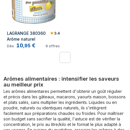
3.4
LAGRANGE 380360 
Arôme naturel
10
€
,
95
Dès
9
offres
1
Arômes alimentaires : intensifier les saveurs
au meilleur prix
Les arômes alimentaires permettent d'obtenir un goût régulier
et précis dans les gâteaux, macarons, yaourts maison, boissons
et plats salés, sans multiplier les ingrédients. Liquides ou en
poudre, naturels ou identiques naturels, ils s'intègrent
facilement aux préparations chaudes ou froides. Pour maîtriser
son budget sans sacrifier la qualité, l'astuce est de vérifier la
concentration, le prix au litre/kilo et le format le plus adapté à
vos usages. En cuisine du quotidien, associer les arômes à des