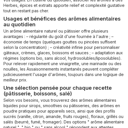
Herbes, épices et extraits
apporte relief et complexité gustative
tout en restant pas cher.
Usages et bénéfices des arômes alimentaires
au quotidien
Un arôme alimentaire naturel ou pâtissier offre plusieurs
avantages : – régularité du goût d'une fournée à l'autre ; –
économie de temps (quelques gouttes ou pincées suffisent
selon la concentration) ; – créativité infinie pour personnaliser
gâteaux, crèmes, glaces, boissons et sauces ; – adaptation aux
régimes (options bio, sans alcool, hydrosolubles/liposolubles).
Pour relever rapidement une vinaigrette, une marinade ou des
nouilles, les
Assaisonnements instantanés
peuvent compléter
judicieusement l'usage d'arômes, toujours dans une logique de
meilleur prix.
Une sélection pensée pour chaque recette
(pâtisserie, boissons, salé)
Selon vos besoins, vous trouverez des arômes alimentaires
liquides pour sirops, smoothies ou pâtisseries, des arômes en
poudre pratiques pour appareils secs, ainsi que des profils
sucrés (vanille, citron, amande, fruits rouges), floraux, grillés ou
salés (beurré, fumé, fromager). Des options " arôme alimentaire
naturel ", " bio " ou " sans alcool " répondent aux attentes