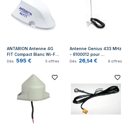
ANTARION Antenne 4G 
Antenne Genius 433 MHz 
FIT Compact Blanc Wi-Fi 
- 6100012 pour 
595
€
26
€
Micro-Sim idéal Camping 
motorisation de portail
,
54
Dès
5
offres
Dès
6
offres
Car Van