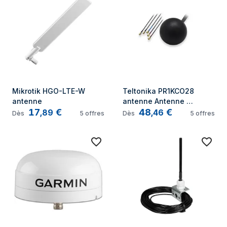
Mikrotik HGO-LTE-W 
Teltonika PR1KCO28 
antenne
antenne Antenne 
17
€
48
€
directionnelle MIMO SMA 
,
89
,
46
Dès
5
offres
Dès
5
offres
28 dBi