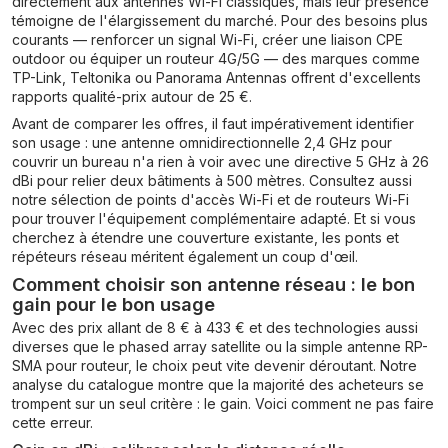
directement aux antennes Wi-Fi classiques, mais leur présence
témoigne de l'élargissement du marché. Pour des besoins plus
courants — renforcer un signal Wi-Fi, créer une liaison CPE
outdoor ou équiper un routeur 4G/5G — des marques comme
TP-Link, Teltonika ou Panorama Antennas offrent d'excellents
rapports qualité-prix autour de 25 €.
Avant de comparer les offres, il faut impérativement identifier
son usage : une antenne omnidirectionnelle 2,4 GHz pour
couvrir un bureau n'a rien à voir avec une directive 5 GHz à 26
dBi pour relier deux bâtiments à 500 mètres. Consultez aussi
notre sélection de points d'accès Wi-Fi et de routeurs Wi-Fi
pour trouver l'équipement complémentaire adapté. Et si vous
cherchez à étendre une couverture existante, les ponts et
répéteurs réseau méritent également un coup d'œil.
Comment choisir son antenne réseau : le bon
gain pour le bon usage
Avec des prix allant de 8 € à 433 € et des technologies aussi
diverses que le phased array satellite ou la simple antenne RP-
SMA pour routeur, le choix peut vite devenir déroutant. Notre
analyse du catalogue montre que la majorité des acheteurs se
trompent sur un seul critère : le gain. Voici comment ne pas faire
cette erreur.