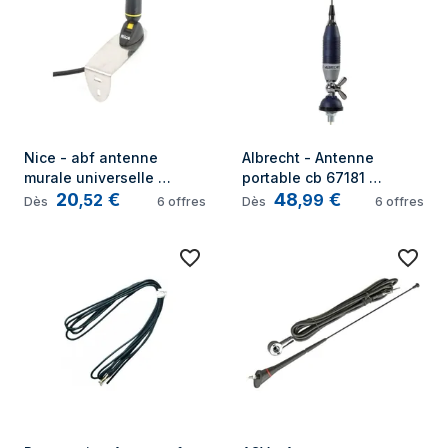
Nice - abf antenne 
Albrecht - Antenne 
murale universelle 
portable cb 67181 
20
€
48
€
433.92Mhz avec support 
Super70 Blue Line Type 
,
52
,
99
Dès
6
offres
Dès
6
offres
pour automatisation de 
lambda 1/4 D30052
portail