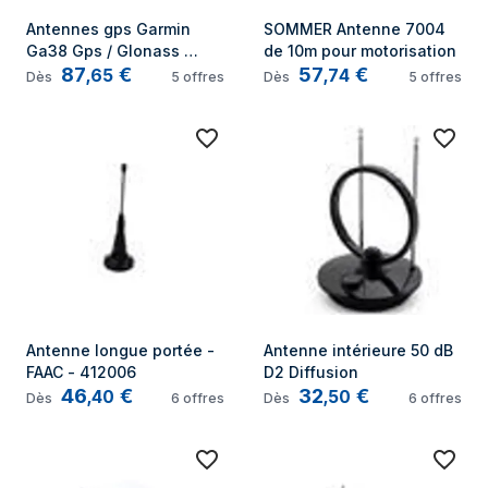
Antennes gps Garmin 
SOMMER Antenne 7004 
Ga38 Gps / Glonass 
de 10m pour motorisation
87
€
57
€
Antenna …
,
65
,
74
Dès
5
offres
Dès
5
offres
Antenne longue portée - 
Antenne intérieure 50 dB 
FAAC - 412006
D2 Diffusion
46
€
32
€
,
40
,
50
Dès
6
offres
Dès
6
offres