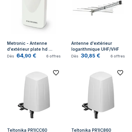
Metronic - Antenne 
Antenne d'extérieur 
d'extérieur plate hd 
logarithmique UHF/VHF
64
€
30
€
amplifiée 43 dB 
,
90
,
85
Dès
6
offres
Dès
6
offres
compatible 4K - blanche
Teltonika PR1ICC60 
Teltonika PR1IC860 