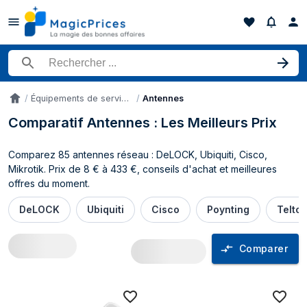
Rechercher un produit
Équipements de service de réseau
Antennes
Accueil
Comparatif Antennes : Les Meilleurs Prix
Comparez 85 antennes réseau : DeLOCK, Ubiquiti, Cisco,
Mikrotik. Prix de 8 € à 433 €, conseils d'achat et meilleures
offres du moment.
DeLOCK
Ubiquiti
Cisco
Poynting
Telton
Comparer
Comparateur de prix Antennes