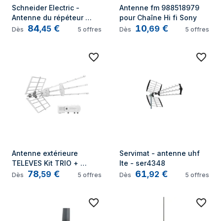
Schneider Electric - 
Antenne fm 988518979 
Antenne du répéteur 
pour Chaîne Hi fi Sony
84
€
10
€
ZBRA1 noir, transparent 1 
,
45
,
69
Dès
5
offres
Dès
5
offres
pc(s) W14612
Antenne extérieure 
Servimat - antenne uhf 
TELEVES Kit TRIO + 
lte - ser4348
78
€
61
€
antenne amplifiée 38 dB
,
59
,
92
Dès
5
offres
Dès
5
offres