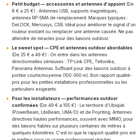
Petit budget — accessoires et antennes d'appoint
(De
8 € a 25 €) : Antennes USB, supports magnétiques,
antennes RP-SMA de remplacement. Marques typiques :
DeLOCK, Mercusys, CSB. Idéal pour améliorer le signal d'un
routeur existant ou remplacer une antenne cassée. Ne pas
attendre de miracles pour des liaisons outdoor.
Le sweet spot — CPE et antennes outdoor abordables
(De 25 € a 49 €) : On entre dans les antennes
directionnelles sérieuses : TP-Link CPE, Teltonika,
Panorama Antennas. Suffisant pour des liaisons outdoor à
portée courte/moyenne (100-300 m). Bon rapport qualité-
prix pour les petites installations professionnelles ou les
particuliers exigeants.
Pour les installateurs — performances outdoor
confirmées
(De 49 € a 105 €) : Le territoire d'Ubiquiti
(PowerBeam, LiteBeam, UMA-D) et de Poynting. Antennes
directives hautes performances, souvent avec MIMO, pour
des liaisons fiables sur plusieurs centaines de mètres à
quelques kilomètres. C'est ici que le rapport qualité-prix est
le meilleur pour un usage professionnel régulier.