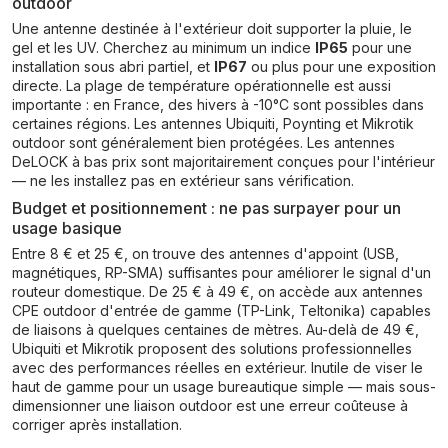
outdoor
Une antenne destinée à l'extérieur doit supporter la pluie, le
gel et les UV. Cherchez au minimum un indice
IP65
pour une
installation sous abri partiel, et
IP67
ou plus pour une exposition
directe. La plage de température opérationnelle est aussi
importante : en France, des hivers à -10°C sont possibles dans
certaines régions. Les antennes Ubiquiti, Poynting et Mikrotik
outdoor sont généralement bien protégées. Les antennes
DeLOCK à bas prix sont majoritairement conçues pour l'intérieur
— ne les installez pas en extérieur sans vérification.
Budget et positionnement : ne pas surpayer pour un
usage basique
Entre 8 € et 25 €, on trouve des antennes d'appoint (USB,
magnétiques, RP-SMA) suffisantes pour améliorer le signal d'un
routeur domestique. De 25 € à 49 €, on accède aux antennes
CPE outdoor d'entrée de gamme (TP-Link, Teltonika) capables
de liaisons à quelques centaines de mètres. Au-delà de 49 €,
Ubiquiti et Mikrotik proposent des solutions professionnelles
avec des performances réelles en extérieur. Inutile de viser le
haut de gamme pour un usage bureautique simple — mais sous-
dimensionner une liaison outdoor est une erreur coûteuse à
corriger après installation.