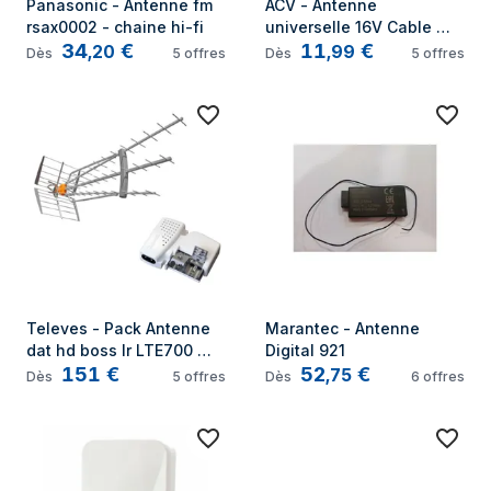
Panasonic - Antenne fm 
ACV - Antenne 
rsax0002 - chaine hi-fi
universelle 16V Cable 
34
€
11
€
230 cmTtige fibre de 
,
20
,
99
Dès
5
offres
Dès
5
offres
verre
Televes - Pack Antenne 
Marantec - Antenne 
dat hd boss lr LTE700 
Digital 921
151
€
52
€
(C.21 - C.48) Gain 47dBi 
,
75
Dès
5
offres
Dès
6
offres
tnt uhf + Alimentation 
24V