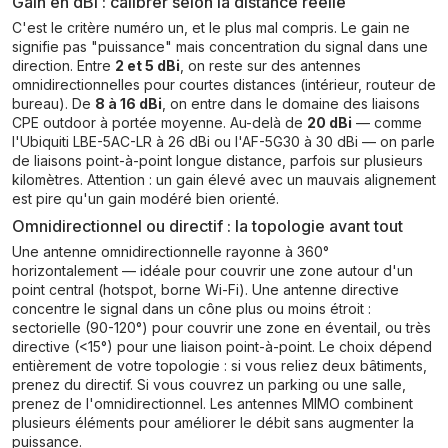
Gain en dBi : calibrer selon la distance réelle
C'est le critère numéro un, et le plus mal compris. Le gain ne
signifie pas "puissance" mais concentration du signal dans une
direction. Entre
2 et 5 dBi
, on reste sur des antennes
omnidirectionnelles pour courtes distances (intérieur, routeur de
bureau). De
8 à 16 dBi
, on entre dans le domaine des liaisons
CPE outdoor à portée moyenne. Au-delà de
20 dBi
— comme
l'Ubiquiti LBE-5AC-LR à 26 dBi ou l'AF-5G30 à 30 dBi — on parle
de liaisons point-à-point longue distance, parfois sur plusieurs
kilomètres. Attention : un gain élevé avec un mauvais alignement
est pire qu'un gain modéré bien orienté.
Omnidirectionnel ou directif : la topologie avant tout
Une antenne omnidirectionnelle rayonne à 360°
horizontalement — idéale pour couvrir une zone autour d'un
point central (hotspot, borne Wi-Fi). Une antenne directive
concentre le signal dans un cône plus ou moins étroit :
sectorielle (90-120°) pour couvrir une zone en éventail, ou très
directive (<15°) pour une liaison point-à-point. Le choix dépend
entièrement de votre topologie : si vous reliez deux bâtiments,
prenez du directif. Si vous couvrez un parking ou une salle,
prenez de l'omnidirectionnel. Les antennes MIMO combinent
plusieurs éléments pour améliorer le débit sans augmenter la
puissance.