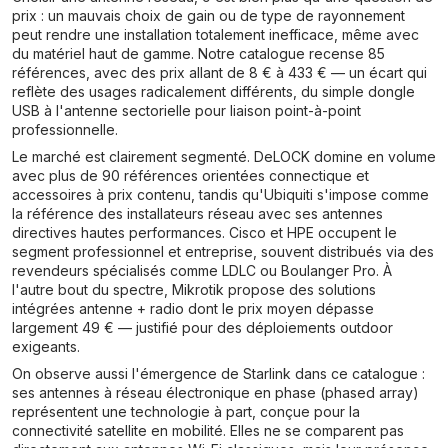
prix : un mauvais choix de gain ou de type de rayonnement
peut rendre une installation totalement inefficace, même avec
du matériel haut de gamme. Notre catalogue recense 85
références, avec des prix allant de 8 € à 433 € — un écart qui
reflète des usages radicalement différents, du simple dongle
USB à l'antenne sectorielle pour liaison point-à-point
professionnelle.
Le marché est clairement segmenté. DeLOCK domine en volume
avec plus de 90 références orientées connectique et
accessoires à prix contenu, tandis qu'Ubiquiti s'impose comme
la référence des installateurs réseau avec ses antennes
directives hautes performances. Cisco et HPE occupent le
segment professionnel et entreprise, souvent distribués via des
revendeurs spécialisés comme LDLC ou Boulanger Pro. À
l'autre bout du spectre, Mikrotik propose des solutions
intégrées antenne + radio dont le prix moyen dépasse
largement 49 € — justifié pour des déploiements outdoor
exigeants.
On observe aussi l'émergence de Starlink dans ce catalogue :
ses antennes à réseau électronique en phase (phased array)
représentent une technologie à part, conçue pour la
connectivité satellite en mobilité. Elles ne se comparent pas