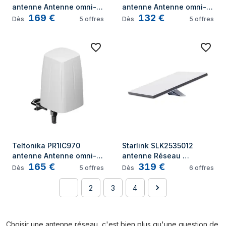
antenne Antenne omni-
antenne Antenne omni-
169
€
132
€
directionnelle SMA 28 dBi
directionnelle SMA 6 dBi
Dès
5
offres
Dès
5
offres
Teltonika PR1IC970 
Starlink SLK2535012 
antenne Antenne omni-
antenne Réseau 
165
€
319
€
directionnelle SMA 28 dBi
électronique en phase
Dès
5
offres
Dès
6
offres
1
2
3
4
Choisir une antenne réseau, c'est bien plus qu'une question de