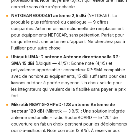
professionnel. Note moyenne (3,4/5) qui reflète une finition
correcte sans être irréprochable.
NETGEAR 6000451 antenne 2,5 dBi
(NETGEAR) : Le
produit le plus référencé du catalogue — 9 offres
comparées. Antenne omnidirectionnelle de remplacement
pour équipements NETGEAR, sans prétention. Parfait pour
ce qu'elle est : une antenne d'appoint. Ne cherchez pas à
l'utiliser pour autre chose.
Ubiquiti UMA-D antenne Antenne directionnelle RP-
SMA 15 dBi
(Ubiquiti — 4.1/5) : Bonne note (4,1/5) et
polyvalence appréciable : connecteur RP-SMA compatible
avec de nombreux équipements, 15 dBi suffisants pour des
liaisons outdoor à portée moyenne. Un choix solide pour
les intégrateurs qui veulent de la fiabilité sans payer le prix
fort.
Mikrotik RB911G-2HPnD-12S antenne Antenne de
secteur 120 dBi
(Mikrotik — 3.8/5) : Une solution intégrée
antenne sectorielle + radio RouterBOARD — le 120° de
couverture en fait un choix pertinent pour les déploiements
point-à-multipoint. Note correcte (3,8/5). À réserver aux