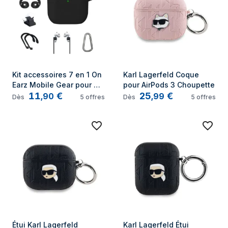
Kit accessoires 7 en 1 On 
Karl Lagerfeld Coque 
Earz Mobile Gear pour 
pour AirPods 3 Choupette
11
€
25
€
AirPods 4 Noir
,
90
,
99
Dès
5
offres
Dès
5
offres
Étui Karl Lagerfeld 
Karl Lagerfeld Étui 