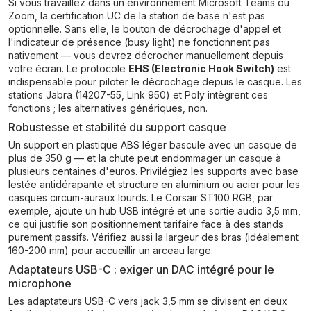
Si vous travaillez dans un environnement Microsoft Teams ou
Zoom, la certification UC de la station de base n'est pas
optionnelle. Sans elle, le bouton de décrochage d'appel et
l'indicateur de présence (busy light) ne fonctionnent pas
nativement — vous devrez décrocher manuellement depuis
votre écran. Le protocole
EHS (Electronic Hook Switch)
est
indispensable pour piloter le décrochage depuis le casque. Les
stations Jabra (14207-55, Link 950) et Poly intègrent ces
fonctions ; les alternatives génériques, non.
Robustesse et stabilité du support casque
Un support en plastique ABS léger bascule avec un casque de
plus de 350 g — et la chute peut endommager un casque à
plusieurs centaines d'euros. Privilégiez les supports avec base
lestée antidérapante et structure en aluminium ou acier pour les
casques circum-auraux lourds. Le Corsair ST100 RGB, par
exemple, ajoute un hub USB intégré et une sortie audio 3,5 mm,
ce qui justifie son positionnement tarifaire face à des stands
purement passifs. Vérifiez aussi la largeur des bras (idéalement
160-200 mm) pour accueillir un arceau large.
Adaptateurs USB-C : exiger un DAC intégré pour le
microphone
Les adaptateurs USB-C vers jack 3,5 mm se divisent en deux