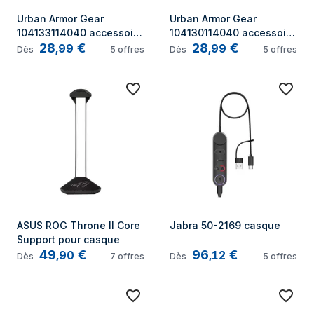
Urban Armor Gear 
Urban Armor Gear 
104133114040 accessoire 
104130114040 accessoire 
28
€
28
€
pour casque /oreillettes
pour casque /oreillettes
,
99
,
99
Dès
5
offres
Dès
5
offres
ASUS ROG Throne II Core 
Jabra 50-2169 casque
Support pour casque
49
€
96
€
,
90
,
12
Dès
7
offres
Dès
5
offres