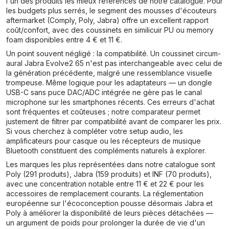
l'un des produits les mieux référencés de notre catalogue. Pour
les budgets plus serrés, le segment des mousses d'écouteurs
aftermarket (Comply, Poly, Jabra) offre un excellent rapport
coût/confort, avec des coussinets en similicuir PU ou memory
foam disponibles entre 4 € et 11 €.
Un point souvent négligé : la compatibilité. Un coussinet circum-
aural Jabra Evolve2 65 n'est pas interchangeable avec celui de
la génération précédente, malgré une ressemblance visuelle
trompeuse. Même logique pour les adaptateurs — un dongle
USB-C sans puce DAC/ADC intégrée ne gère pas le canal
microphone sur les smartphones récents. Ces erreurs d'achat
sont fréquentes et coûteuses ; notre comparateur permet
justement de filtrer par compatibilité avant de comparer les prix.
Si vous cherchez à compléter votre setup audio, les
amplificateurs pour casque ou les récepteurs de musique
Bluetooth constituent des compléments naturels à explorer.
Les marques les plus représentées dans notre catalogue sont
Poly (291 produits), Jabra (159 produits) et INF (70 produits),
avec une concentration notable entre 11 € et 22 € pour les
accessoires de remplacement courants. La réglementation
européenne sur l'écoconception pousse désormais Jabra et
Poly à améliorer la disponibilité de leurs pièces détachées —
un argument de poids pour prolonger la durée de vie d'un