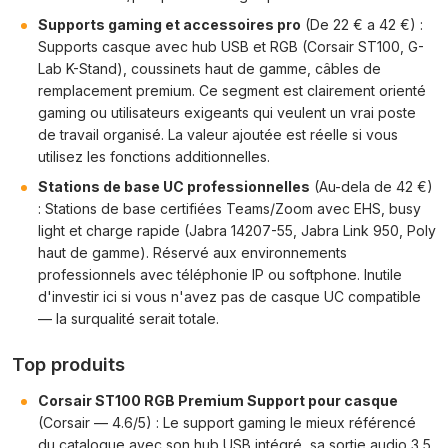
Supports gaming et accessoires pro
(De 22 € a 42 €) :
Supports casque avec hub USB et RGB (Corsair ST100, G-
Lab K-Stand), coussinets haut de gamme, câbles de
remplacement premium. Ce segment est clairement orienté
gaming ou utilisateurs exigeants qui veulent un vrai poste
de travail organisé. La valeur ajoutée est réelle si vous
utilisez les fonctions additionnelles.
Stations de base UC professionnelles
(Au-dela de 42 €)
: Stations de base certifiées Teams/Zoom avec EHS, busy
light et charge rapide (Jabra 14207-55, Jabra Link 950, Poly
haut de gamme). Réservé aux environnements
professionnels avec téléphonie IP ou softphone. Inutile
d'investir ici si vous n'avez pas de casque UC compatible
— la surqualité serait totale.
Top produits
Corsair ST100 RGB Premium Support pour casque
(Corsair — 4.6/5) : Le support gaming le mieux référencé
du catalogue avec son hub USB intégré, sa sortie audio 3,5