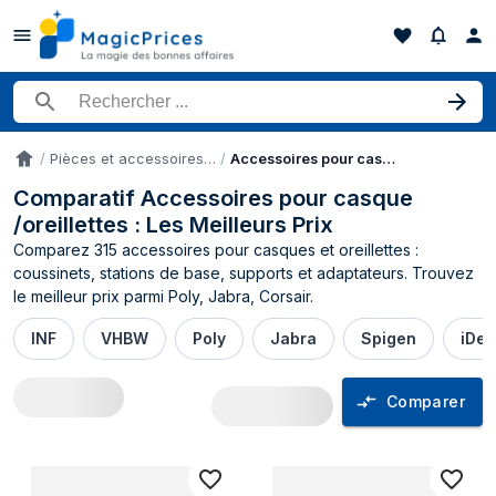
Rechercher un produit
Pièces et accessoires de casques audio et portables
Accessoires pour casque /oreillettes
Accueil
Comparatif Accessoires pour casque
/oreillettes : Les Meilleurs Prix
Comparez 315 accessoires pour casques et oreillettes :
coussinets, stations de base, supports et adaptateurs. Trouvez
le meilleur prix parmi Poly, Jabra, Corsair.
INF
VHBW
Poly
Jabra
Spigen
iDea
Comparer
Comparateur de prix Accessoires pour c