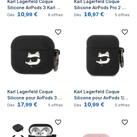
Karl Lagerfeld Coque 
Karl Lagerfeld Coque 
Silicone AirPods 3 Karl 
Silicone AirPods Pro 2 
10
€
16
€
Head 3D Luxe Antichoc 
Choupette Head 3D Luxe 
,
99
,
97
Dès
6
offres
Dès
5
offres
Noir
Antichoc Noir
Karl Lagerfeld Coque 
Karl Lagerfeld Coque 
Silicone pour AirPods 3 
Silicone pour AirPods 1/2 
17
€
10
€
Choupette Head 3D Luxe 
Choupette Head 3D Luxe 
,
99
,
99
Dès
5
offres
Dès
5
offres
Antichoc Noir
Antichoc Noir