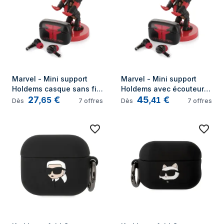
Marvel - Mini support 
Marvel - Mini support 
Holdems casque sans fil 
Holdems avec écouteurs 
27
€
45
€
Deadpool & TWS Buds 10 
sans fil Deadpool TWS 
,
65
,
41
Dès
7
offres
Dès
7
offres
cm
Buds Pro 10 cm