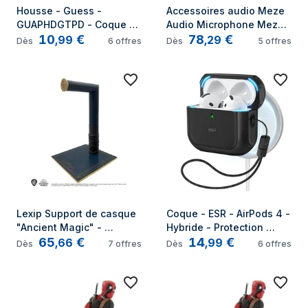
Housse - Guess - 
Accessoires audio Meze 
GUAPHDGTPD - Coque 
Audio Microphone Meze 
10
€
78
€
AirPods Pro - Doré - 
Audio pour casques 99 
,
99
,
29
Dès
6
offres
Dès
5
offres
Strass - Pendentif 
Neo 99 Classics 109 Pro 
décoratif
et Liric 2
Lexip Support de casque 
Coque - ESR - AirPods 4 - 
"Ancient Magic" - 
Hybride - Protection 
65
€
14
€
Hogwarts Legacy
optimale - Design 
,
66
,
99
Dès
7
offres
Dès
6
offres
élégant - Noir