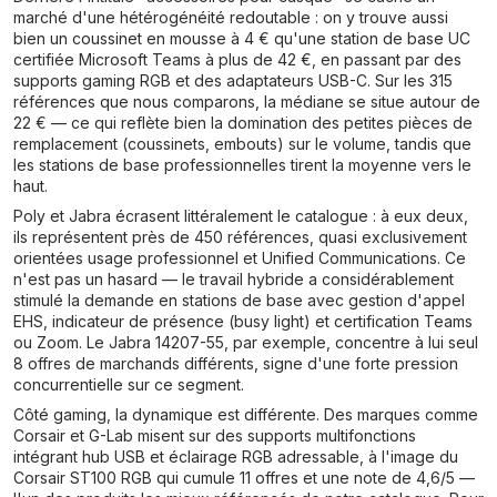
marché d'une hétérogénéité redoutable : on y trouve aussi
bien un coussinet en mousse à 4 € qu'une station de base UC
certifiée Microsoft Teams à plus de 42 €, en passant par des
supports gaming RGB et des adaptateurs USB-C. Sur les 315
références que nous comparons, la médiane se situe autour de
22 € — ce qui reflète bien la domination des petites pièces de
remplacement (coussinets, embouts) sur le volume, tandis que
les stations de base professionnelles tirent la moyenne vers le
haut.
Poly et Jabra écrasent littéralement le catalogue : à eux deux,
ils représentent près de 450 références, quasi exclusivement
orientées usage professionnel et Unified Communications. Ce
n'est pas un hasard — le travail hybride a considérablement
stimulé la demande en stations de base avec gestion d'appel
EHS, indicateur de présence (busy light) et certification Teams
ou Zoom. Le Jabra 14207-55, par exemple, concentre à lui seul
8 offres de marchands différents, signe d'une forte pression
concurrentielle sur ce segment.
Côté gaming, la dynamique est différente. Des marques comme
Corsair et G-Lab misent sur des supports multifonctions
intégrant hub USB et éclairage RGB adressable, à l'image du
Corsair ST100 RGB qui cumule 11 offres et une note de 4,6/5 —