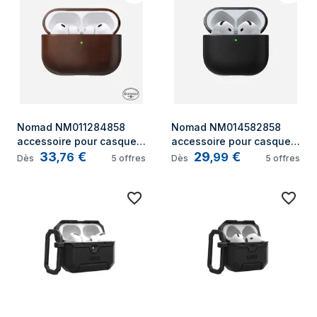
Nomad NM011284858 
Nomad NM014582858 
accessoire pour casque 
accessoire pour casque 
33
€
29
€
/oreillettes Étui
/oreillettes Étui
,
76
,
99
Dès
5
offres
Dès
5
offres