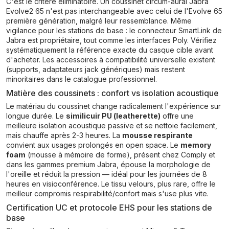
C'est le critère éliminatoire. Un coussinet circum-aural Jabra
Evolve2 65 n'est pas interchangeable avec celui de l'Evolve 65
première génération, malgré leur ressemblance. Même
vigilance pour les stations de base : le connecteur SmartLink de
Jabra est propriétaire, tout comme les interfaces Poly. Vérifiez
systématiquement la référence exacte du casque cible avant
d'acheter. Les accessoires à compatibilité universelle existent
(supports, adaptateurs jack génériques) mais restent
minoritaires dans le catalogue professionnel.
Matière des coussinets : confort vs isolation acoustique
Le matériau du coussinet change radicalement l'expérience sur
longue durée. Le
similicuir PU (leatherette)
offre une
meilleure isolation acoustique passive et se nettoie facilement,
mais chauffe après 2-3 heures. La
mousse respirante
convient aux usages prolongés en open space. Le
memory
foam
(mousse à mémoire de forme), présent chez Comply et
dans les gammes premium Jabra, épouse la morphologie de
l'oreille et réduit la pression — idéal pour les journées de 8
heures en visioconférence. Le tissu velours, plus rare, offre le
meilleur compromis respirabilité/confort mais s'use plus vite.
Certification UC et protocole EHS pour les stations de
base