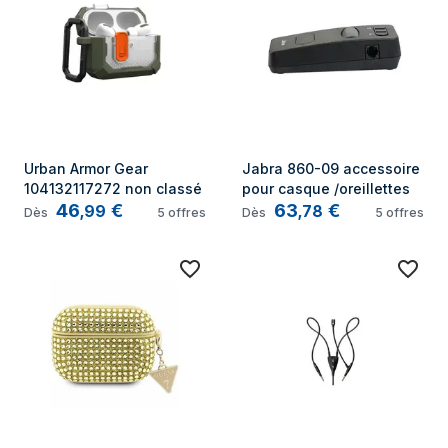
Urban Armor Gear 
Jabra 860-09 accessoire 
104132117272 non classé
pour casque /oreillettes
46
€
63
€
,
99
,
78
Dès
5
offres
Dès
5
offres