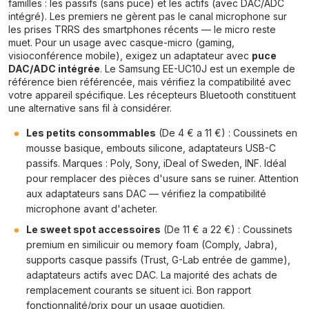
familles : les passifs (sans puce) et les actifs (avec DAC/ADC
intégré). Les premiers ne gèrent pas le canal microphone sur
les prises TRRS des smartphones récents — le micro reste
muet. Pour un usage avec casque-micro (gaming,
visioconférence mobile), exigez un adaptateur avec
puce
DAC/ADC intégrée
. Le Samsung EE-UC10J est un exemple de
référence bien référencée, mais vérifiez la compatibilité avec
votre appareil spécifique. Les récepteurs Bluetooth constituent
une alternative sans fil à considérer.
Les petits consommables
(De 4 € a 11 €) : Coussinets en
mousse basique, embouts silicone, adaptateurs USB-C
passifs. Marques : Poly, Sony, iDeal of Sweden, INF. Idéal
pour remplacer des pièces d'usure sans se ruiner. Attention
aux adaptateurs sans DAC — vérifiez la compatibilité
microphone avant d'acheter.
Le sweet spot accessoires
(De 11 € a 22 €) : Coussinets
premium en similicuir ou memory foam (Comply, Jabra),
supports casque passifs (Trust, G-Lab entrée de gamme),
adaptateurs actifs avec DAC. La majorité des achats de
remplacement courants se situent ici. Bon rapport
fonctionnalité/prix pour un usage quotidien.