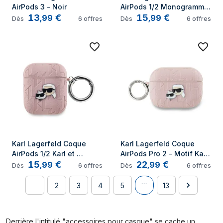
AirPods 3 - Noir
AirPods 1/2 Monogramme 
13
€
15
€
- Noir
,
99
,
99
Dès
6
offres
Dès
6
offres
Karl Lagerfeld Coque 
Karl Lagerfeld Coque 
AirPods 1/2 Karl et 
AirPods Pro 2 - Motif Karl 
15
€
22
€
Choupette Gaufré Rose
et Choupette Gaufré 
,
99
,
99
Dès
6
offres
Dès
6
offres
Rose
…
1
2
3
4
5
13
Derrière l'intitulé "accessoires pour casque" se cache un