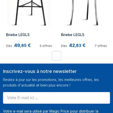
Briebe LEGL3
Briebe LEGL5
49
€
42
€
,
85
,
83
Dès
5
offres
Dès
7
offres
1
Inscrivez-vous à notre newsletter
Restez à jour sur les promotions, les meilleures offres, les
produits d'actualité et bien plus encore !
Votre E-mail ici ...
Votre e-mail sera utilisé par Magic Price pour distribuer la