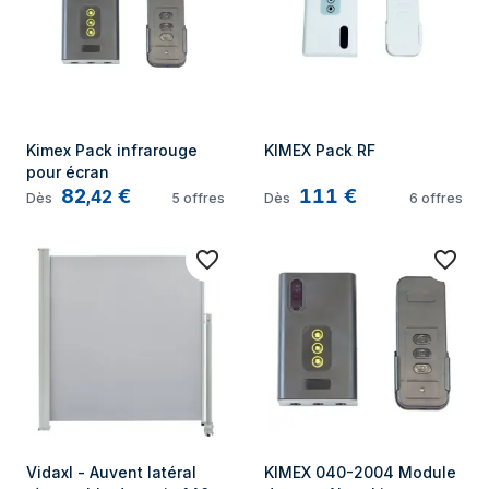
Kimex Pack infrarouge 
KIMEX Pack RF
pour écran
82
€
111
€
,
42
Dès
5
offres
Dès
6
offres
Vidaxl - Auvent latéral 
KIMEX 040-2004 Module 