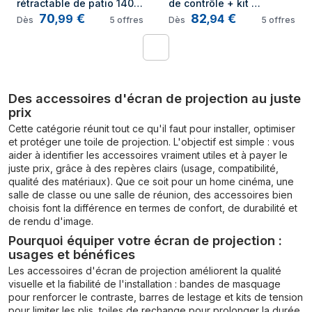
rétractable de patio 140 x 
de contrôle + kit 
70
€
82
€
300 cm Gris
d'interrupteur mural
,
99
,
94
Dès
5
offres
Dès
5
offres
1
Des accessoires d'écran de projection au juste
prix
Cette catégorie réunit tout ce qu'il faut pour installer, optimiser
et protéger une toile de projection. L'objectif est simple : vous
aider à identifier les accessoires vraiment utiles et à payer le
juste prix, grâce à des repères clairs (usage, compatibilité,
qualité des matériaux). Que ce soit pour un home cinéma, une
salle de classe ou une salle de réunion, des accessoires bien
choisis font la différence en termes de confort, de durabilité et
de rendu d'image.
Pourquoi équiper votre écran de projection :
usages et bénéfices
Les accessoires d'écran de projection améliorent la qualité
visuelle et la fiabilité de l'installation : bandes de masquage
pour renforcer le contraste, barres de lestage et kits de tension
pour limiter les plis, toiles de rechange pour prolonger la durée