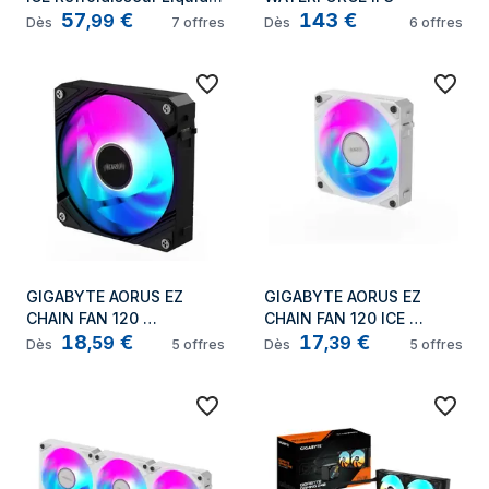
57
€
143
€
pour CPU - 2x120mm 
,
99
Dès
7
offres
Dès
6
offres
Ventilateurs ARGB, 
mécanisme 
d'emboîtement 
coulissant, DAISY-CHAIN, 
Compatible Intel LGA 1851 
et AMD AM5
GIGABYTE AORUS EZ 
GIGABYTE AORUS EZ 
CHAIN FAN 120 
CHAIN FAN 120 ICE 
18
€
17
€
Processeur Refroidisseur 
Processeur Refroidisseur 
,
59
,
39
Dès
5
offres
Dès
5
offres
de liquide tout-en-un 12 
de liquide tout-en-un 12 
cm Noir
cm Blanc