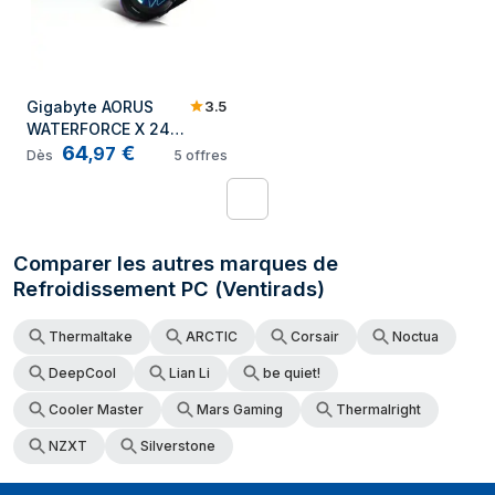
3.5
Gigabyte AORUS 
WATERFORCE X 240 
64
€
système de 
,
97
Dès
5
offres
refroidissement 
d'ordinateur 
1
Processeur 
Refroidisseur de 
Comparer les autres marques de
liquide tout-en-un 
12 cm Noir
Refroidissement PC (Ventirads)
Thermaltake
ARCTIC
Corsair
Noctua
DeepCool
Lian Li
be quiet!
Cooler Master
Mars Gaming
Thermalright
NZXT
Silverstone