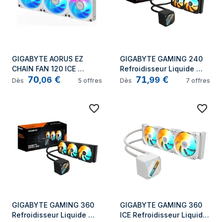
GIGABYTE AORUS EZ 
GIGABYTE GAMING 240 
CHAIN FAN 120 ICE 
Refroidisseur Liquide 
70
€
71
€
Processeur Refroidisseur 
pour CPU - 2x120mm 
,
06
,
99
Dès
5
offres
Dès
7
offres
de liquide tout-en-un 12 
Ventilateurs ARGB, 
cm Blanc
mécanisme 
d'emboîtement 
coulissant, DAISY-CHAIN, 
Compatible Intel LGA 1851 
et AMD AM5
GIGABYTE GAMING 360 
GIGABYTE GAMING 360 
Refroidisseur Liquide 
ICE Refroidisseur Liquide 