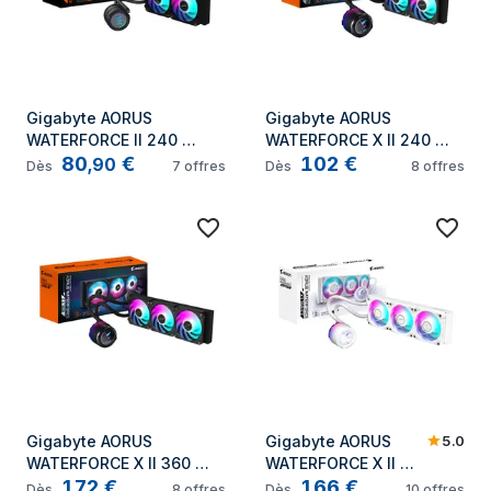
Gigabyte AORUS 
Gigabyte AORUS 
WATERFORCE II 240 
WATERFORCE X II 240 
80
€
102
€
Processeur Refroidisseur 
Processeur Refroidisseur 
,
90
Dès
7
offres
Dès
8
offres
de liquide tout-en-un 12 
de liquide tout-en-un 12 
cm Noir
cm Noir
5.0
Gigabyte AORUS 
Gigabyte AORUS 
WATERFORCE X II 360 
WATERFORCE X II 
172
€
166
€
Processeur Refroidisseur 
360I Processeur 
Dès
8
offres
Dès
10
offres