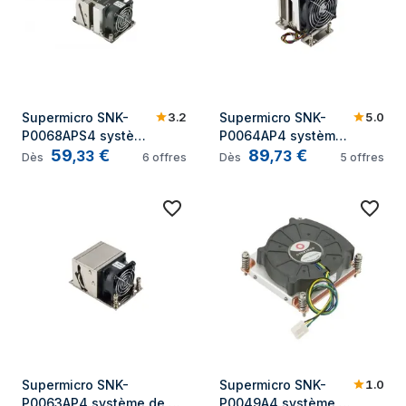
3.2
5.0
Supermicro SNK-
Supermicro SNK-
P0068APS4 système 
P0064AP4 système 
59
€
89
€
de refroidissement 
de refroidissement 
,
33
,
73
Dès
6
offres
Dès
5
offres
d'ordinateur 
d'ordinateur 
Processeur 
Processeur 
Refroidisseur d'air 6 
Refroidisseur 9,2 cm
cm
1.0
Supermicro SNK-
Supermicro SNK-
P0063AP4 système de 
P0049A4 système 