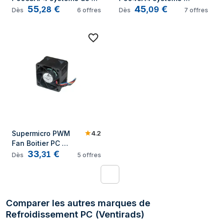
55
€
45
€
refroidissement 
de refroidissement 
,
28
,
09
Dès
6
offres
Dès
7
offres
d'ordinateur Processeur 
d'ordinateur 
Refroidisseur d'air Gris
Processeur 
Refroidisseur d'air 
Noir
4.2
Supermicro PWM 
Fan Boitier PC 
33
€
Ventilateur 4 cm Noir
,
31
Dès
5
offres
1
Comparer les autres marques de
Refroidissement PC (Ventirads)