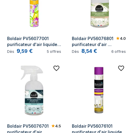
4.0
Boldair PV56077001 
Boldair PV56076801 
purificateur d'air liquide 
purificateur d'air 
9
€
8
€
Pulvérisateur de 
liquide Pulvérisateur 
,
59
,
54
Dès
5
offres
Dès
6
offres
rafraichissement d'air 
de rafraichissement 
Orange Citron 750 ml
d'air Vert Bambou, 
Jasmin 500 ml
4.5
Boldair PV56076701 
Boldair PV56076101 
purificateur d'air 
purificateur d'air liquide 