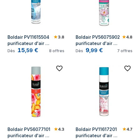
3.8
4.8
Boldair PV11615504 
Boldair PV56075902 
purificateur d'air 
purificateur d'air 
15
€
9
€
liquide Pulvérisateur 
liquide Pulvérisateur 
,
59
,
99
Dès
8
offres
Dès
7
offres
de rafraichissement 
de rafraichissement 
d'air Multicolore 500 
d'air Multicolore 500 
ml
ml
4.3
4.7
Boldair PV56077101 
Boldair PV11617201 
purificateur d'air 
purificateur d'air 