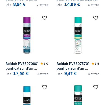
8
€
14
€
liquide Pulvérisateur 
Pulvérisateur de 
,
54
,
99
Dès
7
offres
Dès
6
offres
de rafraichissement 
rafraichissement d'air 
d'air Bleu Coton, 
Multicolore Citron 750 ml
Fleur 500 ml
3.0
3.5
Boldair PV56070601 
Boldair PV56075701 
purificateur d'air 
purificateur d'air 
17
€
9
€
liquide Pulvérisateur 
liquide Pulvérisateur 
,
99
,
47
Dès
8
offres
Dès
6
offres
de rafraichissement 
de rafraichissement 
d'air Multicolore 750 
d'air Multicolore 
ml
Coton 500 ml