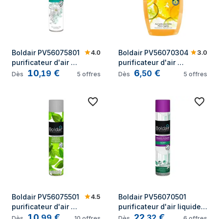
4.0
3.0
Boldair PV56075801 
Boldair PV56070304 
purificateur d'air 
purificateur d'air 
10
€
6
€
liquide Pulvérisateur 
liquide 
,
19
,
50
Dès
5
offres
Dès
5
offres
de rafraichissement 
Rafraîchisseurs d'air 
d'air Vert Thé vert 
liquides Orange 
500 ml
Citron 375 ml
4.5
Boldair PV56075501 
Boldair PV56070501 
purificateur d'air 
purificateur d'air liquide 
10
€
22
€
liquide Pulvérisateur 
Pulvérisateur de 
,
99
,
32
Dès
10
offres
Dès
6
offres