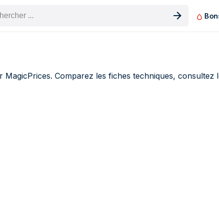
Bon
n produit
 MagicPrices. Comparez les fiches techniques, consultez l
xacompta Sous-mains (0 produits)