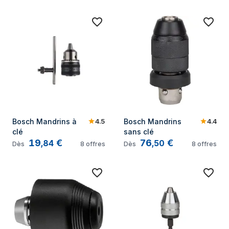
4.5
4.4
Bosch Mandrins à 
Bosch Mandrins 
clé
sans clé
19
€
76
€
,
84
,
50
Dès
8
offres
Dès
8
offres