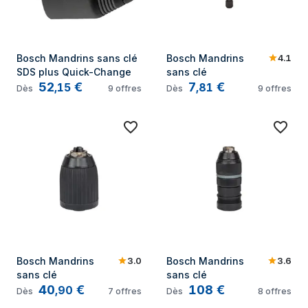
4.1
Bosch Mandrins sans clé 
Bosch Mandrins 
SDS plus Quick-Change
sans clé
52
€
7
€
,
15
,
81
Dès
9
offres
Dès
9
offres
3.0
3.6
Bosch Mandrins 
Bosch Mandrins 
sans clé
sans clé
40
€
108
€
,
90
Dès
7
offres
Dès
8
offres