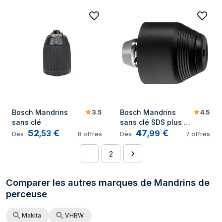
3.5
4.5
Bosch Mandrins 
Bosch Mandrins 
sans clé
sans clé SDS plus 
52
€
47
€
Quick-Change
,
53
,
99
Dès
8
offres
Dès
7
offres
1
2
Comparer les autres marques de Mandrins de
perceuse
Makita
VHBW