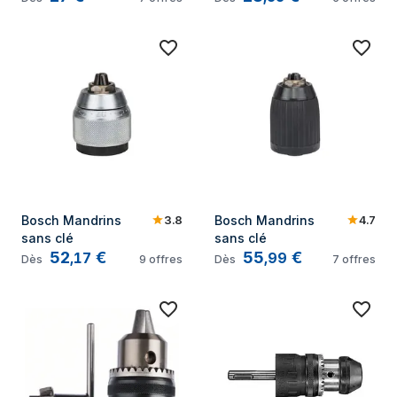
3.8
4.7
Bosch Mandrins 
Bosch Mandrins 
sans clé
sans clé
52
€
55
€
,
17
,
99
Dès
9
offres
Dès
7
offres