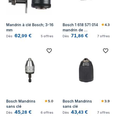
4.3
Mandrin à clé Bosch; 3-16 
Bosch 1 618 571 014 
mm
mandrin de 
62
€
71
€
perceuse
,
99
,
86
Dès
5
offres
Dès
7
offres
5.0
3.9
Bosch Mandrins 
Bosch Mandrins 
sans clé
sans clé
45
€
43
€
,
28
,
43
Dès
6
offres
Dès
7
offres