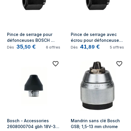
Pince de serrage pour 
Pince de serrage avec 
défonceuses BOSCH 
écrou pour défonceuses 
35
€
41
€
2608570101 - ø 1/4 - Noir
ø ...
,
50
,
89
Dès
6
offres
Dès
5
offres
Bosch - Accessories 
Mandrin sans clé Bosch 
2608000704 gbh 18V-34 
GSB; 1,5-13 mm chrome