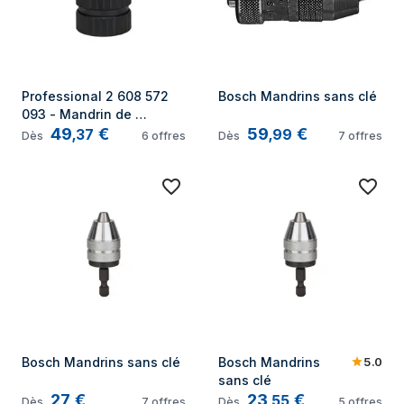
Professional 2 608 572 
Bosch Mandrins sans clé
093 - Mandrin de 
49
€
59
€
perceuse de serrage 
,
37
,
99
Dès
6
offres
Dès
7
offres
rapide jusqu'à 13 mm 1,5 - 
mm, 3/8' 24 (pack 1) - 
Bosch
5.0
Bosch Mandrins sans clé
Bosch Mandrins 
sans clé
27
€
23
€
,
55
Dès
7
offres
Dès
5
offres