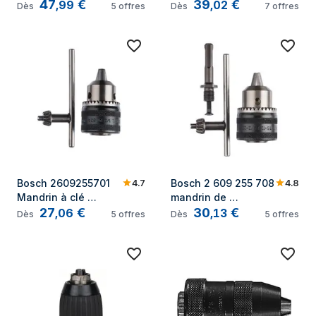
47
€
39
€
cf Mandrin sds plus 
,
99
,
02
Dès
5
offres
Dès
7
offres
Quick-change gbh 18V-
34 cf 1 pc(s) Y337722
4.7
4.8
Bosch 2609255701 
Bosch 2 609 255 708 
Mandrin à clé 
mandrin de 
27
€
30
€
1/2"-20
perceuse Mandrin à 
,
06
,
13
Dès
5
offres
Dès
5
offres
clé