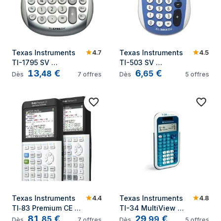
4.7
4.5
Texas Instruments 
Texas Instruments 
TI-1795 SV 
TI-503 SV 
13
€
6
€
calculatrice Bureau 
calculatrice Poche 
,
48
,
65
Dès
7
offres
Dès
5
offres
Calculatrice basique 
Calculatrice à écran 
Noir, Argent, Blanc
Bleu, Gris
4.4
4.8
Texas Instruments 
Texas Instruments 
TI‑83 Premium CE 
TI-34 MultiView 
81
€
29
€
calculatrice Poche 
calculatrice Poche 
,
85
,
99
Dès
7
offres
Dès
5
offres