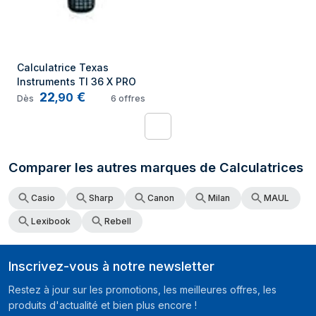
Calculatrice Texas 
Instruments TI 36 X PRO
22
€
,
90
Dès
6
offres
1
Comparer les autres marques de Calculatrices
Casio
Sharp
Canon
Milan
MAUL
Lexibook
Rebell
Inscrivez-vous à notre newsletter
Restez à jour sur les promotions, les meilleures offres, les
produits d'actualité et bien plus encore !