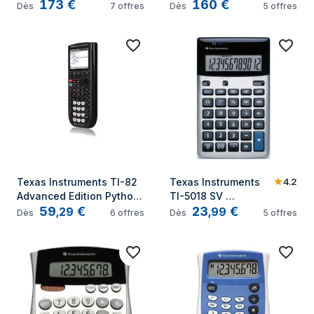
173
€
160
€
calculatrice Poche 
calculatrice Poche 
Dès
7
offres
Dès
5
offres
Calculatrice graphique 
Calculatrice graphique 
Noir
Blanc
4.2
Texas Instruments TI-82 
Texas Instruments 
Advanced Edition Python 
TI-5018 SV 
59
€
23
€
calculatrice Poche 
calculatrice Bureau 
,
29
,
99
Dès
6
offres
Dès
5
offres
Calculatrice scientifique 
Calculatrice basique 
Noir
Noir, Argent