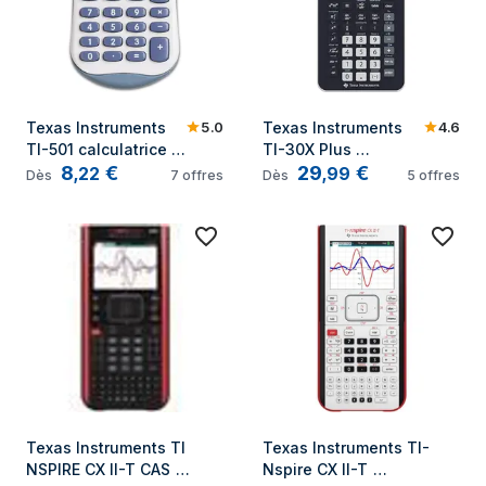
5.0
4.6
Texas Instruments 
Texas Instruments 
TI-501 calculatrice 
TI-30X Plus 
8
€
29
€
Poche Calculatrice 
MathPrint 
,
22
,
99
Dès
7
offres
Dès
5
offres
basique Bleu, Blanc
calculatrice Poche 
Calculatrice 
scientifique Noir
Texas Instruments TI 
Texas Instruments TI-
NSPIRE CX II-T CAS 
Nspire CX II-T 