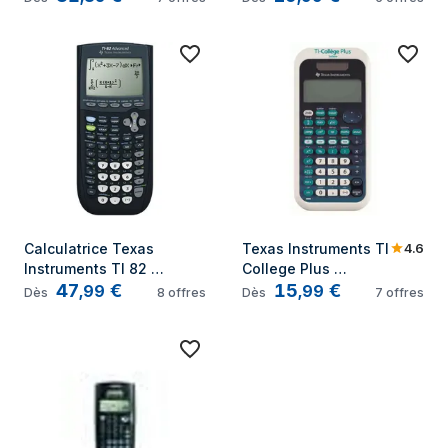
Calculatrice 
Calculatrice 
scientifique Noir, 
scientifique Bleu, 
Blanc
Blanc
4.6
Calculatrice Texas 
Texas Instruments TI 
Instruments TI 82 
College Plus 
47
€
15
€
Advanced Mode Examen
calculatrice Poche 
,
99
,
99
Dès
8
offres
Dès
7
offres
Calculatrice 
scientifique Noir, 
Bleu, Blanc