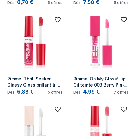
6
€
7
€
lèvres 004 Red Velvet
lèvres 005 Coral Breeze
,
70
,
50
Dès
5
offres
Dès
5
offres
Rimmel Thrill Seeker 
Rimmel Oh My Gloss! Lip 
Glassy Gloss brillant à 
Oil teinte 003 Berry Pink 
6
€
4
€
lèvres 350 Pink to the 
4,5 ml
,
88
,
99
Dès
5
offres
Dès
7
offres
Berry