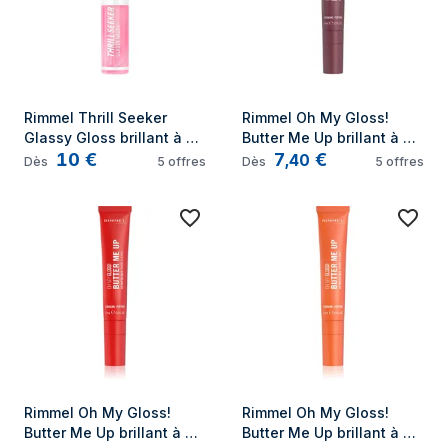
Rimmel Thrill Seeker 
Rimmel Oh My Gloss! 
Glassy Gloss brillant à 
Butter Me Up brillant à 
10
€
7
€
lèvres 150 Pink Candy
lèvres 003 Mellow Mocha
,
40
Dès
5
offres
Dès
5
offres
Rimmel Oh My Gloss! 
Rimmel Oh My Gloss! 
Butter Me Up brillant à 
Butter Me Up brillant à 