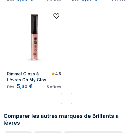
Suga
4.5
Rimmel Gloss à 
Lèvres Oh My Gloss! 
5
€
Purrr... Glossy Cat 
,
30
Dès
5
offres
6.5ml
1
Comparer les autres marques de Brillants à
lèvres