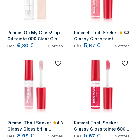
3.8
Rimmel Oh My Gloss! Lip 
Rimmel Thrill Seeker 
Oil teinte 000 Clear Cloud 
Glassy Gloss teinte 
6
€
5
€
4,5 ml
500 Pine to the 
,
30
,
67
Dès
5
offres
Dès
5
offres
Apple 10 ml
4.8
Rimmel Thrill Seeker 
Rimmel Thrill Seeker 
Glassy Gloss brillant 
Glassy Gloss teinte 600 
8
€
5
€
à lèvres 100 Coco 
Berry Glace 10 ml
,
99
,
67
Dès
5
offres
Dès
5
offres