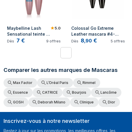
5.0
Maybelline Lash 
Colossal Go Extreme 
Sensational teinte 
Leather mascara #4-
7
€
8
€
Black 9,4 ml
radical black
,
90
Dès
9
offres
Dès
5
offres
1
Comparer les autres marques de Mascaras
Max Factor
L’Oréal Paris
Rimmel
Essence
CATRICE
Bourjois
Lancôme
GOSH
Deborah Milano
Clinique
Dior
Inscrivez-vous à notre newsletter
Restez à jour sur les promotions, les meilleures offres, les