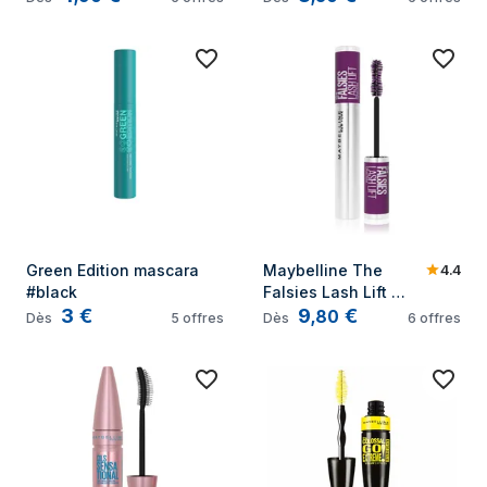
4.4
Green Edition mascara 
Maybelline The 
#black
Falsies Lash Lift 
3
€
9
€
teinte Black 9.6 ml
,
80
Dès
5
offres
Dès
6
offres