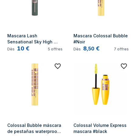
Mascara Lash 
Mascara Colossal Bubble 
Sensational Sky High 
#Noir
10
€
8
€
#green altitude
,
50
Dès
5
offres
Dès
7
offres
Colossal Bubble máscara 
Colossal Volume Express 
de pestañas waterproof 
mascara #black