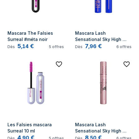
Mascara The Falsies 
Mascara Lash 
Surreal #méta noir
Sensational Sky High 
5
€
7
€
#brume bleue
,
14
,
96
Dès
5
offres
Dès
6
offres
Les Falsies mascara 
Mascara Lash 
Surreal 10 ml
Sensational Sky High 
4
€
8
€
#marron
,
90
,
50
Dès
5
offres
Dès
6
offres