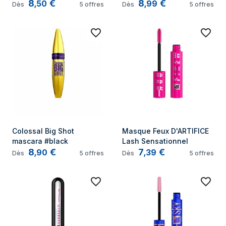
8
€
8
€
#Black
,
50
,
99
Dès
5
offres
Dès
5
offres
Colossal Big Shot 
Masque Feux D'ARTIFICE 
mascara #black
Lash Sensationnel
8
€
7
€
,
90
,
39
Dès
5
offres
Dès
5
offres