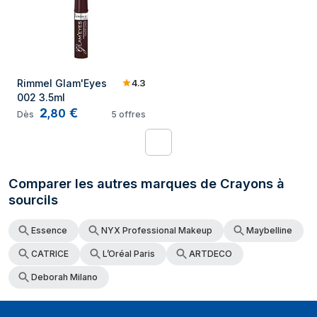
4.3
Rimmel Glam'Eyes 
002 3.5ml
2
€
,
80
Dès
5
offres
1
Comparer les autres marques de Crayons à
sourcils
Essence
NYX Professional Makeup
Maybelline
CATRICE
L’Oréal Paris
ARTDECO
Deborah Milano