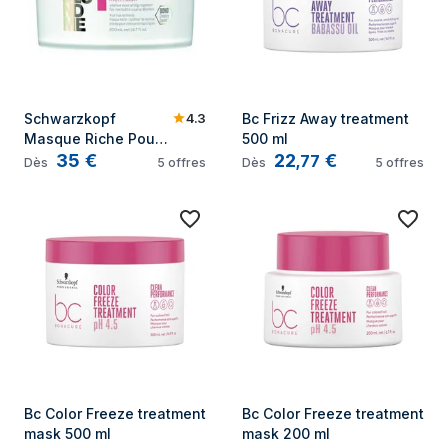
4.3
Schwarzkopf 
Bc Frizz Away treatment 
Masque Riche Pour 
500 ml
35
€
22
€
Tous Les Blonds 
,
77
Dès
5
offres
Dès
5
offres
BLONDME 200ml
Bc Color Freeze treatment 
Bc Color Freeze treatment 
mask 500 ml
mask 200 ml