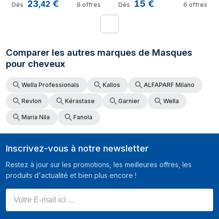
23
€
15
€
,
42
Dès
6
offres
Dès
6
offres
1
Comparer les autres marques de Masques
pour cheveux
Wella Professionals
Kallos
ALFAPARF Milano
Revlon
Kérastase
Garnier
Wella
Maria Nila
Fanola
Inscrivez-vous à notre newsletter
Restez à jour sur les promotions, les meilleures offres, les
produits d'actualité et bien plus encore !
Votre E-mail ici ...