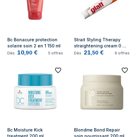
Bc Bonacure protection 
Strait Styling Therapy 
solaire soin 2 en 1 150 ml
straightening cream 0 
10
€
21
€
300 ml
,
90
,
50
Dès
5
offres
Dès
6
offres
Bc Moisture Kick 
Blondme Bond Repair 
treatment 200 ml
soin nourrissant 200 ml