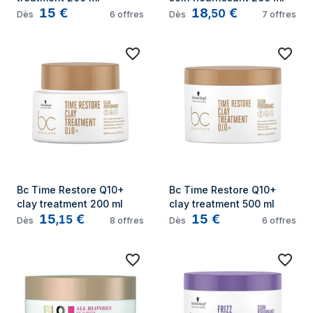
15
€
18
€
,
50
Dès
6
offres
Dès
7
offres
Bc Time Restore Q10+ 
Bc Time Restore Q10+ 
clay treatment 200 ml
clay treatment 500 ml
15
€
15
€
,
15
Dès
8
offres
Dès
6
offres