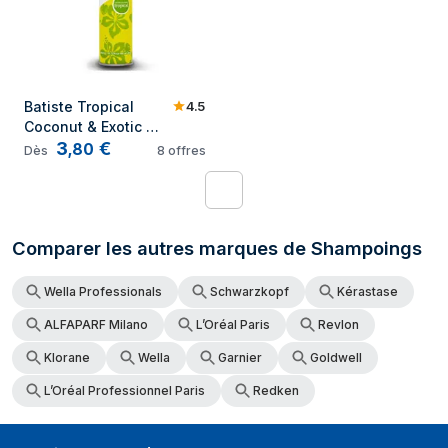
4.5
Batiste Tropical 
Coconut & Exotic 
3
€
200 ml
,
80
Dès
8
offres
1
Comparer les autres marques de Shampoings
Wella Professionals
Schwarzkopf
Kérastase
ALFAPARF Milano
L’Oréal Paris
Revlon
Klorane
Wella
Garnier
Goldwell
L’Oréal Professionnel Paris
Redken