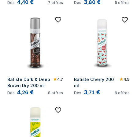
4
€
3
€
200ml
,
40
,
80
Dès
7
offres
Dès
5
offres
4.7
4.5
Batiste Dark & Deep 
Batiste Cherry 200 
Brown Dry 200 ml
ml
4
€
3
€
,
26
,
71
Dès
8
offres
Dès
6
offres