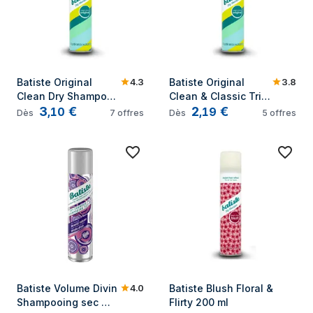
4.3
3.8
Batiste Original 
Batiste Original 
Clean Dry Shampoo 
Clean & Classic Trial 
3
€
2
€
200 ml
Size 45,5 ml
,
10
,
19
Dès
7
offres
Dès
5
offres
4.0
Batiste Volume Divin 
Batiste Blush Floral & 
Shampooing sec 
Flirty 200 ml