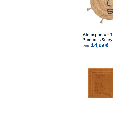
Atmosphera - Ta
Pompons Soley
14
€
,
99
Dès