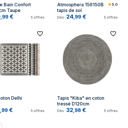
e Bain Confort 
Atmosphera 156150B 
5.0
cm Taupe
tapis de sol
0
€
24
€
,
99
,
99
5
offres
Dès
5
offres
oton Delhi
Tapis "Kiba" en coton 
tressé D120cm
€
32
€
,
99
,
98
5
offres
Dès
5
offres