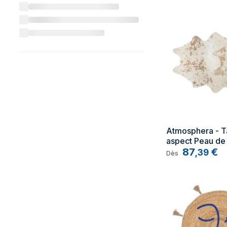
Atmosphera - Ta
aspect Peau de 
beige et doré 1
87
€
,
39
Dès
- Feeric Christ