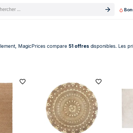
Bon
n produit
llement, MagicPrices compare
51 offres
disponibles. Les 
tmosphera Tapis (51 produits)