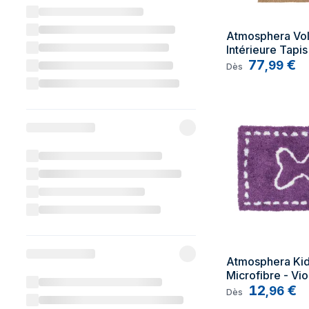
Atmosphera Vol
Intérieure Tapis 
Rectangle Acryl
77
€
,
99
Dès
Coton, Laine, Po
Caramel
Atmosphera Kids
Microfibre - Vio
cm
12
€
,
96
Dès