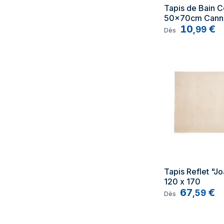
Tapis de Bain Co
50x70cm Canne
10
€
,
99
Dès
Tapis Reflet "Jo
120 x 170
67
€
,
59
Dès