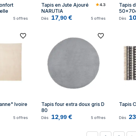
nfort 
Tapis en Jute Ajouré 
Tapis d
4.3
lle
NARUTIA
50x70
17
€
1
,
90
5
offres
Dès
5
offres
Dès
anne" Ivoire 
Tapis four extra doux gris D 
Tapis C
80
12
€
23
,
99
5
offres
Dès
5
offres
Dès