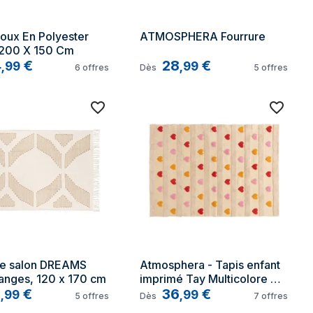
oux En Polyester 
ATMOSPHERA Fourrure
 200 X 150 Cm
4
€
28
€
,
99
,
99
6
offres
Dès
5
offres
de salon DREAMS 
Atmosphera - Tapis enfant 
anges, 120 x 170 cm
imprimé Tay Multicolore 
8
€
120x170cm créateur 
36
€
,
99
,
99
5
offres
Dès
7
offres
d'intérieur