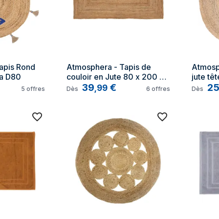
pis Rond 
Atmosphera - Tapis de 
Atmosph
a D80
couloir en Jute 80 x 200 
jute tê
cm
39
€
d 100 c
2
,
99
5
offres
Dès
6
offres
Dès
gratuit