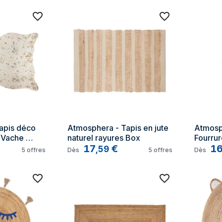
pis déco 
Atmosphera - Tapis en jute 
Atmosph
Vache 
naturel rayures Box
Fourrur
90 x 150 cm 
17
€
60x90
1
,
59
5
offres
Dès
5
offres
Dès
mas