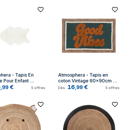
era - Tapis En 
Atmosphera - Tapis en 
e Pour Enfant 
coton Vintage 60x90cm 
cm Blanc
6
€
bleu canard créateur 
16
€
,
99
,
99
5
offres
Dès
5
offres
d'intérieur