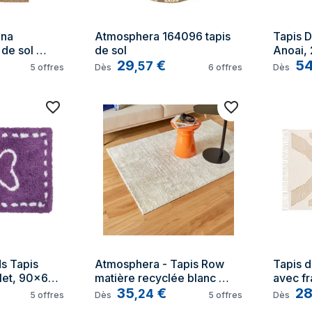
na 
Atmosphera 164096 tapis 
Tapis D
de sol 
de sol
Anoai,
ique, 
29
€
5
,
57
5
offres
Dès
6
offres
Dès
lyester 
 Tapis 
Atmosphera - Tapis Row 
Tapis 
let, 90x60 
matière recyclée blanc 
avec fr
chaud 100x150cm créateur 
35
€
2
,
24
5
offres
Dès
5
offres
Dès
d'intérieur