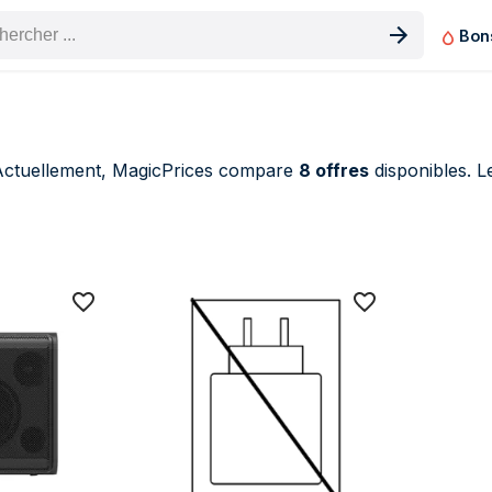
Bon
n produit
ctuellement, MagicPrices compare
8 offres
disponibles. 
G Enceintes Bluetooth (8 produits)