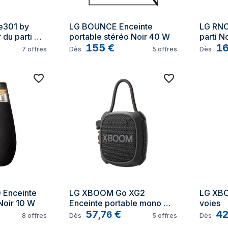
301 by 
LG BOUNCE Enceinte 
LG RNC
 du parti 
portable stéréo Noir 40 W
parti No
155
€
1
7
offres
Dès
5
offres
Dès
Enceinte 
LG XBOOM Go XG2 
LG XB
Noir 10 W
Enceinte portable mono 
voies
Noir 5 W
57
€
4
,
76
8
offres
Dès
5
offres
Dès