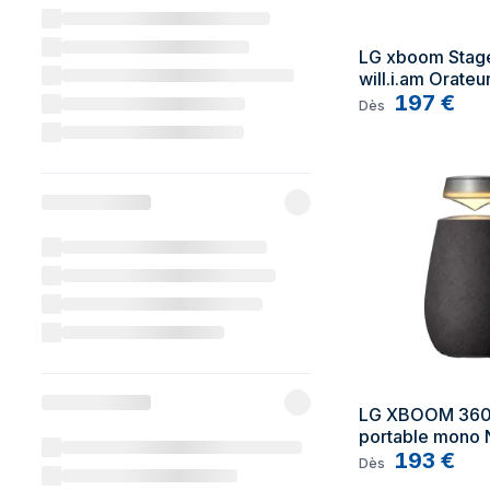
LG xboom Stage
will.i.am Orateur
Noir 120 W
197
€
Dès
LG XBOOM 360 
portable mono 
193
€
Dès