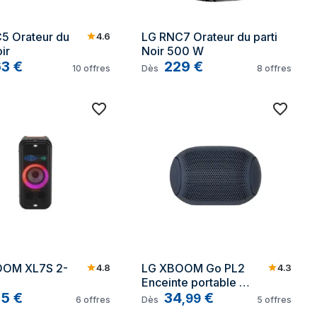
5 Orateur du 
LG RNC7 Orateur du parti 
4.6
ir
Noir 500 W
63
€
229
€
10
offres
Dès
8
offres
OOM XL7S 2-
LG XBOOM Go PL2 
4.8
4.3
Enceinte portable 
25
€
mono Bleu 5 W
34
€
,
99
6
offres
Dès
5
offres