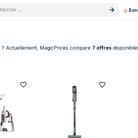
Bon
n produit
? Actuellement, MagicPrices compare
7 offres
disponible
ark Aspirateurs de table (7 produits)