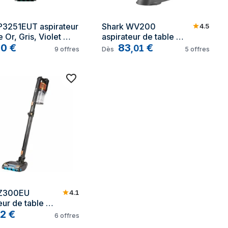
P3251EUT aspirateur 
Shark WV200 
4.5
 Or, Gris, Violet 
aspirateur de table 
ac
20
€
Argent Sans sac
83
€
,
01
9
offres
Dès
5
offres
IZ300EU 
4.1
eur de table 
range Sans sac
2
€
6
offres