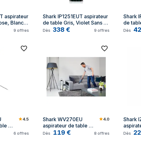
 aspirateur 
Shark IP1251EUT aspirateur 
Shark I
ose, Blanc 
de table Gris, Violet Sans 
de table
sac
338
€
Sans s
4
9
offres
Dès
9
offres
Dès
 
Shark WV270EU 
Shark 
4.5
4.0
ble 
aspirateur de table 
aspirat
c
Bleu Sans sac
119
€
Noir, O
22
6
offres
Dès
8
offres
Dès