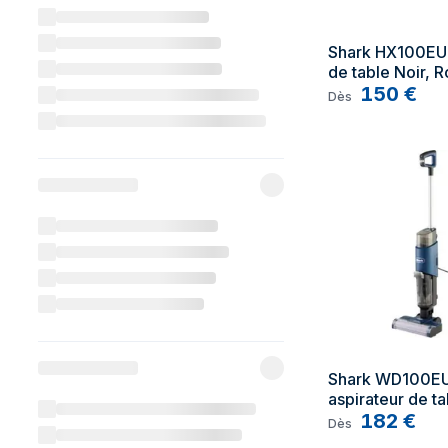
Shark HX100EUT
de table Noir, R
Sans sac
150
€
Dès
Shark WD100EU
aspirateur de ta
Marine Sans sa
182
€
Dès