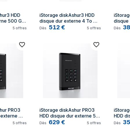
hur3 HDD 
iStorage diskAshur3 HDD 
iStorag
rne 500 Go 
disque dur externe 4 To 
disque 
Gen 1 (3.1 
USB Type-C 3.2 Gen 1 (3.1 
512
€
USB Typ
3
5
offres
Dès
5
offres
Dès
Gen 1) Noir
Gen 1) 
hur PRO3 
iStorage diskAshur PRO3 
iStorag
externe 
HDD disque dur externe 5 
HDD dis
e-C 3.2 
To USB Type-C 3.2 Gen 1 
629
€
To USB 
3
5
offres
Dès
5
offres
Dès
) Noir
(3.1 Gen 1) Noir
(3.1 Ge