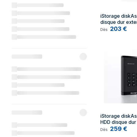
iStorage diskAs
disque dur exte
USB Type-C 3.2 
203
€
Dès
Gen 1) Noir
iStorage diskAs
HDD disque dur 
500 Go USB Typ
259
€
Dès
Gen 1 (3.1 Gen 1