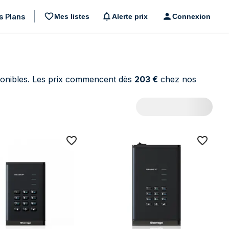
s Plans
Mes listes
Alerte prix
Connexion
onibles. Les prix commencent dès
203 €
chez nos
ts)