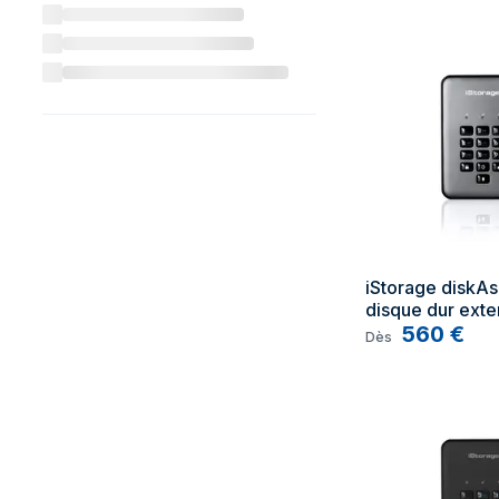
iStorage diskAs
disque dur exte
Noir, Graphite
560
€
Dès