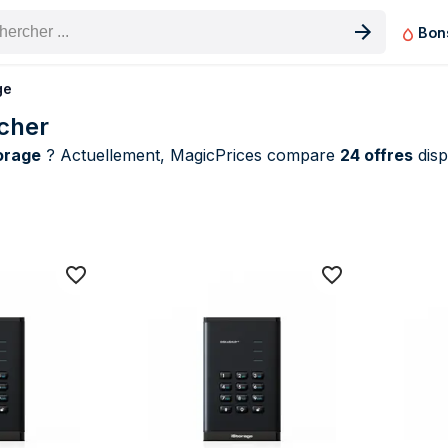
Bon
n produit
ge
 cher
orage
? Actuellement, MagicPrices compare
24 offres
disp
Storage Disques Durs Externes (24 produi