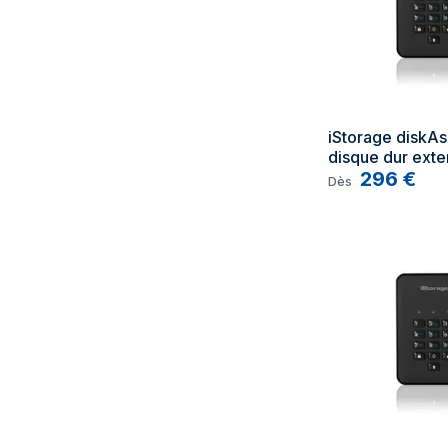
iStorage diskAsh
disque dur exter
To Noir
296
€
Dès