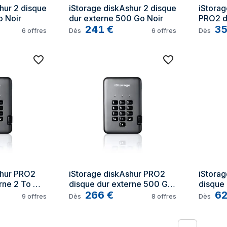
hur 2 disque 
iStorage diskAshur 2 disque 
iStorag
o Noir
dur externe 500 Go Noir
PRO2 di
241
€
externe
3
6
offres
Dès
6
offres
Dès
Graphi
hur PRO2 
iStorage diskAshur PRO2 
iStorag
rne 2 To 
disque dur externe 500 Go 
disque 
Noir, Graphite
266
€
Noir, G
6
9
offres
Dès
8
offres
Dès