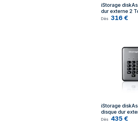
iStorage diskAs
dur externe 2 T
316
€
Dès
iStorage diskAs
disque dur exte
Noir, Graphite
435
€
Dès