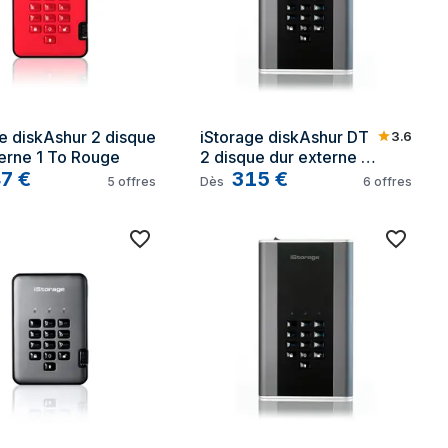
e diskAshur 2 disque 
iStorage diskAshur DT 
3.6
erne 1 To Rouge
2 disque dur externe 2 
47
€
To Noir, Graphite
315
€
5
offres
Dès
6
offres