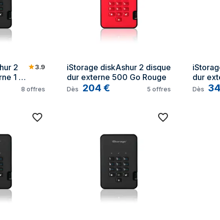
ur 2 
iStorage diskAshur 2 disque 
iStorag
3.9
ne 1 
dur externe 500 Go Rouge
dur ext
204
€
3
8
offres
Dès
5
offres
Dès