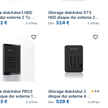
e diskAshur3 HDD 
iStorage diskAshur DT3 
dur externe 2 To 
HDD disque dur externe 2 
e-C 3.2 Gen 1 (3.1 
82
€
To USB Type-C 3.2 Gen 1 
314
€
5
offres
Dès
5
offres
Noir
(3.1 Gen 1) Noir
e diskAshur PRO3 
iStorage diskAshur 2 
3.9
que dur externe 1 
disque dur externe 4 
Type-C 3.2 Gen 1 
53
€
To Noir
529
€
5
offres
Dès
5
offres
n 1) Noir