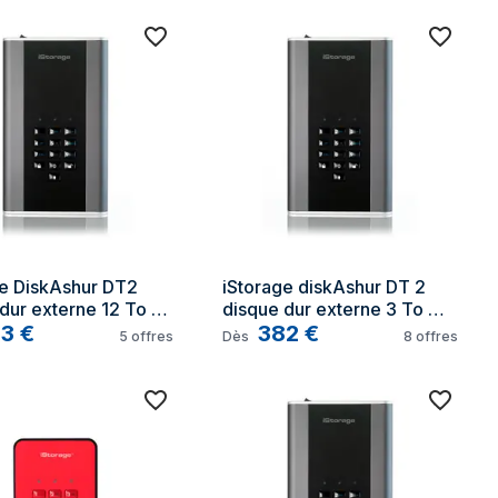
e DiskAshur DT2 
iStorage diskAshur DT 2 
dur externe 12 To 
disque dur externe 3 To 
is
33
€
Noir, Graphite
382
€
5
offres
Dès
8
offres