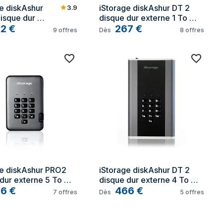
e diskAshur 
iStorage diskAshur DT 2 
3.9
sque dur 
disque dur externe 1 To 
 1 To Noir, 
52
€
Noir, Graphite
267
€
9
offres
Dès
8
offres
te
e diskAshur PRO2 
iStorage diskAshur DT 2 
dur externe 5 To 
disque dur externe 4 To 
raphite
26
€
Noir, Graphite
466
€
7
offres
Dès
5
offres