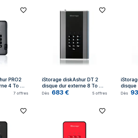
hur PRO2 
iStorage diskAshur DT 2 
iStorag
rne 4 To 
disque dur externe 8 To 
disque 
Noir, Graphite
683
€
Noir, Gr
9
7
offres
Dès
5
offres
Dès