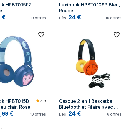
ok HPBT015FZ 
Lexibook HPBT010SP Bleu, 
e
Rouge
9
€
24
€
10
offres
Dès
10
offres
ok HPBT015D 
Casque 2 en 1 Basketball 
3.9
leu clair, Rose
Bluetooth et Filaire avec 
4
€
limitation de son
24
€
,
99
10
offres
Dès
6
offres