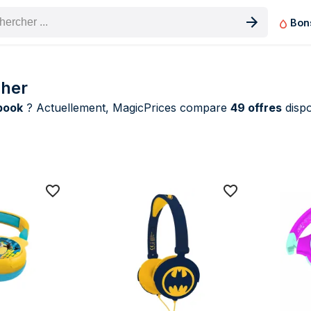
Bon
n produit
cher
book
? Actuellement, MagicPrices compare
49 offres
dispo
exibook Casques & Écouteurs (49 produit