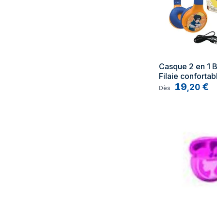
Casque 2 en 1 Bl
Filaie confortabl
avec limitation 
19
€
,
20
Dès
Naruto