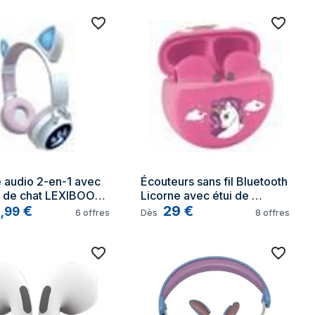
audio 2-en-1 avec 
Écouteurs sans fil Bluetooth 
s de chat LEXIBOOK 
Licorne avec étui de 
ooth 5.0 - Rose - 
0
€
chargement et de 
29
€
,
99
6
offres
Dès
8
offres
fants à partir de 4 
rangement - TU