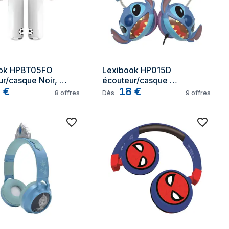
ok HPBT05FO 
Lexibook HP015D 
r/casque Noir, 
écouteur/casque 
9
€
Multicolore
18
€
8
offres
Dès
9
offres