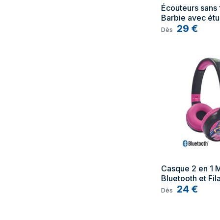
Écouteurs sans f
Barbie avec étui
chargement et d
29
€
Dès
rangement - TU
Casque 2 en 1 M
Bluetooth et Fila
limitation de so
24
€
Dès