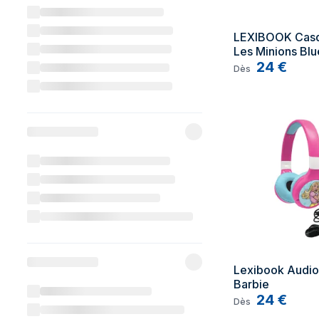
LEXIBOOK Casqu
Les Minions Blue
Filaire
24
€
Dès
Lexibook Audio 
Barbie
24
€
Dès