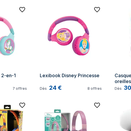
2-en-1 
Lexibook Disney Princesse
Casque 
oreille
24
€
- Bluet
3
7
offres
Dès
8
offres
Dès
Pour en
ans