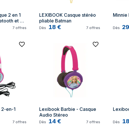
e 2 en 1 
LEXIBOOK Casque stéréo 
Minnie
tooth et 
pliable Batman
18
€
2
7
offres
Dès
7
offres
Dès
2-en-1 
Lexibook Barbie - Casque 
Lexibo
Audio Stéreo
14
€
1
7
offres
Dès
7
offres
Dès