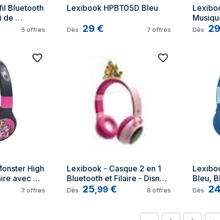
il Bluetooth 
Lexibook HPBT05D Bleu
Lexibo
 de 
Musiqu
e 
29
€
2
5
offres
Dès
7
offres
Dès
onster High 
Lexibook - Casque 2 en 1 
Lexibo
ire avec 
Bluetooth et Filaire - Disney 
Bleu, B
n - TU
Princesses - Avec effets 
25
€
2
,
99
7
offres
Dès
8
offres
Dès
lumineux - Pliable