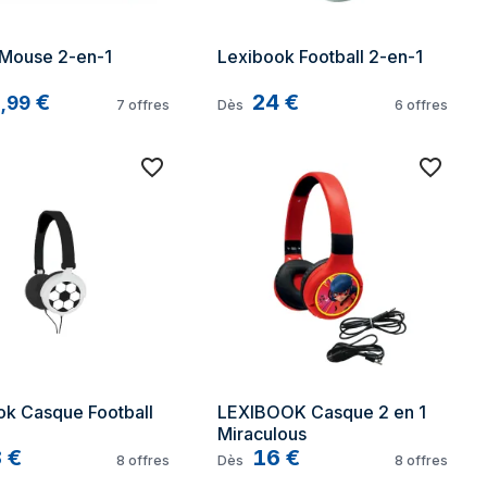
 Mouse 2-en-1
Lexibook Football 2-en-1
9
€
24
€
,
99
7
offres
Dès
6
offres
ok Casque Football
LEXIBOOK Casque 2 en 1 
Miraculous
8
€
16
€
8
offres
Dès
8
offres