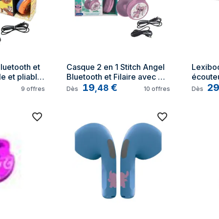
uetooth et 
Casque 2 en 1 Stitch Angel 
Lexibo
e et pliable 
Bluetooth et Filaire avec 
écouteu
de son 
limitation de son
19
€
Blanc
2
,
48
9
offres
Dès
10
offres
Dès