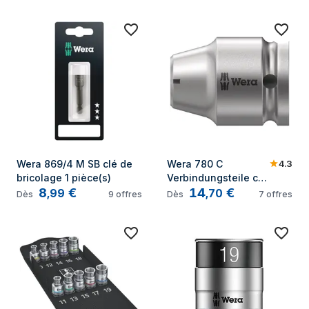
4.3
Wera 869/4 M SB clé de 
Wera 780 C 
bricolage 1 pièce(s)
Verbindungsteile clé 
8
€
14
€
de bricolage 1 
,
99
,
70
Dès
9
offres
Dès
7
offres
pièce(s)