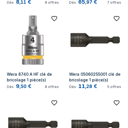
8
€
65
€
,
11
,
97
Dès
8
offres
Dès
7
offres
Wera 8740 A HF clé de 
Wera 05060255001 clé de 
bricolage 1 pièce(s)
bricolage 1 pièce(s)
9
€
11
€
,
50
,
28
Dès
8
offres
Dès
5
offres