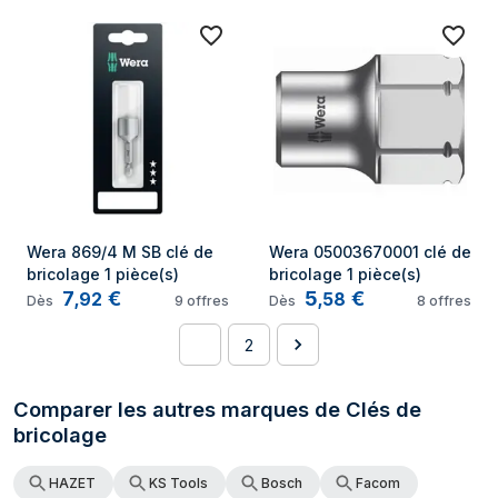
Wera 869/4 M SB clé de 
Wera 05003670001 clé de 
bricolage 1 pièce(s)
bricolage 1 pièce(s)
7
€
5
€
,
92
,
58
Dès
9
offres
Dès
8
offres
1
2
Comparer les autres marques de Clés de
bricolage
HAZET
KS Tools
Bosch
Facom