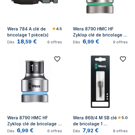
4.5
Wera 784 A clé de 
Wera 8790 HMC HF 
bricolage 1 pièce(s)
Zyklop clé de bricolage 1 
18
€
6
€
pièce(s)
,
59
,
99
Dès
6
offres
Dès
9
offres
5.0
Wera 8790 HMC HF 
Wera 869/4 M SB clé 
Zyklop clé de bricolage 1 
de bricolage 1 
6
€
7
€
pièce(s)
pièce(s)
,
99
,
92
Dès
6
offres
Dès
8
offres