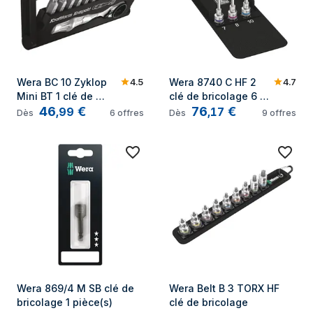
4.5
4.7
Wera BC 10 Zyklop 
Wera 8740 C HF 2 
Mini BT 1 clé de 
clé de bricolage 6 
46
€
76
€
bricolage 10 pièce(s)
pièce(s)
,
99
,
17
Dès
6
offres
Dès
9
offres
Wera 869/4 M SB clé de 
Wera Belt B 3 TORX HF 
bricolage 1 pièce(s)
clé de bricolage