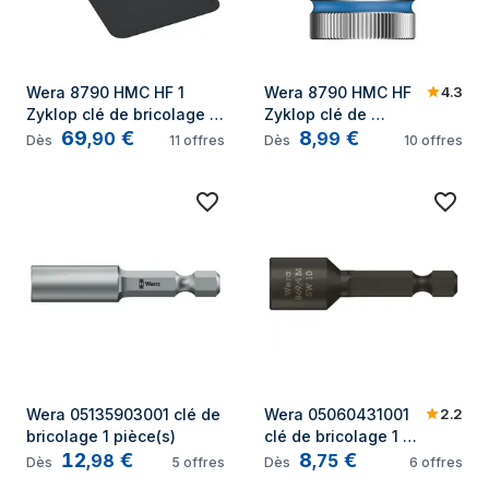
4.3
Wera 8790 HMC HF 1 
Wera 8790 HMC HF 
Zyklop clé de bricolage 
Zyklop clé de 
69
€
8
€
10 pièce(s)
bricolage 1 pièce(s)
,
90
,
99
Dès
11
offres
Dès
10
offres
2.2
Wera 05135903001 clé de 
Wera 05060431001 
bricolage 1 pièce(s)
clé de bricolage 1 
12
€
8
€
pièce(s)
,
98
,
75
Dès
5
offres
Dès
6
offres