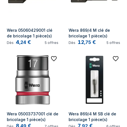
Wera 05060429001 clé 
Wera 869/4 M clé de 
de bricolage 1 pièce(s)
bricolage 1 pièce(s)
4
€
12
€
,
24
,
75
Dès
5
offres
Dès
5
offres
Wera 05003737001 clé de 
Wera 869/4 M SB clé de 
bricolage 1 pièce(s)
bricolage 1 pièce(s)
8
€
7
€
,
49
,
92
Dès
7
offres
Dès
6
offres