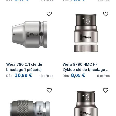
Wera 780 C/1 clé de 
Wera 8790 HMC HF 
bricolage 1 pièce(s)
Zyklop clé de bricolage 1 
16
€
8
€
pièce(s)
,
99
,
05
Dès
8
offres
Dès
8
offres