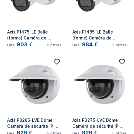
Axis P1475-LE Balle 
Axis P1485-LE Balle 
(forme) Caméra de 
(forme) Caméra de 
903
€
984
€
sécurité IP Extérieure 
sécurité IP Extérieure 
Dès
5
offres
Dès
5
offres
1920 x 1080 pixels Collier 
1920 x 1080 pixels Collier 
de serrage
de serrage
Axis P3285-LVE Dôme 
Axis P3275-LVE Dôme 
Caméra de sécurité IP 
Caméra de sécurité IP 
929
€
929
€
Intérieure et extérieure 
Intérieure et extérieure 
Dès
5
offres
Dès
5
offres