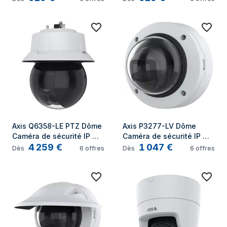
1920 x 1080 pixels 
1920 x 1080 pixels 
Plafond/mur
Plafond/mur
Axis Q6358-LE PTZ Dôme 
Axis P3277-LV Dôme 
Caméra de sécurité IP 
Caméra de sécurité IP 
4 259
€
1 047
€
Intérieure et extérieure 
Intérieure et extérieure 
Dès
6
offres
Dès
6
offres
3840 x 2160 pixels 
2592 x 1944 pixels 
Plafond
Plafond/mur