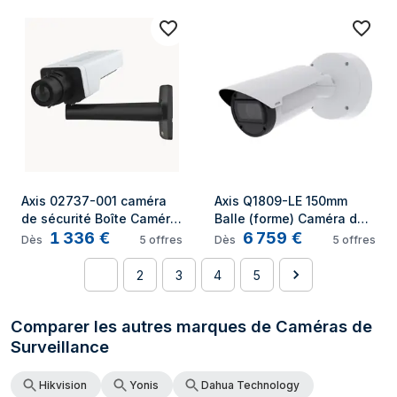
Plafond/mur
Axis 02737-001 caméra 
Axis Q1809-LE 150mm 
de sécurité Boîte Caméra 
Balle (forme) Caméra de 
1 336
€
6 759
€
de sécurité IP Intérieure 
sécurité IP Extérieure 
Dès
5
offres
Dès
5
offres
3840 x 2160 pixels Mur
7680 x 4320 pixels 
Plafond/mur
1
2
3
4
5
Comparer les autres marques de Caméras de
Surveillance
Hikvision
Yonis
Dahua Technology