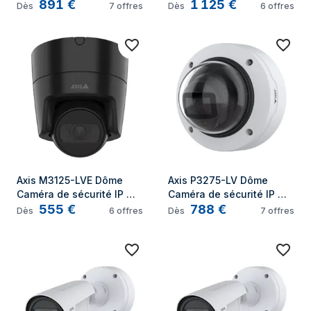
891
€
1 125
€
IP Intérieure et extérieure 
IP Intérieure et extérieure 
Dès
7
offres
Dès
6
offres
2592 x 1944 pixels 
2592 x 1944 pixels 
Plafond/mur
Plafond/mur
Axis M3125-LVE Dôme 
Axis P3275-LV Dôme 
Caméra de sécurité IP 
Caméra de sécurité IP 
555
€
788
€
Intérieure et extérieure 
Intérieure 1920 x 1080 
Dès
6
offres
Dès
7
offres
1920 x 1080 pixels 
pixels 
Plafond
Plafond/Mur/Poteau