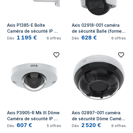
Axis P1385-E Boîte 
Axis 02918-001 caméra 
Caméra de sécurité IP 
de sécurité Balle (forme) 
1 195
€
628
€
Intérieure 1920 x 1080 
Caméra de sécurité IP 
Dès
6
offres
Dès
6
offres
pixels Plafond/mur
Intérieure 2688 x 1512 
pixels Plafond
Axis P3905-R Mk III Dôme 
Axis 02897-001 caméra 
Caméra de sécurité IP 
de sécurité Dôme Caméra 
607
€
2 520
€
Intérieure 1920 x 1080 
de sécurité IP Extérieure 
Dès
5
offres
Dès
6
offres
pixels Plafond
2592 x 1944 pixels 