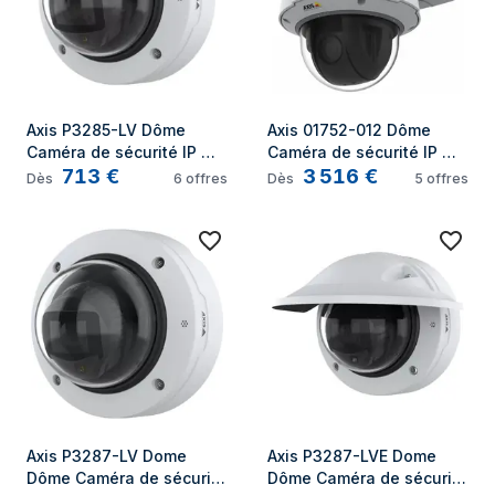
Axis P3285-LV Dôme 
Axis 01752-012 Dôme 
Caméra de sécurité IP 
Caméra de sécurité IP 
713
€
3 516
€
Intérieure 1920 x 1080 
Intérieure et extérieure 
Dès
6
offres
Dès
5
offres
pixels Plafond/mur
1920 x 1080 pixels Mur
Axis P3287-LV Dome 
Axis P3287-LVE Dome 
Dôme Caméra de sécurité 
Dôme Caméra de sécurité 