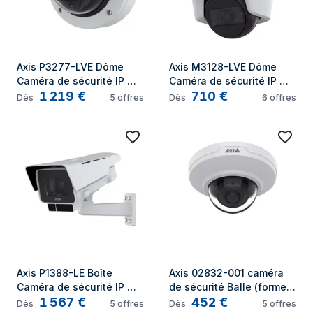
Axis P3277-LVE Dôme 
Axis M3128-LVE Dôme 
Caméra de sécurité IP 
Caméra de sécurité IP 
1 219
€
710
€
Intérieure et extérieure 
Extérieure 3840 x 2160 
Dès
5
offres
Dès
6
offres
2592 x 1944 pixels 
pixels Plafond
Plafond/mur
Axis P1388-LE Boîte 
Axis 02832-001 caméra 
Caméra de sécurité IP 
de sécurité Balle (forme) 
1 567
€
452
€
Intérieure et extérieure 
Caméra de sécurité IP 
Dès
5
offres
Dès
5
offres