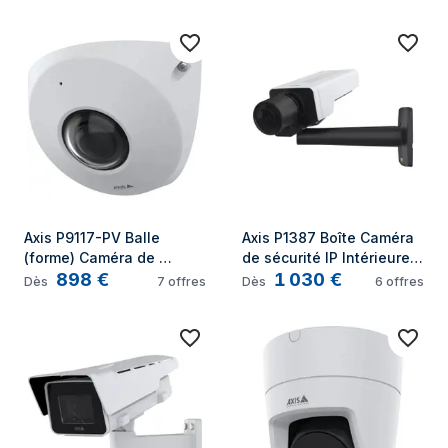
3840 x 2160 pixels Mur
Intérieure 2688 x 1512 
pixels Plafond
Axis P9117-PV Balle 
Axis P1387 Boîte Caméra 
(forme) Caméra de 
de sécurité IP Intérieure 
898
€
1 030
€
sécurité IP Intérieure 
2592 x 1944 pixels Mur
Dès
7
offres
Dès
6
offres
2160 x 2160 pixels 
Plafond