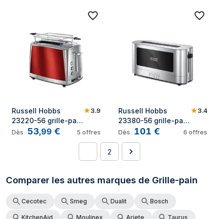
3.9
3.4
Russell Hobbs 
Russell Hobbs 
23220-56 grille-pain 
23380-56 grille-pain 
53
€
101
€
2 part(s) Rouge
2 part(s) Gris
,
99
Dès
5
offres
Dès
6
offres
1
2
Comparer les autres marques de Grille-pain
Cecotec
Smeg
Dualit
Bosch
KitchenAid
Moulinex
Ariete
Taurus