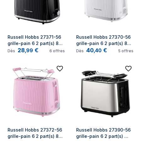
Russell Hobbs 27371-56 
Russell Hobbs 27370-56 
grille-pain 6 2 part(s) 800 
grille-pain 6 2 part(s) 800 
28
€
40
€
W Noir
W Blanc
,
99
,
40
Dès
6
offres
Dès
5
offres
Russell Hobbs 27372-56 
Russell Hobbs 27390-56 
grille-pain 6 2 part(s) 800 
grille-pain 6 2 part(s) 