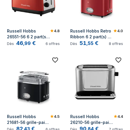
4.8
4.0
Russell Hobbs 
Russell Hobbs Retro 
26551-56 6 2 part(s) 
Ribbon 6 2 part(s) 
46
€
51
€
1600 W Rouge, 
1300 W Rouge
,
99
,
55
Dès
6
offres
Dès
8
offres
Argent
4.5
4.4
Russell Hobbs 
Russell Hobbs 
21681-56 grille-pain 
26210-56 grille-pain 
82
€
90
€
6 2 part(s) 1300 W 
2 part(s) Acier satin
,
43
,
84
Dès
6
offres
Dès
7
offres