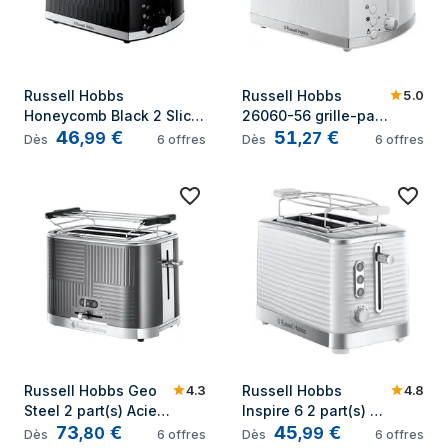
5.0
Russell Hobbs 
Russell Hobbs 
Honeycomb Black 2 Slice 
26060-56 grille-pain 
46
€
51
€
Toaster 6 2 part(s) 850 W 
6 2 part(s) 850 W 
,
99
,
27
Dès
6
offres
Dès
6
offres
Noir
Blanc
4.3
4.8
Russell Hobbs Geo 
Russell Hobbs 
Steel 2 part(s) Acier 
Inspire 6 2 part(s) 
73
€
45
€
inoxydable
1050 W Blanc
,
80
,
99
Dès
6
offres
Dès
6
offres