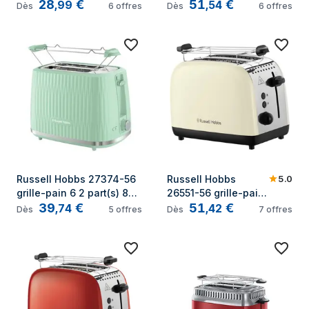
28
€
51
€
W Rose
Noir, Acier inoxydable
,
99
,
54
Dès
6
offres
Dès
6
offres
5.0
Russell Hobbs 27374-56 
Russell Hobbs 
grille-pain 6 2 part(s) 800 
26551-56 grille-pain 
39
€
51
€
W Vert
6 2 part(s) 1600 W 
,
74
,
42
Dès
5
offres
Dès
7
offres
Crème, Argent