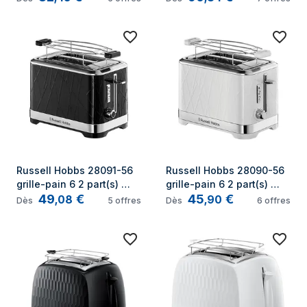
Noir
Russell Hobbs 28091-56 
Russell Hobbs 28090-56 
grille-pain 6 2 part(s) 
grille-pain 6 2 part(s) 
49
€
45
€
1050 W Noir, Acier 
1050 W Acier inoxydable, 
,
08
,
90
Dès
5
offres
Dès
6
offres
inoxydable
Blanc