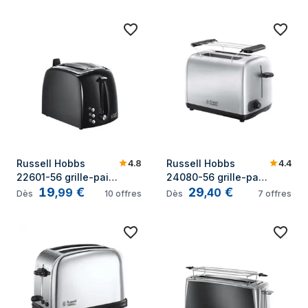
4.8
4.4
Russell Hobbs 
Russell Hobbs 
22601-56 grille-pain 
24080-56 grille-pain 
19
€
29
€
2 part(s) Noir
2 part(s) 850 W 
,
99
,
40
Dès
10
offres
Dès
7
offres
Argent