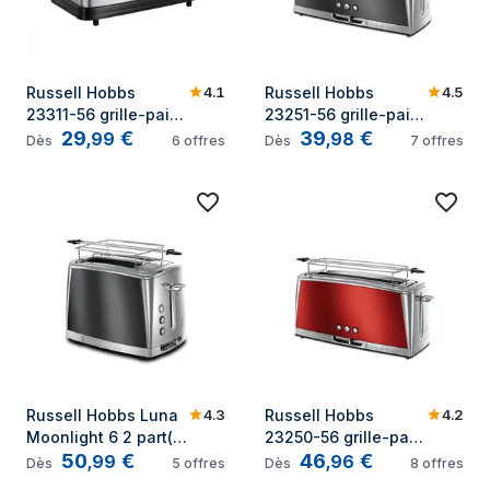
4.1
4.5
Russell Hobbs 
Russell Hobbs 
23311-56 grille-pain 
23251-56 grille-pain 
29
€
39
€
6 2 part(s) 1670 W 
2 part(s) Gris
,
99
,
98
Dès
6
offres
Dès
7
offres
Noir, Acier 
inoxydable
4.3
4.2
Russell Hobbs Luna 
Russell Hobbs 
Moonlight 6 2 part(s) 
23250-56 grille-pain 
50
€
46
€
1550 W Noir, Gris
2 part(s) Rouge
,
99
,
96
Dès
5
offres
Dès
8
offres