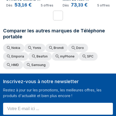
53
€
73
€
VOLTE Noir
Téléphone d'entrée 
,
16
,
33
Dès
5
offres
Dès
5
offres
de gamme
1
Comparer les autres marques de Téléphone
portable
Nokia
Yonis
Brondi
Doro
Emporia
Beafon
myPhone
SPC
HMD
Samsung
Inscrivez-vous à notre newsletter
Restez à jour sur les promotions, les meilleures offres, les
produits d'actualité et bien plus encore !
Votre E-mail ici ...