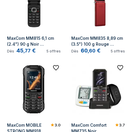
MaxCom MM815 6,1 cm 
MaxCom MM835 8,89 cm 
(2.4") 90 g Noir 
(3.5") 100 g Rouge 
45
€
60
€
Téléphone pour seniors
Appareil-photo de 
,
77
,
60
Dès
5
offres
Dès
5
offres
téléphone
3.0
3.7
MaxCom MOBILE 
MaxCom Comfort 
STRONG MM918 
MM735 Noir 