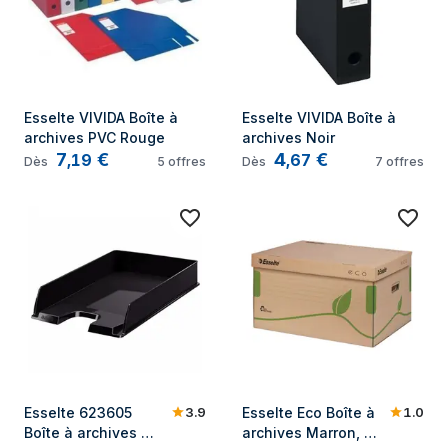
Esselte VIVIDA Boîte à 
Esselte VIVIDA Boîte à 
archives PVC Rouge
archives Noir
7
€
4
€
,
19
,
67
Dès
5
offres
Dès
7
offres
3.9
1.0
Esselte 623605 
Esselte Eco Boîte à 
Boîte à archives 
archives Marron, 