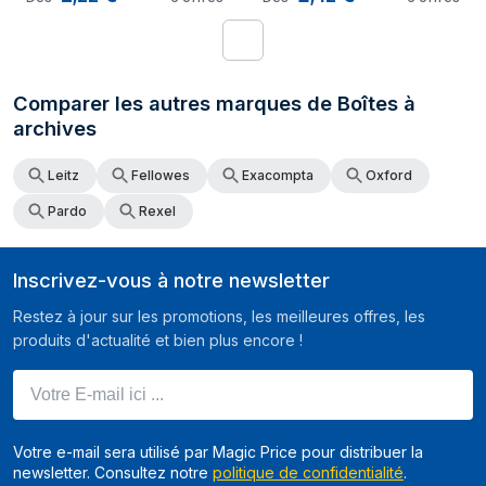
1
Comparer les autres marques de Boîtes à
archives
Leitz
Fellowes
Exacompta
Oxford
Pardo
Rexel
Inscrivez-vous à notre newsletter
Restez à jour sur les promotions, les meilleures offres, les
produits d'actualité et bien plus encore !
Votre E-mail ici ...
Votre e-mail sera utilisé par Magic Price pour distribuer la
newsletter. Consultez notre
politique de confidentialité
.