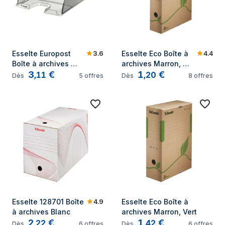
3.6
4.4
Esselte Europost 
Esselte Eco Boîte à 
Boîte à archives 
archives Marron, 
3
€
1
€
Transparent
Vert
,
11
,
20
Dès
5
offres
Dès
8
offres
4.9
Esselte 128701 Boîte 
Esselte Eco Boîte à 
à archives Blanc
archives Marron, Vert
2
€
1
€
,
22
,
42
Dès
6
offres
Dès
6
offres