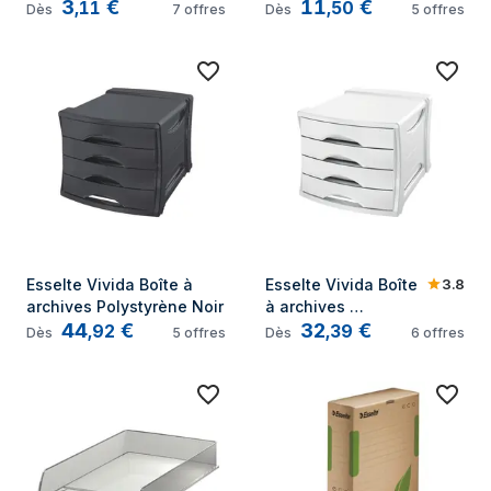
3
€
11
€
Polystyrène Noir
Vert
,
11
,
50
Dès
7
offres
Dès
5
offres
3.8
Esselte Vivida Boîte à 
Esselte Vivida Boîte 
archives Polystyrène Noir
à archives 
44
€
32
€
Polystyrène Blanc
,
92
,
39
Dès
5
offres
Dès
6
offres