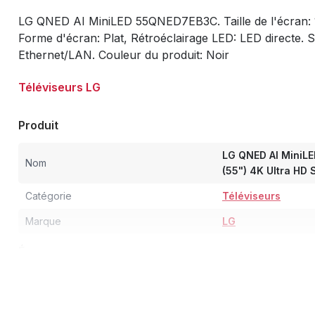
LG QNED AI MiniLED 55QNED7EB3C. Taille de l'écran: 1
Forme d'écran: Plat, Rétroéclairage LED: LED directe.
Ethernet/LAN. Couleur du produit: Noir
Téléviseurs LG
Produit
LG QNED AI MiniL
Nom
(55") 4K Ultra HD 
Catégorie
Téléviseurs
Marque
LG
Écran
Taille de l'écran
139,7 cm (55")
Type HD
4K Ultra HD