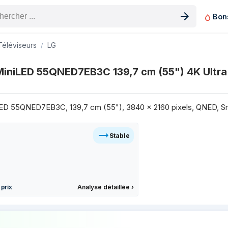
Bon
n produit
Téléviseurs
LG
7 cm (55") 4K Ultra HD Smart TV Wifi Noir sur les 3 derniers 
iniLED 55QNED7EB3C 139,7 cm (55") 4K Ultra
Prix
499 €
399 €
D 55QNED7EB3C, 139,7 cm (55"), 3840 x 2160 pixels, QNED, Sma
399 €
399 €
Stable
499 €
399 €
499 €
499 €
Analyse détaillée
›
 prix
499 €
 prix de LG QNED AI MiniLED 55QNED7EB3C