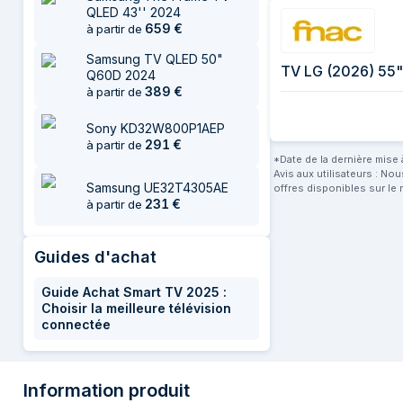
QLED 43'' 2024
659
€
à partir de
Samsung TV QLED 50"
TV LG (2026) 55
Q60D 2024
389
€
à partir de
Sony KD32W800P1AEP
291
€
à partir de
*Date de la dernière mise à
Avis aux utilisateurs : No
Samsung UE32T4305AE
offres disponibles sur le 
231
€
à partir de
Guides d'achat
Guide Achat Smart TV 2025 :
Choisir la meilleure télévision
connectée
Information produit