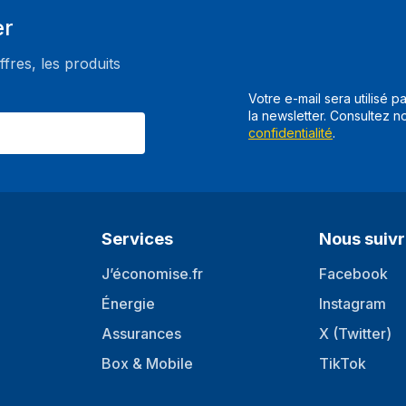
élevée)
er
AI haut de gamme
ffres, les produits
érique
AMD FreeSync
VB-T2
Votre e-mail sera utilisé p
NVIDIA G-SYNC
la newsletter. Consultez n
confidentialité
.
Fonctions du jeu
Vue multiple
TV intelligente / smart TV
Services
Nous suiv
Smart TV
J’économise.fr
Facebook
Énergie
Internet TV
Instagram
Assurances
X (Twitter)
Système d'exploitation installé
Box & Mobile
TikTok
Version du système d'exploitati
Timeshift