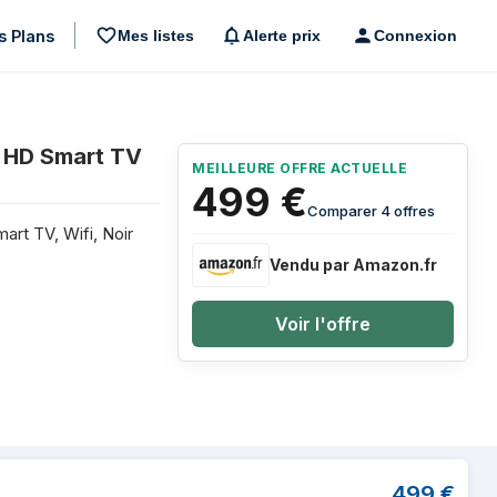
s Plans
Mes listes
Alerte prix
Connexion
mois
 HD Smart TV
MEILLEURE OFFRE ACTUELLE
499
€
Comparer 4 offres
rt TV, Wifi, Noir
Vendu par Amazon.fr
Voir l'offre
 139,7 cm (55") 4K Ultra HD Smart TV Wi
499
€