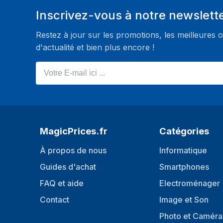
Inscrivez-vous à notre newslett
Tuner TV
Restez à jour sur les promotions, les meilleures o
Type de tuner
Analogique et num
d'actualité et bien plus encore !
Format du système de signal numérique
DVB-S2, DVB-C, D
Votre E-mail ici ...
Connectivité
Quantité de ports HDMI
3
Quantité de Ports USB 2.0
1
MagicPrices.fr
Catégories
Interface Commune (IC)
Oui
Version HDMI
2.1
À propos de nous
Informatique
Guides d'achat
Smartphones
Canal de retour audio (ARC, Audio
Oui
Return Channel)
FAQ et aide
Electroménager
Nombre de port ethernet LAN (RJ-45)
1
Contact
Image et Son
Photo et Caméra
Puissance