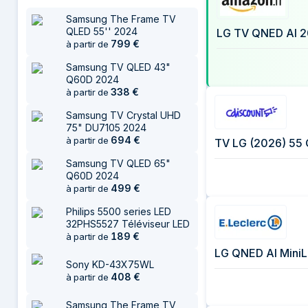
Samsung The Frame TV
QLED 55'' 2024
LG TV QNED AI 2
799
€
à partir de
Samsung TV QLED 43"
Q60D 2024
338
€
à partir de
Samsung TV Crystal UHD
75" DU7105 2024
694
€
à partir de
TV LG (2026) 55
Samsung TV QLED 65"
Q60D 2024
499
€
à partir de
Philips 5500 series LED
32PHS5527 Téléviseur LED
189
€
à partir de
LG QNED AI MiniL
Sony KD-43X75WL
408
€
à partir de
Samsung The Frame TV