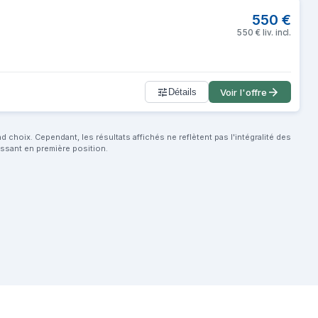
550
€
550
€
liv. incl.
Détails
Voir l'offre
choix. Cependant, les résultats affichés ne reflètent pas l'intégralité des
aissant en première position.