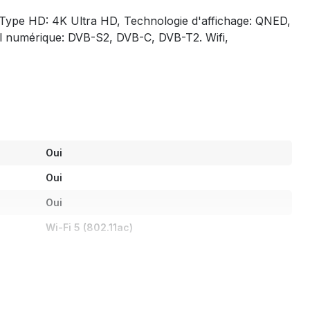
 Type HD: 4K Ultra HD, Technologie d'affichage: QNED,
nal numérique: DVB-S2, DVB-C, DVB-T2. Wifi,
Oui
Oui
Oui
Wi-Fi 5 (802.11ac)
5.3