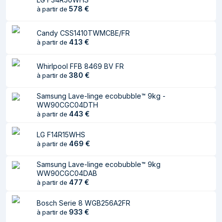
Consommation
1850 W
578
€
à partir de
électrique typique
Candy CSS1410TWMCBE/FR
Tension d'entrée
220-240 V
413
€
à partir de
AC
Fréquence
50 Hz
Whirlpool FFB 8469 BV FR
d'entrée AC
380
€
à partir de
Actuel
10 A
Samsung Lave-linge ecobubble™ 9kg -
WW90CGC04DTH
Poids et dimensions
443
€
à partir de
Largeur
595 mm
LG F14R15WHS
469
€
à partir de
Profondeur
545 mm
Samsung Lave-linge ecobubble™ 9kg
Hauteur
815 mm
WW90CGC04DAB
477
€
à partir de
Poids
66,5 kg
Bosch Serie 8 WGB256A2FR
Ergonomie
933
€
à partir de