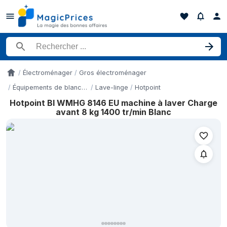
Rechercher un produit
Électroménager
Gros électroménager
Accueil
Équipements de blanchisserie
Lave-linge
Hotpoint
Hotpoint BI WMHG 8146 EU machine à laver Charge
Historique des prix de Hotpoint BI WMHG 8146 EU machine à lave
avant 8 kg 1400 tr/min Blanc
Date
4 juillet 2026