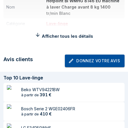
Hotpoint BI WMHG 8146 EU machine
Nom
à laver Charge avant 8 kg 1400
tr/min Blanc
Catégorie
Lave-linge
Marque
Hotpoint
Afficher tous les détails
Puissance
Classe d'efficacité
A
Avis clients
DONNEZ VOTRE AVIS
énergétique
Consommation
47 kWh
Top
10
Lave-linge
d'énergie pour 100
cycles
Beko WTV94221BW
391
€
à partir de
Consommation
48 L
d'eau par cycle
Bosch Serie 2 WGE02406FR
410
€
Plage d’efficacité
à partir de
A à G
énergétique
LG F34R50WHS