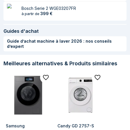
Sécurité enfant
Oui
Bosch Serie 2 WGE03207FR
399
€
à partir de
Indication du temps
Oui
restant
Guides d'achat
Système de
Non
dosage
Guide d’achat machine à laver 2026 : nos conseils
automatique
d’expert
Indicateur de l'état
Non
d'avancement du
Meilleures alternatives & Produits similaires
programme
Pieds réglables
Oui
Autres caractéristiques
Période de
2 année(s)
garantie
Design
Samsung 
Candy GD 27S7-S 