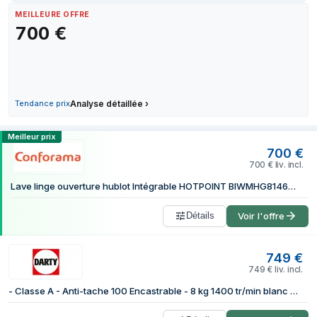
MEILLEURE OFFRE
700
€
Tendance prix
Analyse détaillée
›
Comparer les prix de Hotpoint BI WMHG 
Meilleur prix
700
€
700
€
liv. incl.
Lave linge ouverture hublot Intégrable HOTPOINT BIWMHG8146EU
Détails
Voir l'offre
749
€
749
€
liv. incl.
- Classe A - Anti-tache 100 Encastrable - 8 kg 1400 tr/min blanc - BIWMHG8146EU