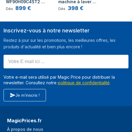
WF90H09C4ST2 
machine à laver 
Placement de
Intégré
899
€
398
€
machine à laver 
Charge avant 7 kg 
Dès
Dès
l'appareil
Charge avant 9 kg 
1200 tr/min Blanc
1400 tr/min Acier, Noir
Type de
Charge avant
chargement
Inscrivez-vous à notre newsletter
Couleur du produit
Blanc
Restez à jour sur les promotions, les meilleures offres, les
produits d'actualité et bien plus encore !
Écran integré
Oui
Votre E-mail ici ...
Type de
Boutons, Rotatif
commande
Emplacement
Gauche
Votre e-mail sera utilisé par Magic Price pour distribuer la
charnière de porte
newsletter. Consultez notre
politique de confidentialité
.
Technologie de
Oui
Je m'inscris !
convertisseur
Matériau du
Acier inoxydable
tambour
MagicPrices.fr
Matériau de la cuve
Plastique
À propos de nous