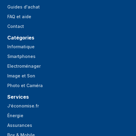
Volume du tambour
58 L
Guides d'achat
FAQ et aide
Adapté à une
Oui
installation sous
Contact
plan de travail
Catégories
représentation / réalisation
Informatique
Capacité nominale
8 kg
Smartphones
Electroménager
Vitesse d'essorage
1400 tr/min
maximale
Image et Son
Classe d'efficacité
B
Photo et Caméra
d'essorage
Services
Nombre de
16
J’économise.fr
programmes de
lavage
Énergie
Assurances
Classe d'émission
A
sonore
Box & Mobile