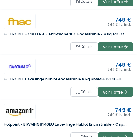
Détails
Voir l'offre
749
€
749
€
liv. incl.
HOTPOINT - Classe A - Anti-tache 100 Encastrable - 8 kg 1400 tr/min blanc - BIWMHG8146EU
Détails
Voir l'offre
749
€
749
€
liv. incl.
HOTPOINT Lave linge hublot encastrable 8 kg BIWMHG8146EU
Détails
Voir l'offre
749
€
749
€
liv. incl.
Hotpoint - BIWMHG8146EU Lave-linge Hublot Encastrable - Capacité 8 kg - Chargement Frontal, 1400 tr/min - Moteur Induction, Anti-tache - Départ Différé - Classe Énergétique A - Blanc