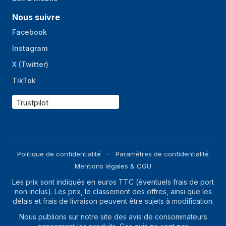
Niveau sonore
70 dB
Nous suivre
(essorage)
Facebook
Minuterie, départ
Oui
Instagram
différé
X (Twitter)
Stain care, Rapide, Eco 40-60°C,
TikTok
Programmes de
Mix, Coton, Synthétiques, Quick
lavage
30min, Laine, 20°C, Doublure/duvet,
Trustpilot
Filage/drainage, Rincer et essorer
Système
Oui
d'équilibrage de
charge
Politique de confidentialité
Paramètres de confidentialité
Fonction AquaStop
Non
Mentions légales & CGU
Système contrôle
Les prix sont indiqués en euros TTC (éventuels frais de port
Oui
non inclus). Les prix, le classement des offres, ainsi que les
de mousse
délais et frais de livraison peuvent être sujets à modification.
Durée du cycle
215 min
Nous publions sur notre site des avis de consommateurs
(max)