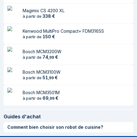
automatique de
Magimix CS 4200 XL
l'alimentation
338
€
à partir de
Informations sur l'emballage
Kenwood MultiPro Compact+ FDM316SS
150
€
à partir de
Largeur du colis
365 mm
Profondeur du colis
645 mm
Bosch MCM3200W
74
€
à partir de
,
99
Hauteur du colis
422 mm
Poids du paquet
15,5 kg
Bosch MCM3100W
51
€
à partir de
,
99
Matériau
Bosch MCM3501M
Matériel du bol
Acier inoxydable
69
€
à partir de
,
99
Contenu de l'emballage
Guides d'achat
Couvercle inclus
Oui
Comment bien choisir son robot de cuisine?
Écran