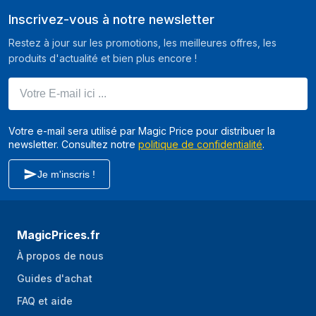
Inscrivez-vous à notre newsletter
Écran integré
Oui
Restez à jour sur les promotions, les meilleures offres, les
Minuteur
Oui
produits d'actualité et bien plus encore !
Caractéristiques
Votre E-mail ici ...
Capacité du bol
4,5 L
Votre e-mail sera utilisé par Magic Price pour distribuer la
Couleur du produit
Noir
newsletter. Consultez notre
politique de confidentialité
.
Balances intégrées
Oui
Je m'inscris !
Parties lavables au
Oui
lave vaisselle
Nombre de
13
MagicPrices.fr
fonctions
À propos de nous
Boîtier de stockage
Oui
Guides d'achat
FAQ et aide