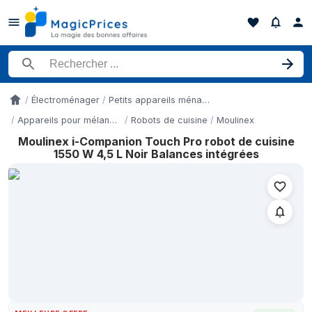
Rechercher un produit
Électroménager
Petits appareils ménagers
Accueil
Appareils pour mélanger et à mixer
Robots de cuisine
Moulinex
Moulinex i-Companion Touch Pro robot de cuisine
Historique des prix de Moulinex i-Companion Touch Pro robot de
1550 W 4,5 L Noir Balances intégrées
Date
6 mai 2026
12 mai 2026
3 juin 2026
4 juin 2026
17 juin 2026
27 juin 2026
6 juillet 2026
12 juillet 2026