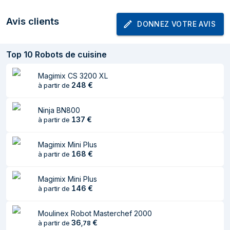
Marque
Moulinex
Avis clients
DONNEZ VOTRE AVIS
Poids et dimensions
Largeur
356 mm
Top
10
Robots de cuisine
Profondeur
399 mm
Magimix CS 3200 XL
248
€
à partir de
Hauteur
410 mm
Poids
12 kg
Ninja BN800
137
€
à partir de
Puissance
Magimix Mini Plus
Puissance
1550 W
168
€
à partir de
Tension d'entrée
220 - 240 V
Magimix Mini Plus
AC
146
€
à partir de
Fréquence
50 - 60 Hz
d'entrée AC
Moulinex Robot Masterchef 2000
36
€
à partir de
,
78
Coupure
Oui