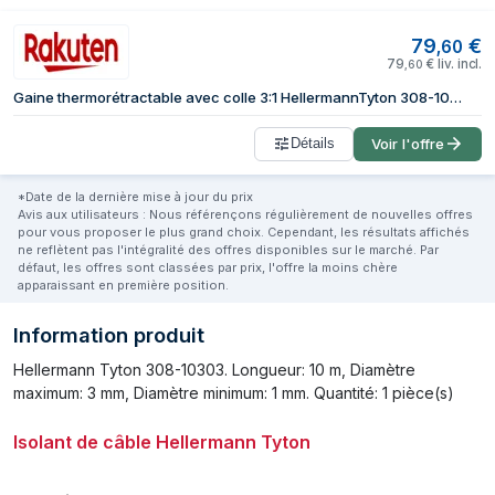
79
€
,
60
79
€
liv. incl.
,
60
Gaine thermorétractable avec colle 3:1 HellermannTyton 308-10303 transparent Ø avant retreint: 3 mm 10 m
Détails
Voir l'offre
*Date de la dernière mise à jour du prix
Avis aux utilisateurs : Nous référençons régulièrement de nouvelles offres
pour vous proposer le plus grand choix. Cependant, les résultats affichés
ne reflètent pas l'intégralité des offres disponibles sur le marché. Par
défaut, les offres sont classées par prix, l'offre la moins chère
apparaissant en première position.
Information produit
Hellermann Tyton 308-10303. Longueur: 10 m, Diamètre
maximum: 3 mm, Diamètre minimum: 1 mm. Quantité: 1 pièce(s)
Isolant de câble Hellermann Tyton