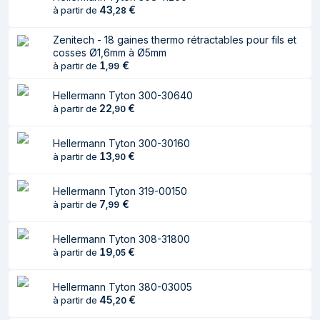
43
€
à partir de
,
28
Diamètre maximum
3 mm
Zenitech - 18 gaines thermo rétractables pour fils et
Diamètre minimum
1 mm
cosses Ø1,6mm à Ø5mm
1
€
à partir de
,
99
Épaisseur
1 mm
Hellermann Tyton 300-30640
Contenu de l'emballage
22
€
à partir de
,
90
Quantité
1 pièce(s)
Hellermann Tyton 300-30160
13
€
à partir de
,
90
Hellermann Tyton 319-00150
7
€
à partir de
,
99
Hellermann Tyton 308-31800
19
€
à partir de
,
05
Hellermann Tyton 380-03005
45
€
à partir de
,
20