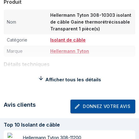
Produit
Hellermann Tyton 308-10303 isolant
Nom
de câble Gaine thermorétrécissable
Transparent 1 pièce(s)
Catégorie
Isolant de câble
Marque
Hellermann Tyton
Détails techniques
Type
Gaine thermorétrécissable
Afficher tous les détails
Couleur du produit
Transparent
Certification
RoHS, CSA, SAE, CRUUS
Avis clients
DONNEZ VOTRE AVIS
Matériel
Polyoléfine
Poids et dimensions
Top
10
Isolant de câble
Longueur
10 m
Hellermann Tyton 308-11200