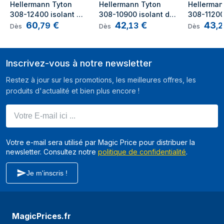
Hellermann Tyton 
Hellermann Tyton 
Hellerman
308-12400 isolant de 
308-10900 isolant de 
308-11200 
60
€
42
€
43
câble Gaine 
câble Gaine 
câble Gain
,
79
,
13
,
2
Dès
Dès
Dès
thermorétrécissable 
thermorétrécissable 
thermorétr
Noir
Noir 1 pièce(s)
Noir 1 piè
Inscrivez-vous à notre newsletter
Restez à jour sur les promotions, les meilleures offres, les
produits d'actualité et bien plus encore !
Votre E-mail ici ...
Votre e-mail sera utilisé par Magic Price pour distribuer la
newsletter. Consultez notre
politique de confidentialité
.
Je m'inscris !
MagicPrices.fr