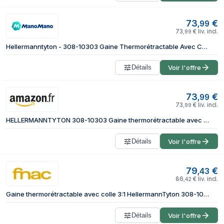
73
€
,
99
73
€
liv. incl.
,
99
Hellermanntyton - 308-10303 Gaine Thermorétractable Avec Colle Transparent 3 Mm 1 Mm Taux De Retreint:3:1 10 M S14100
Détails
Voir l'offre
73
€
,
99
73
€
liv. incl.
,
99
HELLERMANNTYTON 308-10303 Gaine thermorétractable avec Colle Transparent 3 mm 1 mm Taux de retreint:3:1 10 m
Détails
Voir l'offre
79
€
,
43
86
€
liv. incl.
,
42
Gaine thermorétractable avec colle 3:1 HellermannTyton 308-10303 transparent Ø avant retreint: 3 mm 10 m
Détails
Voir l'offre