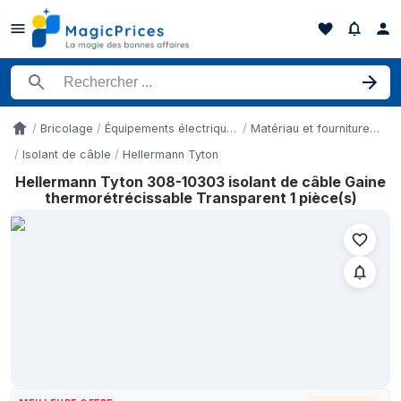
Rechercher un produit
Bricolage
Équipements électriques et fournitures
Matériau et fournitures électriques
Accueil
Isolant de câble
Hellermann Tyton
Hellermann Tyton 308-10303 isolant de câble Gaine
Historique des prix de Hellermann Tyton 308-10303 isolant de c
thermorétrécissable Transparent 1 pièce(s)
Date
3 mai 2026
9 mai 2026
15 mai 2026
24 mai 2026
28 mai 2026
6 juin 2026
12 juin 2026
19 juin 2026