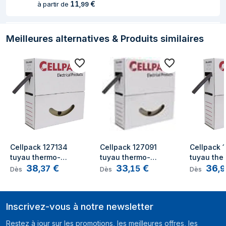
11
€
à partir de
,
99
Meilleures alternatives & Produits similaires
Cellpack 127134 
Cellpack 127091 
Cellpack 
tuyau thermo-
tuyau thermo-
tuyau the
38
€
33
€
36
rétractable
rétractable
rétractabl
,
37
,
15
,
9
Dès
Dès
Dès
Inscrivez-vous à notre newsletter
Restez à jour sur les promotions, les meilleures offres, les