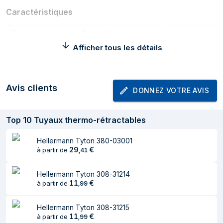
Caractéristiques
Type
Gaine thermorétrécissable
Afficher tous les détails
Longueur du tube
4 m
Quantité
1 pièce(s)
Avis clients
Type d'emballage
Boîte
DONNEZ VOTRE AVIS
Top
10
Tuyaux thermo-rétractables
Hellermann Tyton 380-03001
29
€
à partir de
,
41
Hellermann Tyton 308-31214
11
€
à partir de
,
99
Hellermann Tyton 308-31215
11
€
à partir de
,
99