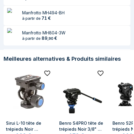
Manfrotto MH494-BH
71
€
à partir de
Manfrotto MH804-3W
89
€
à partir de
,
90
Meilleures alternatives & Produits similaires
Sirui L-10 tête de 
Benro S4PRO tête de 
Benro S2P
trépieds Noir 
trépieds Noir 3/8" 
trépieds N