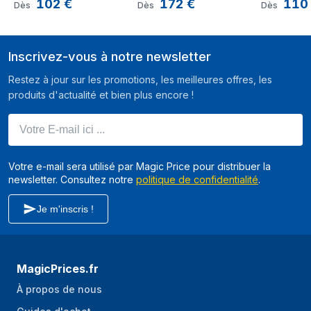
102
€
172
€
110
Aluminium 1/4" Pan
Fluide
Fluide
Dès
Dès
Dès
Inscrivez-vous à notre newsletter
Restez à jour sur les promotions, les meilleures offres, les
produits d'actualité et bien plus encore !
Votre E-mail ici ...
Votre e-mail sera utilisé par Magic Price pour distribuer la
newsletter. Consultez notre
politique de confidentialité
.
Je m'inscris !
MagicPrices.fr
À propos de nous