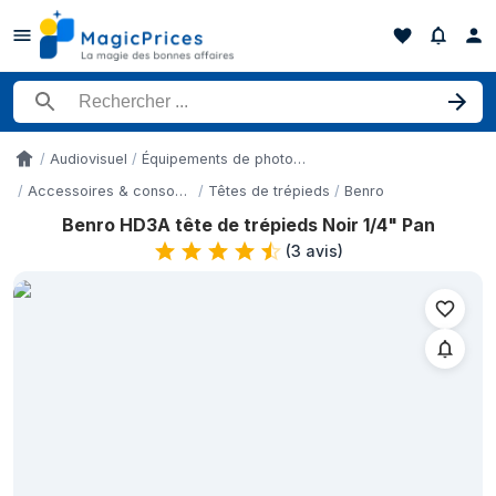
Rechercher un produit
Audiovisuel
Équipements de photo et de vidéo
Accueil
Accessoires & consommables d'appareil photo
Têtes de trépieds
Benro
Benro HD3A tête de trépieds Noir 1/4" Pan
Historique des prix de Benro HD3A tête de trépieds Noir 1/4" Pa
(
3 avis
)
Date
10 mai 2026
28 mai 2026
9 juin 2026
21 juin 2026
1 juillet 2026
4 juillet 2026
6 juillet 2026
6 juillet 2026