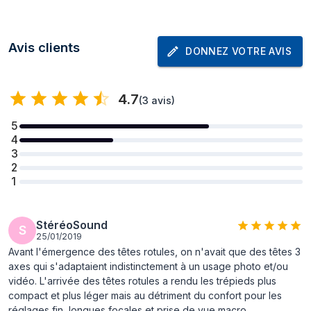
Diamètre inférieur
5,68 cm
Détails techniques
Avis clients
DONNEZ VOTRE AVIS
Couleur du produit
Noir
Fixation
1/4"
4.7
(
3 avis
)
Type de tête de
Pan
5
trépied
4
3
Capacité de charge
12 kg
2
maximale
1
Angle d'inclinaison
90 - 35°
avant
StéréoSound
S
Rotation
360°
25/01/2019
Avant l'émergence des têtes rotules, on n'avait que des têtes 3
panoramique
axes qui s'adaptaient indistinctement à un usage photo et/ou
vidéo. L'arrivée des têtes rotules a rendu les trépieds plus
compact et plus léger mais au détriment du confort pour les
réglages fin, longues focales et prise de vue macro.