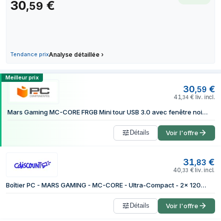
30
€
,
59
8 juillet 2026
28,90 €
10 juillet 2026
31,83 €
14 juillet 2026
28,90 €
18 juillet 2026
28,90 €
Tendance prix
Analyse détaillée
›
24 juillet 2026
30,59 €
31 juillet 2026
30,59 €
Comparer les prix de Mars Gaming MC-
Meilleur prix
6 août 2026
30,59 €
30
€
,
59
41
€
liv. incl.
,
34
Mars Gaming MC-CORE FRGB Mini tour USB 3.0 avec fenêtre noire
Détails
Voir l'offre
31
€
,
83
40
€
liv. incl.
,
33
Boîtier PC - MARS GAMING - MC-CORE - Ultra-Compact - 2x 120mm Ventilateurs RGB - Design Metal-Mesh
Détails
Voir l'offre