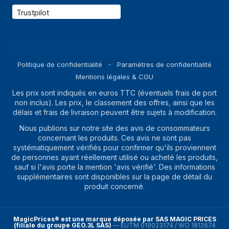
Hauteur maximale
Trustpilot
13,7 cm
refroidisseur de
CPU
Longueur maximale
23,5 cm
carte graphique
Politique de confidentialité
Paramètres de confidentialité
Mentions légales & CGU
Les prix sont indiqués en euros TTC (éventuels frais de port
non inclus). Les prix, le classement des offres, ainsi que les
délais et frais de livraison peuvent être sujets à modification.
Nous publions sur notre site des avis de consommateurs
concernant les produits. Ces avis ne sont pas
systématiquement vérifiés pour confirmer qu'ils proviennent
de personnes ayant réellement utilisé ou acheté les produits,
sauf si l'avis porte la mention 'avis vérifié'. Des informations
supplémentaires sont disponibles sur la page de détail du
produit concerné.
MagicPrices® est une marque déposée par SAS MAGIC PRICES
(filiale du groupe GEO.3L SAS)
—
EUTM 019023174 / WO 1812674