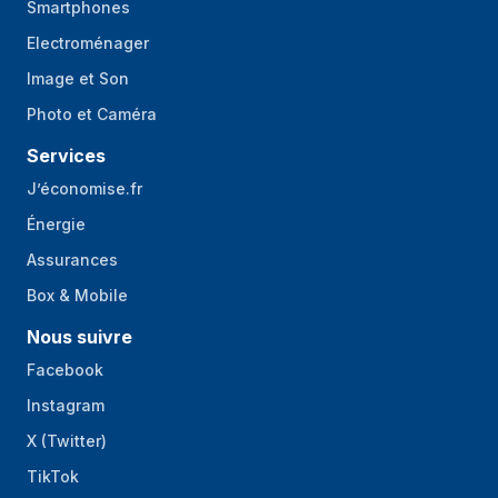
d'extension
Smartphones
Vitre latérale
Oui
Electroménager
Image et Son
Convient pour
Jouer
Photo et Caméra
Éclairage
Oui
Services
Couleur de
Multicolore
l'éclairage
J’économise.fr
Énergie
Emplacement
Ventilateur
d'éclairage
Assurances
Panneau(x) de
Oui
Box & Mobile
verre trempé
Nous suivre
Gestion optimisée
Oui
Facebook
des câbles
Instagram
Bouton
Oui
X (Twitter)
Marche/Arrêt
TikTok
Voyants
Oui