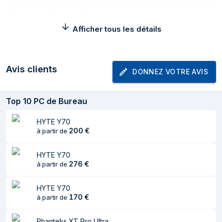
Quantité de Ports
1
USB 2.0
Afficher tous les détails
Quantité de ports
1
de type A USB 3.2
Gen 1 (3.1 Gen 1)
Avis clients
DONNEZ VOTRE AVIS
Entrée audio
Oui
Top
10
PC de Bureau
Sortie audio
Oui
Poids et dimensions
HYTE Y70
200
€
à partir de
Largeur
160 mm
HYTE Y70
Profondeur
260 mm
276
€
à partir de
Hauteur
350 mm
HYTE Y70
Poids
2,05 kg
170
€
à partir de
Informations sur l'emballage
Phanteks XT Pro Ultra