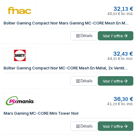
32
€
,
13
40
€
liv. incl.
,
63
Boîtier Gaming Compact Noir Mars Gaming MC-CORE Mesh En Métal, 2x Ventilateurs FRGB
Détails
Voir l'offre
32
€
,
43
44
€
liv. incl.
,
33
Boîtier Gaming Compact Noir MC-CORE Mesh En Métal, 2x Ventilateurs FRGB
Détails
Voir l'offre
36
€
,
30
41
€
liv. incl.
,
29
Mars Gaming MC-CORE Mini Tower Noir
Détails
Voir l'offre