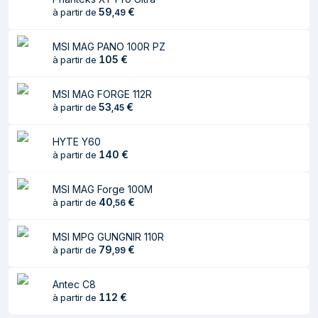
59
€
à partir de
,
49
Largeur du colis
390 mm
MSI MAG PANO 100R PZ
Profondeur du colis
186 mm
105
€
à partir de
Hauteur du colis
203 mm
MSI MAG FORGE 112R
Refroidissement
53
€
à partir de
,
45
Ventilateurs
2x 120 mm
HYTE Y60
installés avant
140
€
à partir de
Ventilateurs avant
2
MSI MAG Forge 100M
maximum
40
€
à partir de
,
56
Prise en charge
120 mm
des diamètres des
MSI MPG GUNGNIR 110R
ventilateurs avants
79
€
à partir de
,
99
Ventilateurs arrières
1
Antec C8
maximaux
112
€
à partir de
Pris en charge des
80 mm