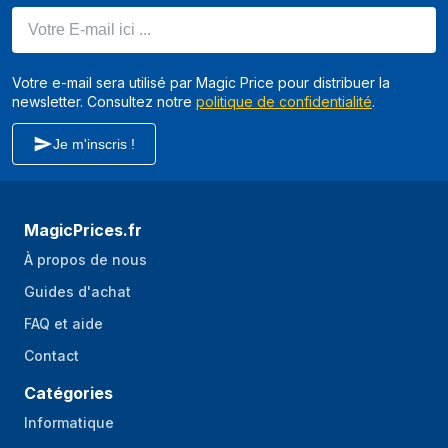
Votre E-mail ici ...
Format
Mini Tower
Type
PC
Votre e-mail sera utilisé par Magic Price pour distribuer la
newsletter. Consultez notre
Couleur du produit
Noir
politique de confidentialité
.
Facteur de forme
micro ATX, Mini-ITX
Je m'inscris !
de carte mère
supporté
Nombre de
3
MagicPrices.fr
consoles 3.5"
À propos de nous
Matériel
Métal, Verre trempé
Guides d'achat
Nombre de baies
3
FAQ et aide
2,5 "
Contact
Nombre de baies
3
3,5 "internes
Catégories
Informatique
Nombre de slots
4