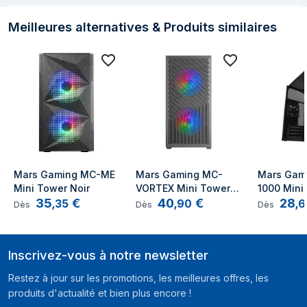
diamètres des
Meilleures alternatives & Produits similaires
ventilateurs arrières
Alimentation Electrique
Bloc d'alimentation
Non
inclus
Emplacement
Haut
d'alimentation
Facteurs de forme
ATX
Mars Gaming MC-ME 
Mars Gaming MC-
Mars Gam
d'alimentation pris
Mini Tower Noir
VORTEX Mini Tower 
1000 Mini
en charge
35
€
40
€
28
Noir
,
35
,
90
,
6
Dès
Dès
Dès
Support de stockage
Inscrivez-vous à notre newsletter
Tailles de disques
2.5,3.5"
durs supportées
Restez à jour sur les promotions, les meilleures offres, les
produits d'actualité et bien plus encore !
Design