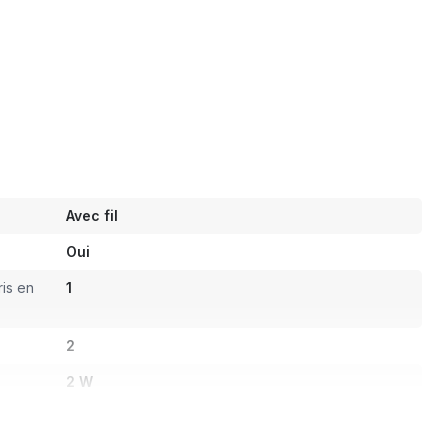
Avec fil
Oui
is en
1
2
2 W
les