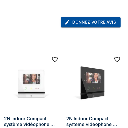
-40 - 60 °C
nt
-40 - 70 °C
DONNEZ VOTRE AVIS
ment (H-
10 - 95%
1280 x 960 pixels
640 x 480 pixels
Oui
2N Indoor Compact 
2N Indoor Compact 
système vidéophone 
système vidéophone 