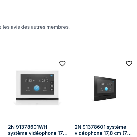
Température d'opération
Température hors fonctionneme
ez les avis des autres membres.
Humidité relative de fonctionne
H)
Caméra
Résolution d'image maximale
Résolution vidéo maximale
vision de nuit
Vision nocturne
2N 91378601WH 
2N 91378601 système 
système vidéophone 17,8 
vidéophone 17,8 cm (7") 