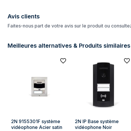
Informations sur l'emballage
Unité intérieure incluse
Non
Avis clients
Unité extérieure incluse
Oui
Faites-nous part de votre avis sur le produit ou consult
Poids et dimensions
Meilleures alternatives & Produits similaires
Largeur
107 mm
Profondeur
28 mm
Hauteur
130 mm
2N 9155301F système 
2N IP Base système 
vidéophone Acier satin
vidéophone Noir