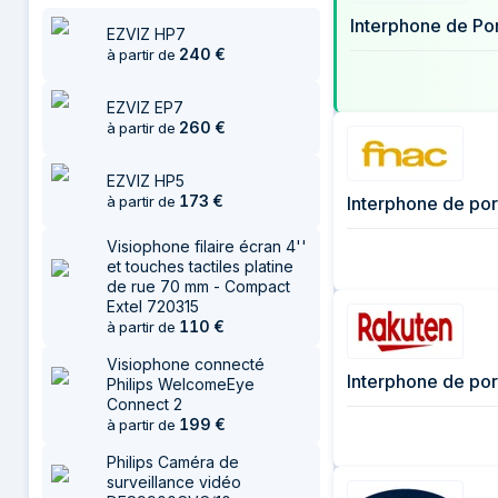
27 juillet 2026
Interphone de Po
EZVIZ HP7
2 août 2026
240
€
à partir de
3 août 2026
EZVIZ EP7
260
€
à partir de
EZVIZ HP5
173
€
Interphone de po
à partir de
Visiophone filaire écran 4''
et touches tactiles platine
de rue 70 mm - Compact
Extel 720315
110
€
à partir de
Visiophone connecté
Interphone de por
Philips WelcomeEye
Connect 2
199
€
à partir de
Philips Caméra de
surveillance vidéo