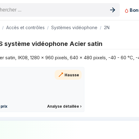
Bon
n produit
Accès et contrôles
Systèmes vidéophone
2N
r satin sur les 3 derniers mois
 système vidéophone Acier satin
Prix
575 €
r satin, IK08, 1280 x 960 pixels, 640 x 480 pixels, -40 - 60 °C, 
575 €
575 €
Hausse
585 €
581 €
585 €
689 €
Analyse détaillée
›
 prix
689 €
589 €
 prix de 2N 9155301BS système vidéophon
589 €
617 €