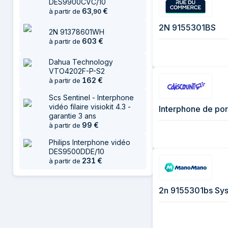
DES9900CVC/10
63
€
à partir de
,
90
2N 9155301BS
2N 91378601WH
603
€
à partir de
Dahua Technology
VTO4202F-P-S2
162
€
à partir de
Scs Sentinel - Interphone
vidéo filaire visiokit 4.3 -
Interphone de por
garantie 3 ans
99
€
à partir de
Philips Interphone vidéo
DES9500DDE/10
231
€
à partir de
2n 9155301bs Sys