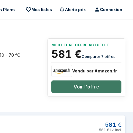
s Plans
Mes listes
Alerte prix
Connexion
MEILLEURE OFFRE ACTUELLE
581
€
-40 - 70 °C
Comparer 7 offres
Vendu par Amazon.fr
Voir l'offre
e Acier satin
581
€
581
€
liv. incl.