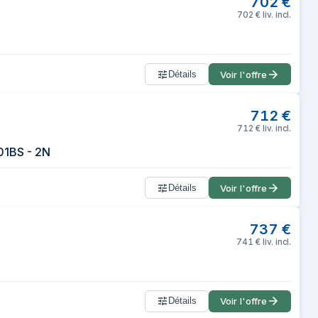
702
€
702
€
liv. incl.
Détails
Voir l'offre
712
€
712
€
liv. incl.
01BS - 2N
Détails
Voir l'offre
737
€
741
€
liv. incl.
Détails
Voir l'offre