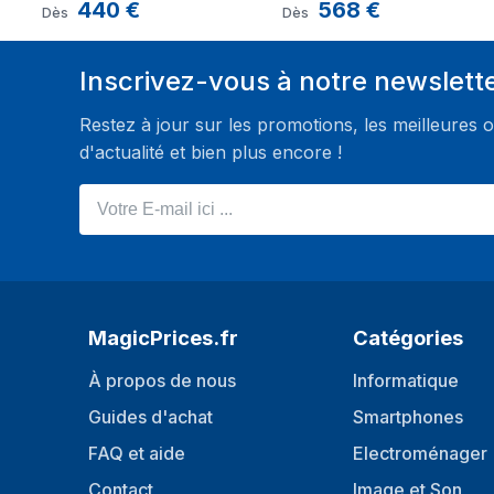
440
€
568
€
Dès
Dès
Inscrivez-vous à notre newslett
Restez à jour sur les promotions, les meilleures o
d'actualité et bien plus encore !
Votre E-mail ici ...
MagicPrices.fr
Catégories
À propos de nous
Informatique
Guides d'achat
Smartphones
FAQ et aide
Electroménager
Contact
Image et Son