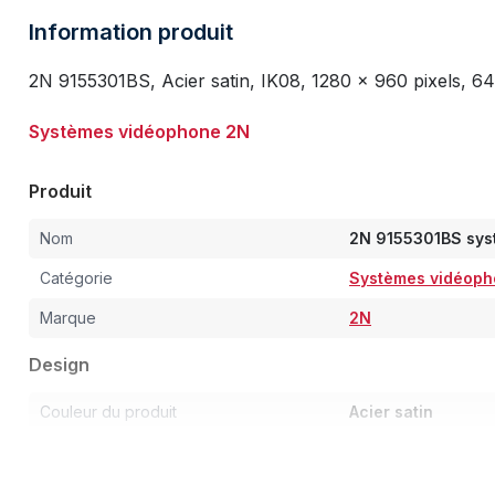
Information produit
2N 9155301BS, Acier satin, IK08, 1280 x 960 pixels, 64
Systèmes vidéophone 2N
Produit
Nom
2N 9155301BS syst
Catégorie
Systèmes vidéop
Marque
2N
Design
Couleur du produit
Acier satin
code IK
IK08