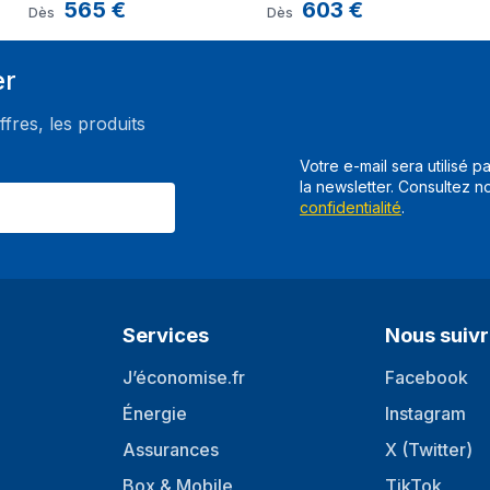
cm (7") Blanc
565
€
Noir
603
€
Dès
Dès
er
ffres, les produits
Votre e-mail sera utilisé p
la newsletter. Consultez n
confidentialité
.
Services
Nous suiv
J’économise.fr
Facebook
Énergie
Instagram
Assurances
X (Twitter)
Box & Mobile
TikTok