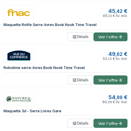
45
€
,
42
49
€
liv. incl.
,
32
Maquette Rolife Serre-livres Book Nook Time Travel
Détails
Voir l'offre
49
€
,
62
53
€
liv. incl.
,
52
Robotime serre-livres Book Nook Time Travel
Détails
Voir l'offre
54
€
,
99
60
€
liv. incl.
,
98
Maquette 3d - Serre Livres Gare
Détails
Voir l'offre