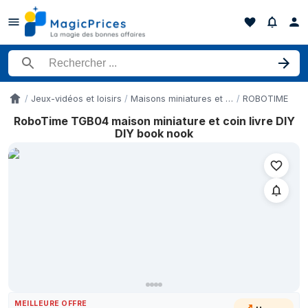
Rechercher un produit
Jeux-vidéos et loisirs
Maisons miniatures et coins livres DIY
ROBOTIME
Accueil
RoboTime TGB04 maison miniature et coin livre DIY
Historique des prix de RoboTime TGB04 maison miniature et coin
DIY book nook
Date
22 mai 2026
30 mai 2026
2 juin 2026
4 juin 2026
9 juin 2026
16 juin 2026
27 juin 2026
1 juillet 2026
5 juillet 2026
MEILLEURE OFFRE