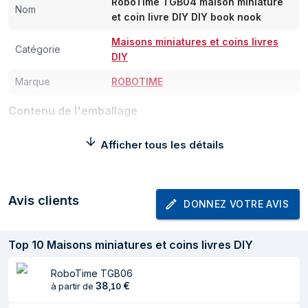
RoboTime TGB04 maison miniature
Nom
et coin livre DIY DIY book nook
Maisons miniatures et coins livres
Catégorie
DIY
Marque
ROBOTIME
Contenu de l'emballage
Quantité
1 pièce(s)
Afficher tous les détails
Poids et dimensions
Avis clients
Largeur
98 mm
DONNEZ VOTRE AVIS
Profondeur
250 mm
Top
10
Maisons miniatures et coins livres DIY
Hauteur
184 mm
RoboTime TGB06
Informations sur l'emballage
38
€
à partir de
,
10
Type d'emballage
Boîte