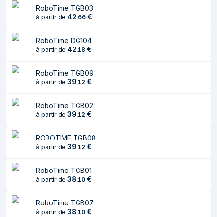
RoboTime TGB03
Largeur du colis
230 mm
42
€
à partir de
,
66
Profondeur du colis
310 mm
RoboTime DG104
42
€
à partir de
,
18
Hauteur du colis
46 mm
Caractéristiques
RoboTime TGB09
39
€
à partir de
,
12
Type de produit
DIY book nook
RoboTime TGB02
Sexe suggéré
Garçon/Fille
39
€
à partir de
,
12
Age recommandé
14 an(s)
(min)
ROBOTIME TGB08
39
€
à partir de
,
12
Âge recommandé
Adult/Child
RoboTime TGB01
Couleur du produit
Multicolore
38
€
à partir de
,
10
Le nombre minimum
1
de joueurs
RoboTime TGB07
38
€
à partir de
,
10