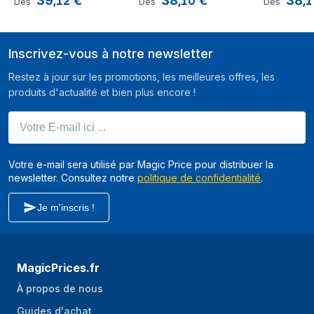
,
12
,
10
,
1
Dès
Dès
Dès
0 et 3 ans
book nook
book nook
book noo
Inscrivez-vous à notre newsletter
Restez à jour sur les promotions, les meilleures offres, les
produits d'actualité et bien plus encore !
Votre E-mail ici ...
Votre e-mail sera utilisé par Magic Price pour distribuer la
newsletter. Consultez notre
politique de confidentialité
.
Je m'inscris !
MagicPrices.fr
À propos de nous
Guides d'achat