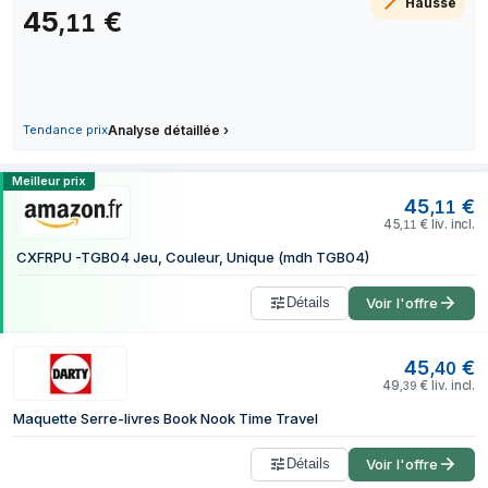
Hausse
45
€
12 juillet 2026
,
11
17 juillet 2026
20 juillet 2026
8 août 2026
Tendance prix
Analyse détaillée
›
Comparer les prix de RoboTime TGB04 ma
Meilleur prix
45
€
,
11
45
€
liv. incl.
,
11
CXFRPU -TGB04 Jeu, Couleur, Unique (mdh TGB04)
Détails
Voir l'offre
45
€
,
40
49
€
liv. incl.
,
39
Maquette Serre-livres Book Nook Time Travel
Détails
Voir l'offre