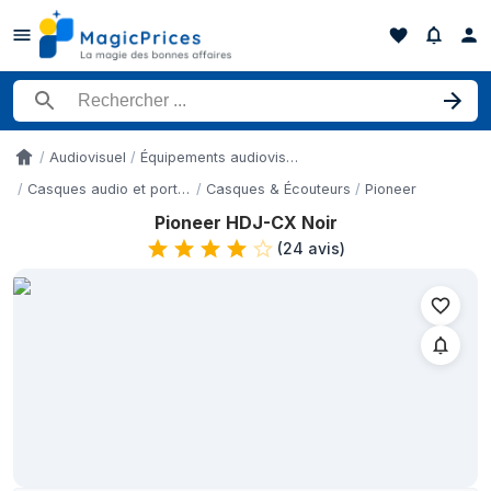
Rechercher un produit
Audiovisuel
Équipements audiovisuels
Accueil
Casques audio et portables
Casques & Écouteurs
Pioneer
Pioneer HDJ-CX Noir
Historique des prix de Pioneer HDJ-CX Noir sur les 3 derniers 
(
24 avis
)
Date
Prix
7 mai 2026
119 €
10 mai 2026
119 €
11 mai 2026
119 €
16 mai 2026
119 €
19 mai 2026
119 €
11 juin 2026
119 €
12 juin 2026
119 €
16 juin 2026
119 €