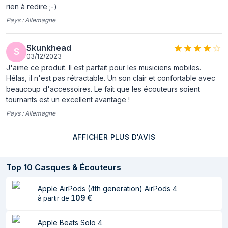
rien à redire ;-)
Utilisation
Musique
Pays :
Allemagne
recommandée
Couleur du produit
Noir
Skunkhead
S
03/12/2023
Type de casque
Binaural
J'aime ce produit. Il est parfait pour les musiciens mobiles.
Hélas, il n'est pas rétractable. Un son clair et confortable avec
beaucoup d'accessoires. Le fait que les écouteurs soient
tournants est un excellent avantage !
Pays :
Allemagne
AFFICHER PLUS D'AVIS
Top
10
Casques & Écouteurs
Apple AirPods (4th generation) AirPods 4
109
€
à partir de
Apple Beats Solo 4