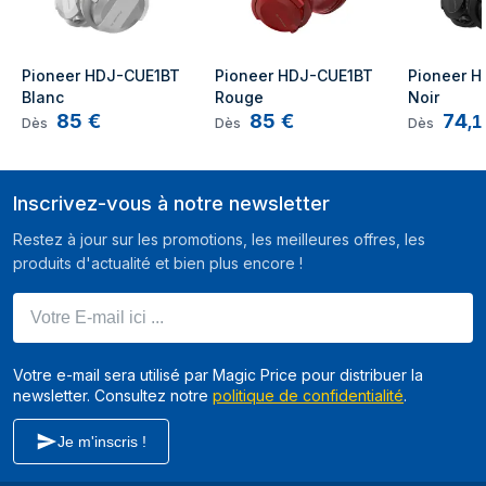
Pioneer HDJ-CUE1BT 
Pioneer HDJ-CUE1BT 
Pioneer H
Blanc
Rouge
Noir
85
€
85
€
74
,
1
Dès
Dès
Dès
Inscrivez-vous à notre newsletter
Restez à jour sur les promotions, les meilleures offres, les
produits d'actualité et bien plus encore !
Votre E-mail ici ...
Votre e-mail sera utilisé par Magic Price pour distribuer la
newsletter. Consultez notre
politique de confidentialité
.
Je m'inscris !