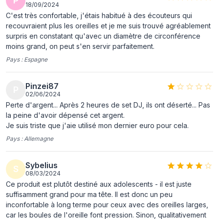
P
18/09/2024
Type de
Indisponible
C'est très confortable, j'étais habitué à des écouteurs qui
microphone
recouvraient plus les oreilles et je me suis trouvé agréablement
surpris en constatant qu'avec un diamètre de circonférence
Poids et dimensions
moins grand, on peut s'en servir parfaitement.
Pays :
Espagne
Poids
136 g
Connectivité
Pinzei87
P
02/06/2024
Technologie de
Avec fil
Perte d'argent... Après 2 heures de set DJ, ils ont déserté... Pas
connectivité
la peine d'avoir dépensé cet argent.
Je suis triste que j'aie utilisé mon dernier euro pour cela.
Connecteur de
Oui
Pays :
Allemagne
3,5 mm
représentation / réalisation
Sybelius
S
08/03/2024
Type de produit
Écouteurs
Ce produit est plutôt destiné aux adolescents - il est juste
suffisamment grand pour ma tête. Il est donc un peu
Style de casque
Arceau
inconfortable à long terme pour ceux avec des oreilles larges,
portable
car les boules de l'oreille font pression. Sinon, qualitativement