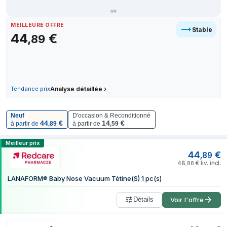
28 juillet 2026
29 juillet 2026
MEILLEURE OFFRE
Stable
44
€
,
89
Tendance prix
Analyse détaillée
›
Neuf
D'occasion & Reconditionné
44
€
14
€
à partir de
,
89
à partir de
,
59
Comparer les prix de LANAFORM LA131103
Meilleur prix
44
€
,
89
48
€
liv. incl.
,
88
LANAFORM® Baby Nose Vacuum Tétine(S) 1 pc(s)
Détails
Voir l'offre