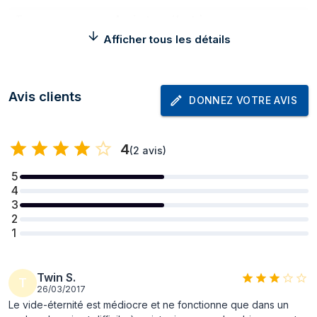
Type
Aspirateur électrique
Afficher tous les détails
Couleur du produit
Blanc
Puissance
Avis clients
DONNEZ VOTRE AVIS
Source
Batterie
d'alimentation
Type de batterie
AA
4
(
2 avis
)
Tension des piles
1,5 V
5
4
Nombre de
2
3
batteries prises en
2
charge
1
Poids et dimensions
Twin S.
T
Largeur
56 mm
26/03/2017
Le vide-éternité est médiocre et ne fonctionne que dans un
Profondeur
172 mm