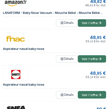
48
€
,
82
48
€
liv. incl.
,
82
LANAFORM - Baby Nose Vacuum - Mouche Bébé - Mouche Bébé Électrique - Aspirateur Nasal Bébé - Aspirateur Douce - Portable
Détails
Voir l'offre
48
€
,
95
55
€
liv. incl.
,
14
Aspirateur nasal baby nose
Détails
Voir l'offre
48
€
,
95
55
€
liv. incl.
,
14
Aspirateur nasal baby nose
Détails
Voir l'offre