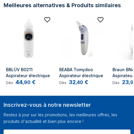
Meilleures alternatives & Produits similaires
BBLÜV B0211 
BEABA Tomydoo 
Braun BNA
Aspirateur électrique
Aspirateur électrique
Aspirateur
44
€
32
€
23
,
90
,
40
,
9
Dès
Dès
Dès
Inscrivez-vous à notre newsletter
Restez à jour sur les promotions, les meilleures offres, les
produits d'actualité et bien plus encore !
Votre E-mail ici ...