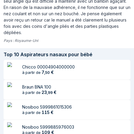
seul angle qui est difficile à maintenir avec un bambin agaçant.
En raison de la mauvaise adhérence, il ne fonctionne que sur un
Hauteur
155 mm
nez coulant et non sur un nez bouché. Je pense également
avoir reçu un retour car le manuel a été clairement lu plusieurs
Poids
141 g
fois avec des coins d'angle pliés et des parties plastiques
dépliées.
Pays :
Royaume-Uni
Top
10
Aspirateurs nasaux pour bébé
Chicco 00004904000000
7
€
à partir de
,
50
Braun BNA 100
23
€
à partir de
,
99
Nosiboo 5999861015306
115
€
à partir de
Nosiboo 5999885976003
109
€
à partir de