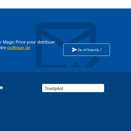
525 g
Lithium Polymère (LiPo)
20000 mAh
ar Magic Price pour distribuer
otre
politique de
USB
Je m'inscris !
Oui
74 Wh
2
re
Trustpilot
 (USB)
8 h
Chine
Non