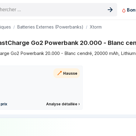
Bon
n produit
riques
Batteries Externes (Powerbanks)
Xtorm
20.000 - Blanc cendré sur les 3 derniers mois
astCharge Go2 Powerbank 20.000 - Blanc ce
Prix
rge Go2 Powerbank 20.000 - Blanc cendré, 20000 mAh, Lithium
42,25 €
42,50 €
42,60 €
Hausse
42,45 €
42,80 €
42,45 €
42,90 €
Analyse détaillée
›
 prix
40,90 €
42,90 €
 prix de Xtorm 15W FastCharge Go2 Powe
42,90 €
47,71 €