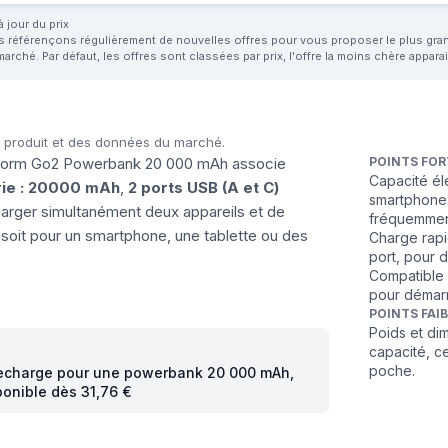
 jour du prix
us référençons régulièrement de nouvelles offres pour vous proposer le plus grand 
marché. Par défaut, les offres sont classées par prix, l'offre la moins chère appar
u produit et des données du marché.
le Xtorm Go2 Powerbank 20 000 mAh associe
POINTS FOR
Capacité él
erie : 20000 mAh
,
2 ports USB (A et C)
smartphone 
arger simultanément deux appareils et de
fréquemmen
soit pour un smartphone, une tablette ou des
Charge rapi
port, pour 
Compatible 
pour démarr
POINTS FAI
Poids et di
capacité, ce
poche.
e recharge pour une powerbank 20 000 mAh,
ponible dès 31,76 €