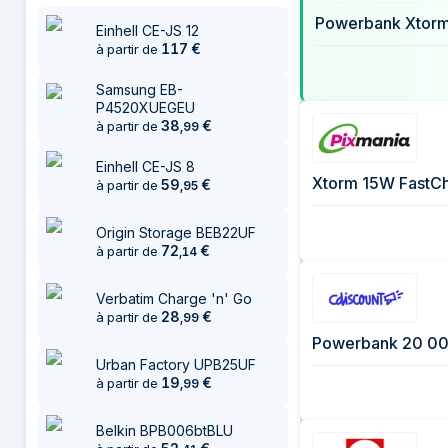
12 juillet 2026
Einhell CE-JS 12
29 juillet 2026
117
€
à partir de
Samsung EB-
P4520XUEGEU
38
€
à partir de
,
99
Einhell CE-JS 8
Xtorm 15W FastC
59
€
à partir de
,
95
Origin Storage BEB22UF
72
€
à partir de
,
14
Verbatim Charge 'n' Go
28
€
à partir de
,
99
Powerbank 20 00
Urban Factory UPB25UF
19
€
à partir de
,
99
Belkin BPB006btBLU