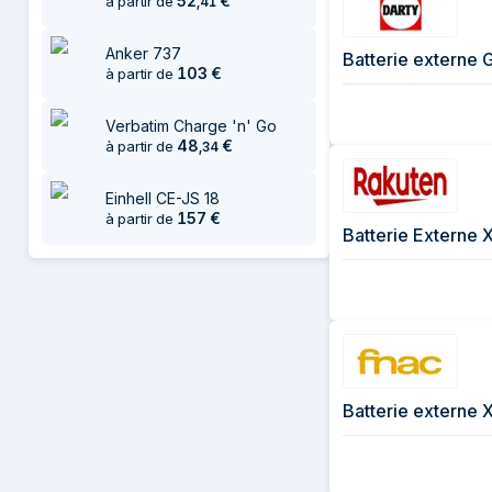
52
€
à partir de
,
41
Anker 737
Batterie externe
103
€
à partir de
Verbatim Charge 'n' Go
48
€
à partir de
,
34
Einhell CE-JS 18
157
€
à partir de
Batterie Externe
Batterie externe