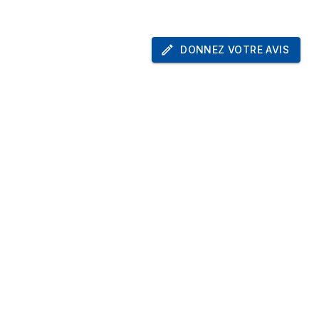
ion
IP00
DONNEZ VOTRE AVIS
RIC)
8507600090
erne)
418 mm
xterne)
268 mm
erne)
270 mm
erne)
20 pièce(s)
e
120 mm
200 mm
225 mm