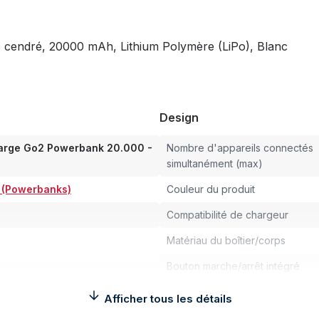
cendré, 20000 mAh, Lithium Polymère (LiPo), Blanc
Design
arge Go2 Powerbank 20.000 -
Nombre d'appareils connectés
simultanément (max)
s (Powerbanks)
Couleur du produit
Compatibilité de chargeur
Matériau du boîtier/corps
Bouton marche/arrêt intégré
Forme
Afficher tous les détails
Voyants