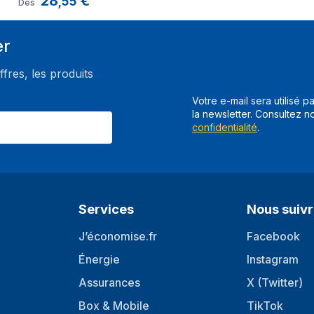
28
€
,
55
Dès
Poids du paquet
représentation / réalisation
er
Technologie batterie
ffres, les produits
Capacité de la batterie
Votre e-mail sera utilisé p
la newsletter. Consultez n
Source de chargement
confidentialité
.
Charge rapide
USB Type-C
Capacité de la batterie
Nombre de cellules de batterie
Services
Nous suiv
Temps de charge de la batterie
J’économise.fr
Facebook
Pays d'origine
Énergie
Instagram
Radio
Assurances
X (Twitter)
Radio intégrée
Box & Mobile
TikTok