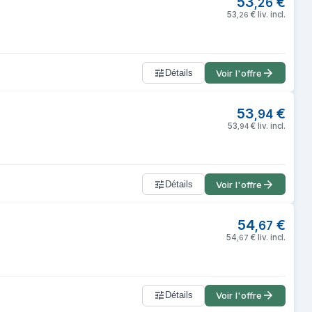
53
€
,
26
53
€
liv. incl.
,
26
Détails
Voir l'offre
53
€
,
94
53
€
liv. incl.
,
94
Détails
Voir l'offre
54
€
,
67
54
€
liv. incl.
,
67
Détails
Voir l'offre