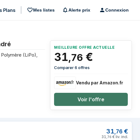
s Plans
Mes listes
Alerte prix
Connexion
ndré
MEILLEURE OFFRE ACTUELLE
31
€
 Polymère (LiPo),
,
76
Comparer 6 offres
Vendu par Amazon.fr
Voir l'offre
rbank 20.000 - Blanc cendré
31
€
,
76
31
€
liv. incl.
,
76