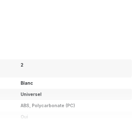
2
Blanc
Universel
ABS, Polycarbonate (PC)
Oui
Rectangle
Oui