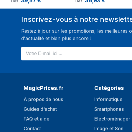
39
€
38
€
,
57
,
93
Dès
Dès
Connecteur USB Type-A
Oui
Ports de sortie USB de type A
1
Inscrivez-vous à notre newslett
Connecteur USB Type-C
Oui
Restez à jour sur les promotions, les meilleures o
Quantité de ports USB de type C
d'actualité et bien plus encore !
1
Votre E-mail ici ...
Contenu de l'emballage
Câbles inclus
USB Type-A vers 
Manuel d'utilisation
Oui
MagicPrices.fr
Catégories
À propos de nous
Informatique
Guides d'achat
Smartphones
FAQ et aide
Electroménager
Contact
Image et Son