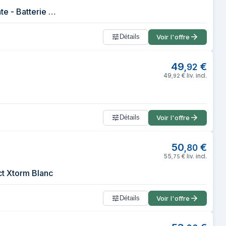
Powerbank Xtorm Go2-20 000 mAh - 1x USB-A - 1x USB-C - Batterie puissante - Batterie Portable pour iPhone et Samsung - Technologie Durable - Ash White
Détails
Voir l'offre
49
€
,
92
49
€
liv. incl.
,
92
Détails
Voir l'offre
50
€
,
80
55
€
liv. incl.
,
75
 Xtorm Blanc
Détails
Voir l'offre